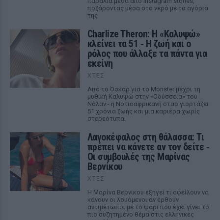
παραλία μέσα από Instagram stories,
ποζάροντας μέσα στο νερό με τα αγόρια
της
Charlize Theron: Η «Καλυψώ»
κλείνει τα 51 ‑ H ζωή και ο
ρόλος που άλλαξε τα πάντα για
εκείνη
ΧΤΕΣ
Από το Όσκαρ για το Monster μέχρι τη
μυθική Καλυψώ στην «Οδύσσεια» του
Νόλαν - η Νοτιοαφρικανή σταρ γιορτάζει
51 χρόνια ζωής και μια καριέρα χωρίς
στερεότυπα.
Λαγοκέφαλος στη θάλασσα: Τι
πρέπει να κάνετε αν τον δείτε ‑
Οι συμβουλές της Μαρίνας
Βερνίκου
ΧΤΕΣ
Η Μαρίνα Βερνίκου εξηγεί τι οφείλουν να
κάνουν οι λουόμενοι αν έρθουν
αντιμέτωποι με το ψάρι που έχει γίνει το
πιο συζητημένο θέμα στις ελληνικές