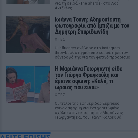
για τη σειρά «The Shards» στο Λος
Αντζελες
Ιωάννα Τούνη: Αδημοσίευτη
φωτογραφία από Ίμπιζα με τον
Δημήτρη Σπυριδωνίδη
ΧΤΕΣ
Η influencer ανέβασε στο Instagram
throwback στιγμιότυπο και ρώτησε τον
σύντροφό της για τον φετινό προορισμό
Η Μαριάννα Γεωργαντή είδε
τον Γιώργο Φραγκούλη και
έμεινε άφωνη: «Καλέ, τι
ωραίος που είναι»
ΧΤΕΣ
Οι τίτλοι της εφημερίδας Espresso
έγιναν αφορμή για ένα χαριτωμένο
σχόλιο στην εκπομπή της Μαριάννας
Γεωργαντή και του Γιάννη Κολοκυθά
ΔΕΙΤΕ ΕΠΙΣΗΣ