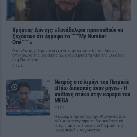
Χρήστος Δάντης: «Συνάδελφοι προσπαθούν να
ξεχάσουν ότι έγραψα το """"My Number
One""""»
Ο συνθέτης μίλησε ανοιχτά για την αχαριστία που βιώνει
στον χώρο της μουσικής, 22 χρόνια μετά τη νίκη της Ελλάδας
στη Eurovision.
ΧΤΕΣ
Νεαρός στο λιμάνι του Πειραιά:
«Πάω διακοπές έναν μήνα» ‑ Η
απίθανη ατάκα στην κάμερα του
MEGA
ΧΤΕΣ
Η κάμερα της εκπομπής «Κοινωνία Ώρα
MEGA» κατέγραψε τη διασκεδαστική
στιγμή από το λιμάνι του Πειραιά, την
Παρασκευή 7 Αυγούστου.