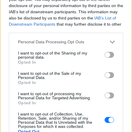
disclosure of your personal information by third parties on the
IAB’s list of downstream participants. This information may
also be disclosed by us to third parties on the
IAB’s List of
Downstream Participants
that may further disclose it to other
third parties.
Personal Data Processing Opt Outs
I want to opt-out of the Sharing of my
personal data.
Opted In
I want to opt-out of the Sale of my
ΔΕΙΤΕ ΕΠΙΣΗΣ
Personal Data.
Opted In
ΣΤΗΝ ΙΔΙΑ ΚΑΤΗΓΟΡΙΑ
I want to opt-out of processing my
Personal Data for Targeted Advertising.
Opted In
Μαρίνα Βερνίκου: Πόζαρε με
λαγοκέφαλο στο χέρι
I want to opt-out of Collection, Use,
ΠΡΙΝ 10 ΏΡΕΣ
Retention, Sale, and/or Sharing of my
Personal Data that Is Unrelated with the
Η Μαρίνα Βερνίκου εξηγεί πώς να
Purposes for which it was collected.
αντιδρούμε όταν συναντάμε λαγοκέφαλο
Opted Out