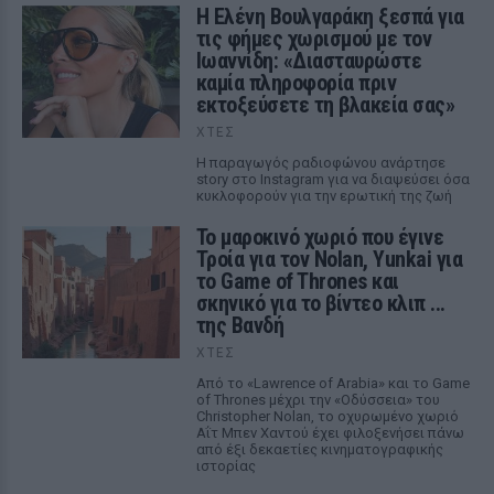
Η Ελένη Βουλγαράκη ξεσπά για
τις φήμες χωρισμού με τον
Ιωαννίδη: «Διασταυρώστε
καμία πληροφορία πριν
εκτοξεύσετε τη βλακεία σας»
ΧΤΕΣ
Η παραγωγός ραδιοφώνου ανάρτησε
story στο Instagram για να διαψεύσει όσα
κυκλοφορούν για την ερωτική της ζωή
Το μαροκινό χωριό που έγινε
Τροία για τον Nolan, Yunkai για
το Game of Thrones και
σκηνικό για το βίντεο κλιπ ...
της Βανδή
ΧΤΕΣ
Από το «Lawrence of Arabia» και το Game
of Thrones μέχρι την «Οδύσσεια» του
Christopher Nolan, το οχυρωμένο χωριό
Αΐτ Μπεν Χαντού έχει φιλοξενήσει πάνω
από έξι δεκαετίες κινηματογραφικής
ιστορίας