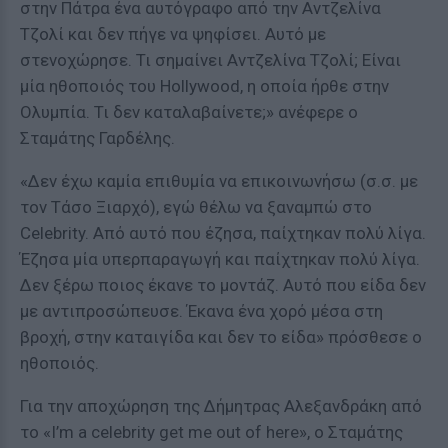
στην Πάτρα ένα αυτόγραφο από την Αντζελίνα
Τζολί και δεν πήγε να ψηφίσει. Αυτό με
στενοχώρησε. Τι σημαίνει Αντζελίνα Τζολί; Είναι
μία ηθοποιός του Hollywood, η οποία ήρθε στην
Ολυμπία. Τι δεν καταλαβαίνετε;» ανέφερε ο
Σταμάτης Γαρδέλης.
«Δεν έχω καμία επιθυμία να επικοινωνήσω (σ.σ. με
τον Τάσο Ξιαρχό), εγώ θέλω να ξαναμπώ στο
Celebrity. Από αυτό που έζησα, παίχτηκαν πολύ λίγα.
Έζησα μία υπερπαραγωγή και παίχτηκαν πολύ λίγα.
Δεν ξέρω ποιος έκανε το μοντάζ. Αυτό που είδα δεν
με αντιπροσώπευσε. Έκανα ένα χορό μέσα στη
βροχή, στην καταιγίδα και δεν το είδα» πρόσθεσε ο
ηθοποιός.
Για την αποχώρηση της Δήμητρας Αλεξανδράκη από
το «I’m a celebrity get me out of here», ο Σταμάτης