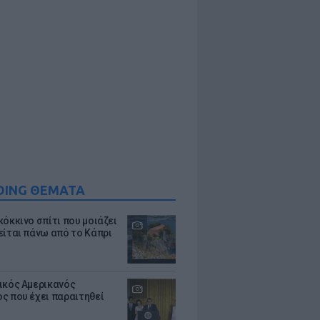
DING ΘΕΜΑΤΑ
κόκκινο σπίτι που μοιάζει
είται πάνω από το Κάπρι
ικός Αμερικανός
ς που έχει παραιτηθεί