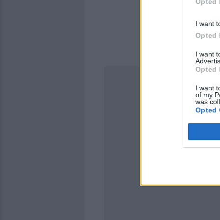
Opted 
I want t
Opted 
I want 
Advertis
Opted 
I want t
of my P
was col
Opted 