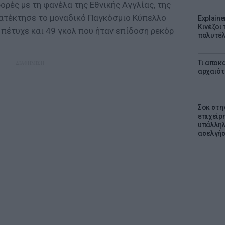
ρές με τη φανέλα της Εθνικής Αγγλίας, της
κατέκτησε το μοναδικό Παγκόσμιο Κύπελλο
Explaine
Κινέζοι
 πέτυχε και 49 γκολ που ήταν επίδοση ρεκόρ
πολυτέλ
Τι αποκ
ΔΙΑΦΗΜΙΣΗ
αρχαιότ
Σοκ στη
επιχείρ
υπάλληλ
ασελγήσ