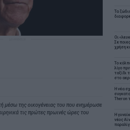
Τα ζώδια
διαφορ
Οι «λευ
ΔΙΑΦΗΜΙΣΗ
Σε ποιε
χρήση κ
Το κόλπ
λίγο πρι
ταξίδι 
στο αερ
Η νέα σχ
συγκατοί
Theron 
τή μέσω της οικογένειας του που ενημέρωσε
ειρηνικά τις πρώτες πρωινές ώρες του
Η γυναί
νέος Αϊν
παραλίγο