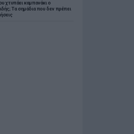
ου χτυπάει καμπανάκι ο
ιδής; Τα σημάδια που δεν πρέπει
οήσεις