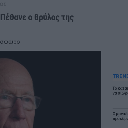
ΟΣ
 Πέθανε ο θρύλος της 
όσφαιρο
TREN
Το κατα
να αιωρ
Ο μοναδ
πρόεδρο