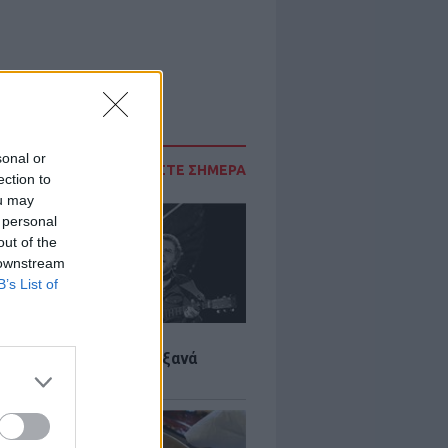
sonal or
ΔΙΑΒΑΣΤΕ ΣΗΜΕΡΑ
ection to
ou may
 personal
out of the
 downstream
B’s List of
LTURE
it wonders που έγιναν ξανά
οι από… ατύχημα