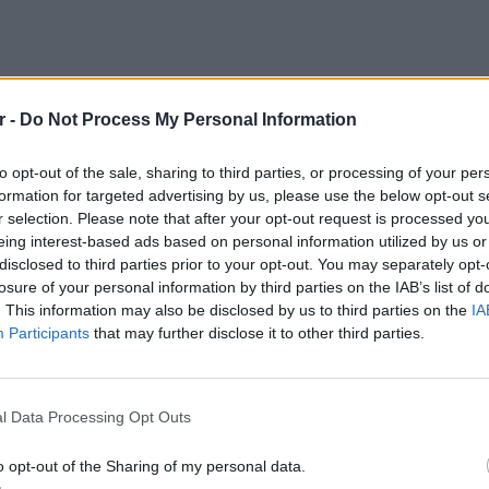
r -
Do Not Process My Personal Information
τη φανέλα της Μάντσεστερ Γιουνάιτεντ,
to opt-out of the sale, sharing to third parties, or processing of your per
formation for targeted advertising by us, please use the below opt-out s
ς λόγους που δημιουργήθηκε ο θρύλος των
r selection. Please note that after your opt-out request is processed y
ντας μαζί τους τρια πρωταθλήματα Αγγλίας,
eing interest-based ads based on personal information utilized by us or
 πρωταθλητριών.
disclosed to third parties prior to your opt-out. You may separately opt-
losure of your personal information by third parties on the IAB’s list of
τους επιζώντες του τραγικού αεροπορικού
. This information may also be disclosed by us to third parties on the
IA
 1957 όταν η τρομερή ομάδα της Γιουνάιτεντ
Participants
that may further disclose it to other third parties.
από το Βελιγράδι μετά από ευρωπαϊκό ματς
POP CU
5 one-h
διάσημ
l Data Processing Opt Outs
o opt-out of the Sharing of my personal data.