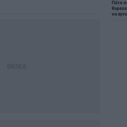
Πότε σ
θυρεοε
να αγν