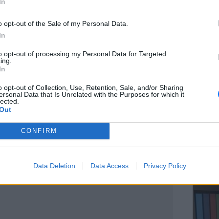
In
o opt-out of the Sale of my Personal Data.
In
ΕΥ ΖΗΝ
to opt-out of processing my Personal Data for Targeted
Ελληνικ
ing.
scramb
In
o opt-out of Collection, Use, Retention, Sale, and/or Sharing
ersonal Data that Is Unrelated with the Purposes for which it
lected.
Out
CONFIRM
ΚΕΡΔΙΣ
Καλοκα
Data Deletion
Data Access
Privacy Policy
τα μεγ