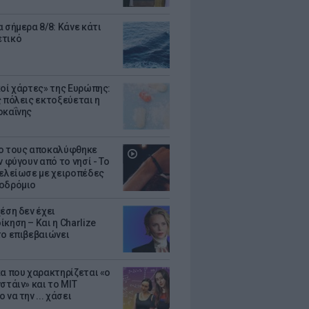
 σήμερα 8/8: Κάνε κάτι
ετικό
κοί χάρτες» της Ευρώπης:
ς πόλεις εκτοξεύεται η
οκαΐνης
ο τους αποκαλύφθηκε
ν φύγουν από το νησί - Το
τελείωσε με χειροπέδες
οδρόμιο
έση δεν έχει
κηση – Και η Charlize
το επιβεβαιώνει
κα που χαρακτηρίζεται «ο
στάιν» και το MIT
 να την ... χάσει