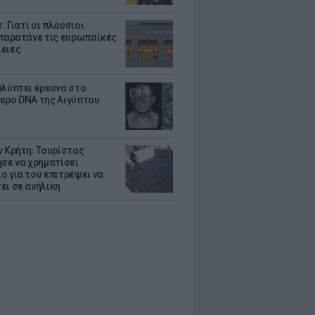
r: Γιατί οι πλούσιοι
 παρατάνε τις ευρωπαϊκές
ειες
αλύπτει έρευνα στο
ερο DNA της Αιγύπτου
ν Κρήτη: Τουρίστας
ησε να χρηματίσει
ο για του επιτρέψει να
ει σε ανήλικη