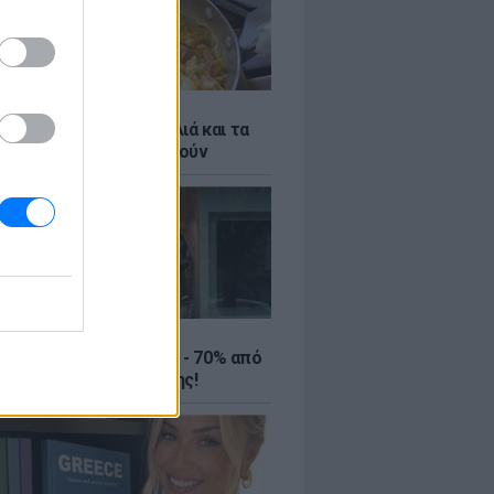
ό γιαούρτι: Μία κουταλιά και τα
led eggs θα απογειωθούν
ΤΕ
ιρινές εκπτώσεις έως - 70% από
αλύτερα eshops ένδυσης!