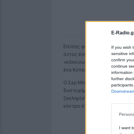
E-Radio.g
Επίσης φόρεσε για 17 χρόνια 
If you wish 
sensitive in
όντας ένας από τους βασικού
confirm you
«κόκκινων διαβόλων» κατακτώ
continue se
ένα Κύπελλο και ένα Κύπελλο
information 
further disc
Ο Σερ Μπόμπι ήταν ένας από 
participants
δυστυχήματος του Μονάχου το
Downstream 
ξεκληρίστηκε επιστρέφοντας 
κόντρα στον Ερυθρό Αστέρα.
Persona
I want t