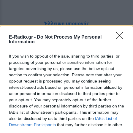
Έλλειψη υπομονής
E-Radio.gr -
Do Not Process My Personal
Πολλές φορές τα στρεσαρισμένα άτομα, δεν έχουν
Information
αρκετή υπομονή και ξεσπούν με το παραμικρό. Αυτό
μπορεί να δημιουργήσει πολλά προβλήματα στην
If you wish to opt-out of the sale, sharing to third parties, or
καθημερινότητα αλλά και στις σχέση σου με τους
processing of your personal or sensitive information for
targeted advertising by us, please use the below opt-out
άλλους ανθρώπους. Φρόντισε, λοιπόν, να μη
section to confirm your selection. Please note that after your
«πληρώνουν» άλλοι το δικό σου άγχος, βρίσκοντας
opt-out request is processed you may continue seeing
την πραγματική αιτία των προβλημάτων σου.
Αυτό
interest-based ads based on personal information utilized by
μπορεί να σε βοηθήσει.
us or personal information disclosed to third parties prior to
your opt-out. You may separately opt-out of the further
disclosure of your personal information by third parties on the
Αισθήματα αδιαφορίας
IAB’s list of downstream participants. This information may
also be disclosed by us to third parties on the
IAB’s List of
Τα αισθήματα αδιαφορίας και απόσχισης από την
Downstream Participants
that may further disclose it to other
third parties.
πραγματικότητα είναι ένα πιθανό σημάδι αυξημένου