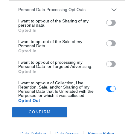
άγχους και κακής διαχείρισης. Επίσης, μπορεί να
Personal Data Processing Opt Outs
είναι σημάδι σοβαρής διαταραχής, όπως το
I want to opt-out of the Sharing of my
μετατραυματικό στρες. Δες
εδώ
και
εδώ
μερικά tips
personal data.
που μπορούν να σε βοηθήσουν.
Opted In
ΔΙΑΦΗΜΙΣΗ
I want to opt-out of the Sale of my
Personal Data.
Opted In
I want to opt-out of processing my
Personal Data for Targeted Advertising.
Opted In
I want to opt-out of Collection, Use,
Retention, Sale, and/or Sharing of my
Personal Data that Is Unrelated with the
Purposes for which it was collected.
Opted Out
CONFIRM
Data Deletion
Data Access
Privacy Policy