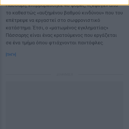
Πάσσαρη, επιβραβεύθηκε 46 φορές, «ξέφυγε» από
το καθεστώς «αυξημένου βαθμού κινδύνου» που του
επέτρεψε να εργαστεί στο σωφρονιστικό
κατάστημα. Έτσι, ο «ματωμένος εγκληματίας»
Πάσσαρης είναι ένας κρατούμενος που εργάζεται
σε ένα τμήμα όπου φτιάχνονται παντόφλες.
[ΠΗΓΗ]
ΔΙΑΦΗΜΙΣΗ