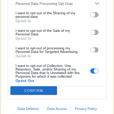
Personal Data Processing Opt Outs
απαραίτητο να υποβληθούν τα έγγραφα που
ζητήθηκαν στη δικογραφία που να αποδεικνύουν ότι
I want to opt-out of the Sharing of my
personal data.
η συνεχιζόμενη κράτηση του καταδίκου στα
Opted In
σωφρονιστικά ιδρύματα του (…) απλώς επιδεινώνει
I want to opt-out of the Sale of my
την κατάστασή του, ειδικά αφού από το 2004 ο
Personal Data.
Opted In
κατάδικος δεν έχει οποιαδήποτε κύρωση»,
αναφέρεται στο σκεπτικό του δικαστηρίου.
I want to opt-out of processing my
Personal Data for Targeted Advertising.
«Το θηρίο από τα Βαλκάνια «ξέφυγε» από
Opted In
το καθεστώς υψηλού κινδύνου
I want to opt-out of Collection, Use,
Retention, Sale, and/or Sharing of my
Personal Data that Is Unrelated with the
Ο Κωνσταντίνος Πάσσαρης τιμωρήθηκε 9 φορές ,
Purposes for which it was collected.
αλλά ο συνήγορός του είπε ότι αυτές οι ποινές
Opted Out
επιβλήθηκαν πριν από το 2004, όταν ξεκίνησε την
CONFIRM
ισόβια κάθειρξη και ο Έλληνας εγκληματίας
αντιμετώπιζε δυσκολίες ενσωμάτωσης.
Data Deletion
Data Access
Privacy Policy
Από την άλλη, είπε επίσης ο δικηγόρος του