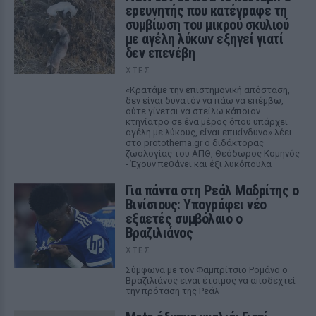
ερευνητής που κατέγραφε τη
συμβίωση του μικρού σκυλιού
με αγέλη λύκων εξηγεί γιατί
δεν επενέβη
ΧΤΕΣ
«Κρατάμε την επιστημονική απόσταση,
δεν είναι δυνατόν να πάω να επέμβω,
ούτε γίνεται να στείλω κάποιον
κτηνίατρο σε ένα μέρος όπου υπάρχει
αγέλη με λύκους, είναι επικίνδυνο» λέει
στο protothema.gr ο διδάκτορας
ζωολογίας του ΑΠΘ, Θεόδωρος Κομηνός
- Έχουν πεθάνει και έξι λυκόπουλα
Για πάντα στη Ρεάλ Μαδρίτης ο
Βινίσιους: Υπογράφει νέο
εξαετές συμβόλαιο ο
Βραζιλιάνος
ΧΤΕΣ
Σύμφωνα με τον Φαμπρίτσιο Ρομάνο ο
Βραζιλιάνος είναι έτοιμος να αποδεχτεί
την πρόταση της Ρεάλ