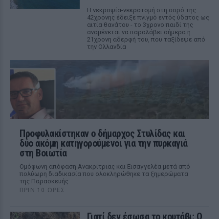
Η νεκροψία-νεκροτομή στη σορό της
42χρονης έδειξε πνιγμό εντός ύδατος ως
αιτία θανάτου - το 3χρονο παιδί της
αναμένεται να παραλάβει σήμερα η
21χρονη αδερφή του, που ταξίδεψε από
την Ολλανδία
Προφυλακίστηκαν ο δήμαρχος Στυλίδας και
δύο ακόμη κατηγορούμενοι για την πυρκαγιά
στη Βοιωτία
Ομόφωνη απόφαση Ανακρίτριας και Εισαγγελέα μετά από
πολύωρη διαδικασία που ολοκληρώθηκε τα ξημερώματα
της Παρασκευής
ΠΡΙΝ 10 ΏΡΕΣ
Γιατί δεν έσωσα το κουτάβι: Ο