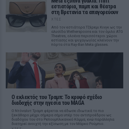
Meta έξυπνα γυαλιά: Γιατί
εστιατόρια, παμπ και θέατρα
στη Βρετανία τα απαγορεύουν
ΧΤΕΣ
Από τον εστιάτορα Τζέρεμι Κινγκ ως την
αλυσίδα Wetherspoons και τον όμιλο ATG
Theatres, ολοένα περισσότεροι χώροι
εστίασης και ψυχαγωγίας κλείνουν την
πόρτα στα Ray-Ban Meta glasses.
Ο εκλεκτός του Τραμπ: Το κρυφό σχέδιο
διαδοχής στην ηγεσία του MAGA
Ο Ντόναλντ Τραμπ φέρεται να έδωσε ιδιωτικά το πιο
ξεκάθαρο μέχρι σήμερα σήμα υπέρ του αντιπροέδρου ως
διαδόχου του στο Ρεπουμπλικανικό Κόμμα, ενώ παράλληλα
διατηρεί ανοιχτή την εξίσωση με τον Μάρκο Ρούμπιο.
ΧΤΕΣ