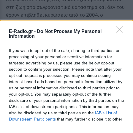
στη ζωή στο σωφρονιστικό κατάστημα και δεν του
έχουν επιβληθεί κυρώσεις από το 2004, ο
εγκληματίας Πάσσαρης , ωστόσο, έχει μια
«ταλαντευόμενη στάση».
E-Radio.gr -
Do Not Process My Personal
Information
«… σε αυτά τα πρακτικά της υπό όρους
αποφυλάκισης, η επιτροπή αποφυλάκισης έλαβε
If you wish to opt-out of the sale, sharing to third parties, or
processing of your personal or sensitive information for
υπόψη την έκθεση που συνέταξε ο ψυχολόγος των
targeted advertising by us, please use the below opt-out
φυλακών, από την οποία προέκυψε ότι ο κατάδικος
section to confirm your selection. Please note that after your
(επιμ. Κωνσταντίνος Πάσσαρης) έχει προσαρμοστεί
opt-out request is processed you may continue seeing
στη ζωή στο σωφρονιστικό κατάστημα και δεν
interest-based ads based on personal information utilized by
us or personal information disclosed to third parties prior to
δημιουργεί προβλήματα. Στα πρακτικά της
your opt-out. You may separately opt-out of the further
παρούσας δικογραφίας, η ίδια επιτροπή όμως
disclosure of your personal information by third parties on the
αναδείκνύει ότι κατά την εκτέλεση της ποινής ο
IAB’s list of downstream participants. This information may
καταδικασθείς κάποιες φορές είχε άτακτη
also be disclosed by us to third parties on the
IAB’s List of
Downstream Participants
that may further disclose it to other
συμπεριφορά.
third parties.
Σε αυτή την κατάσταση, εκτιμήθηκε ότι είναι