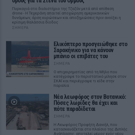
όρους για τα Στενά του Ορμούζ
Πυρκαγιά στο διυλιστήριο της Τζαζάν μετά από επίθεση
drone - Η Τεχεράνη απαιτεί αποχώρηση αμερικανικών
δυνάμεων, άρση κυρώσεων και αποζημιώσεις πριν ανοίξει η
κρίσιμη θαλάσσια δίοδος
ΣΉΜΕΡΑ
Ελικόπτερο προσγειώθηκε στο
Σαρακήνικο για να κάνουν
μπάνιο οι επιβάτες του
ΣΉΜΕΡΑ
Ο επιχειρηματίας από τη Μήλο που
κατέγραψε το περιστατικό μίλησε στον
ΣΚΑΪ και περιέγραψε τι είδε στην
παραλία
Νέα λεωφόρος στον Βοτανικό:
Πόσες λωρίδες θα έχει και
πότε παραδίδεται
ΣΉΜΕΡΑ
Η Λεωφόρος Προφήτη Δανιήλ, που
κατασκευάζεται στο πλαίσιο της Διπλής
Ανάπλασης, αποτελεί μέρος ενός νέου