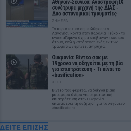
Αθηνών‑Σουνίου: Αναστροφή ΙΧ
συνέτριψε μηχανή της ΔΙΑΣ ‑
Δύο αστυνομικοί τραυματίες
ΣΉΜΕΡΑ
Το περιστατικό σημειώθηκε στο
Λαγονήσι, κοντά στην παραλία Πεύκο - το
ενοικιαζόμενο όχημα επέβαιναν τέσσερα
άτομα, ενώ η κατάσταση ενός εκ των
τραυματιών εμπνέει ανησυχία.
Ουκρανία: Βίντεο σοκ με
19χρονο να οδηγείται με τη βία
για επιστράτευση ‑ Τι είναι το
«busification»
ΧΤΕΣ
Βίντεο που φέρεται να δείχνει βίαιη
μεταφορά άνδρα για στρατιωτική
επιστράτευση στην Ουκρανία
επαναφέρει τη συζήτηση για το λεγόμενο
«busification».
ΔΕΙΤΕ ΕΠΙΣΗΣ