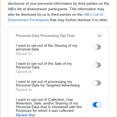
disclosure of your personal information by third parties on the
IAB’s list of downstream participants. This information may
also be disclosed by us to third parties on the
IAB’s List of
Downstream Participants
that may further disclose it to other
third parties.
Personal Data Processing Opt Outs
I want to opt-out of the Sharing of my
personal data.
Opted In
I want to opt-out of the Sale of my
Personal Data.
Opted In
Ακολουθήστε το E-Radio.gr στο
Google News
I want to opt-out of processing my
Personal Data for Targeted Advertising.
και μάθετε πρώτοι
τα πιο hot νέα
.
Opted In
Για ακόμη περισσότερα
νέα
, μπείτε στην
ροή
I want to opt-out of Collection, Use,
Retention, Sale, and/or Sharing of my
ειδήσεων
του E-Daily.gr
Personal Data that Is Unrelated with the
Purposes for which it was collected.
Opted Out
Ακολουθήστε το E-Radio.gr και στο Instagram