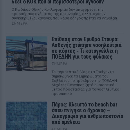
λέει ο ΚΟΚ που οι περισσότεροι αγνοούν
Ο Κώδικας Οδικής Κυκλοφορίας δεν απαγορεύει την
προσπέραση οχήματος της αστυνομίας, αλλά ισχύουν
συγκεκριμένοι κανόνες που κάθε οδηγός πρέπει να γνωρίζει.
ΣΉΜΕΡΑ
Επίθεση στον Ερυθρό Σταυρό:
Ασθενής χτύπησε νοσηλεύτρια
σε πόρτες ‑ Τι καταγγέλλει η
ΠΟΕΔΗΝ για τους φύλακες
ΣΉΜΕΡΑ
Το περιστατικό βίας στα Επείγοντα
σημειώθηκε τα ξημερώματα του
Σαββάτου - ο πρόεδρος της ΠΟΕΔΗΝ
Μιχάλης Γιαννάκος ζητά ουσιαστικά
μέτρα προστασίας για το νοσηλευτικό
προσωπικό
Πάρος: Κλειστό το beach bar
όπου πνίγηκε ο 4χρονος –
Δικογραφία για ανθρωποκτονία
από αμέλεια
ΣΉΜΕΡΑ