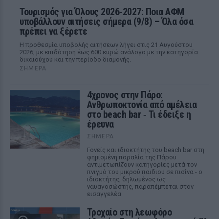
Τουρισμός για Όλους 2026‑2027: Ποια ΑΦΜ
υποβάλλουν αιτήσεις σήμερα (9/8) – Όλα όσα
πρέπει να ξέρετε
Η προθεσμία υποβολής αιτήσεων λήγει στις 21 Αυγούστου
2026, με επιδότηση έως 600 ευρώ ανάλογα με την κατηγορία
δικαιούχου και την περίοδο διαμονής.
ΣΉΜΕΡΑ
4χρονος στην Πάρο:
Ανθρωποκτονία από αμέλεια
στο beach bar ‑ Τι έδειξε η
έρευνα
ΣΉΜΕΡΑ
Γονείς και ιδιοκτήτης του beach bar στη
φημισμένη παραλία της Πάρου
αντιμετωπίζουν κατηγορίες μετά τον
πνιγμό του μικρού παιδιού σε πισίνα - ο
ιδιοκτήτης, δηλωμένος ως
ναυαγοσώστης, παραπέμπεται στον
εισαγγελέα
Τροχαίο στη λεωφόρο