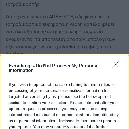
ιατροδικαστής.
Όπως αναφέρει το ΑΠΕ – ΜΠΕ, σύμφωνα με τα
ιατροδικαστικά ευρήματα, η νεαρή κοπέλα φέρει
«εικόνα εξόδου ηλεκτρικού ρεύματος», ενώ
αναμένονται τα αποτελέσματα των ιστολογικών
εξετάσεων για να διακριβωθεί η ακριβής αιτία
θανάτου.
E-Radio.gr -
Do Not Process My Personal
[ΠΗΓΗ]
Information
If you wish to opt-out of the sale, sharing to third parties, or
ΔΙΑΦΗΜΙΣΗ
processing of your personal or sensitive information for
targeted advertising by us, please use the below opt-out
section to confirm your selection. Please note that after your
opt-out request is processed you may continue seeing
interest-based ads based on personal information utilized by
us or personal information disclosed to third parties prior to
your opt-out. You may separately opt-out of the further