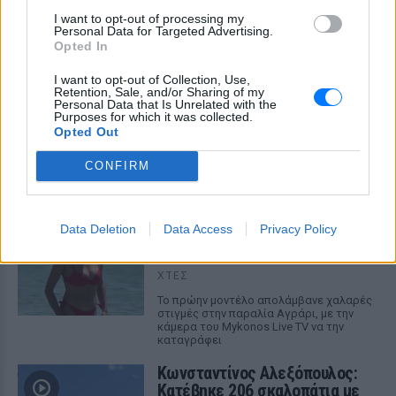
I want to opt-out of processing my
Personal Data for Targeted Advertising.
Opted In
Το απογευματινό μπάνιο της Μαρίας Σολωμού
I want to opt-out of Collection, Use,
Retention, Sale, and/or Sharing of my
στη θάλασσα: Η τέλεια ώρα, γράφει από τη
Personal Data that Is Unrelated with the
Σαντορίνη
Purposes for which it was collected.
Opted Out
Η ηθοποιός μοιράστηκε μία φωτογραφία της με μαγιό από
παραλία του νησιού
CONFIRM
ΧΤΕΣ
Εύη Βατίδου: Αναψε φωτιές με
Data Deletion
Data Access
Privacy Policy
κόκκινο μπικίνι στην παραλία
της Μυκόνου
ΧΤΕΣ
Το πρώην μοντέλο απολάμβανε χαλαρές
στιγμές στην παραλία Αγράρι, με την
κάμερα του Mykonos Live TV να την
καταγράφει
Κωνσταντίνος Αλεξόπουλος:
Κατέβηκε 206 σκαλοπάτια με