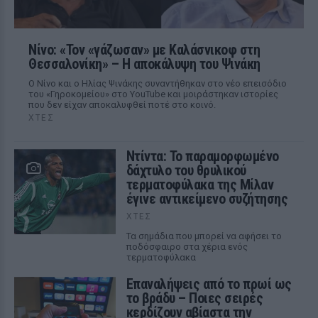
Νίνο: «Τον «γάζωσαν» με Καλάσνικοφ στη
Θεσσαλονίκη» – Η αποκάλυψη του Ψινάκη
Ο Νίνο και ο Ηλίας Ψινάκης συναντήθηκαν στο νέο επεισόδιο
του «Γηροκομείου» στο YouTube και μοιράστηκαν ιστορίες
που δεν είχαν αποκαλυφθεί ποτέ στο κοινό.
ΧΤΕΣ
Ντίντα: Το παραμορφωμένο
δάχτυλο του θρυλικού
τερματοφύλακα της Μίλαν
έγινε αντικείμενο συζήτησης
ΧΤΕΣ
Τα σημάδια που μπορεί να αφήσει το
ποδόσφαιρο στα χέρια ενός
τερματοφύλακα
Επαναλήψεις από το πρωί ως
το βράδυ – Ποιες σειρές
κερδίζουν αβίαστα την