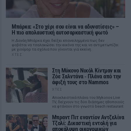
Μπάρκα: «Στο χέρι σου είναι να αδυνατίσεις» –
Η πιο απολαυστική αυτοσαρκαστική φωτό
Η Δανάη Μπάρκα έχει δείξει επανειλημμένα πως δεν
φοβάται να τσαλακώσει την εικόνα της και να αντιμετωπίζει
με χιούμορ τα σχόλια που γίνονται για εκείνη.
ΧΤΕΣ
Στη Μύκονο Νικόλ Κίντμαν και
Ζόε Σαλντάνα ‑ Πλάνα από την
άφιξή τους στο Nammos
ΧΤΕΣ
Αποκλειστικά πλάνα του Mykonos Live
TV, δείχνουν τις δύο διάσημες ηθοποιούς
να φτάνουν στο γνωστό beach restaurant
Μπραντ Πιτ εναντίον Αντζελίνα
Τζολί: Δικαστική εντολή για
αποκάλυψη οικονομικών