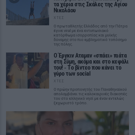
τα χέρια στις Σκάλες της Αγίου
Νικολάου
ΧΤΕΣ
Ο πρωταθλητής Ελλάδος από την Πάτρα
έγινε viral με ένα εντυπωσιακό
κατόρθωμα ισορροπίας και μυϊκής
δύναμης στο πιο εμβληματικό τοπόσημο
της πόλης.
Ο Έργκιν Αταμαν «σπάει» πιάτα
στη Σύμη, ακόμα και στο κεφάλι
του! ‑ Tο βίντεο που κάνει το
γύρο των social
ΧΤΕΣ
Ο πρώην προπονητής του Παναθηναϊκού
απολαμβάνει τις καλοκαιρινές διακοπές
του στο ελληνικό νησί με έναν εντελώς
ξεχωριστό τρόπο.