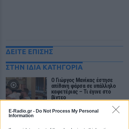
ΔΕΙΤΕ ΕΠΙΣΗΣ
ΣΤΗΝ ΙΔΙΑ ΚΑΤΗΓΟΡΙΑ
Ο Γιώργος Μανίκας έστησε
απίθανη φάρσα σε υπάλληλο
καφετέριας – Τι έγινε στο
βίντεο
ΠΡΙΝ 8 ΏΡΕΣ
E-Radio.gr -
Do Not Process My Personal
Συνεχή παράπονα για τον καφέ, στημένος
Information
καβγάς και ενθουσιώδεις αντιδράσεις
από τους followers του