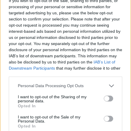
If you wish to opt-out of the sale, sharing to third parties, or
Οι συναυλίες επιτέλους
processing of your personal or sensitive information for
βγάζουν φτηνά εισιτήρια ‑
targeted advertising by us, please use the below opt-out
Ποιοι καλλιτέχνες κατέβασαν
section to confirm your selection. Please note that after your
τις τιμές
opt-out request is processed you may continue seeing
ΠΡΙΝ 8 ΏΡΕΣ
interest-based ads based on personal information utilized by
Οι fans δεν αντέχουν άλλες αυξήσεις: Τα
us or personal information disclosed to third parties prior to
φθηνά εισιτήρια που εξαφανίζονται σε
your opt-out. You may separately opt-out of the further
λίγα λεπτά
disclosure of your personal information by third parties on the
Ο διάσημος κιθαρίστας απο τον
IAB’s list of downstream participants. This information may
οποιο εμπνεύστηκε το όνομα
also be disclosed by us to third parties on the
IAB’s List of
της η Αση Μπήλιου ‑ Πώς τη
Downstream Participants
that may further disclose it to other
βάφτισαν
third parties.
ΠΡΙΝ 8 ΏΡΕΣ
Personal Data Processing Opt Outs
Το πραγματικό της όνομα δεν είναι Αση:
Η απίστευτη ιστορία πίσω από την
I want to opt-out of the Sharing of my
απόφαση της Ασης Μπήλιου που
personal data.
ελάχιστοι γνώριζαν
Opted In
I want to opt-out of the Sale of my
Personal Data.
Opted In