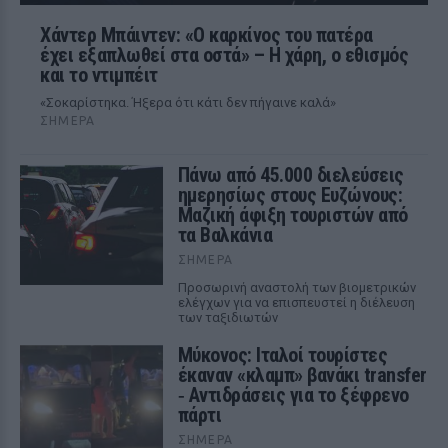
Χάντερ Μπάιντεν: «Ο καρκίνος του πατέρα
έχει εξαπλωθεί στα οστά» – Η χάρη, ο εθισμός
και το ντιμπέιτ
«Σοκαρίστηκα. Ήξερα ότι κάτι δεν πήγαινε καλά»
ΣΉΜΕΡΑ
Πάνω από 45.000 διελεύσεις
ημερησίως στους Ευζώνους:
Μαζική άφιξη τουριστών από
τα Βαλκάνια
ΣΉΜΕΡΑ
Προσωρινή αναστολή των βιομετρικών
ελέγχων για να επισπευστεί η διέλευση
των ταξιδιωτών
Μύκονος: Ιταλοί τουρίστες
έκαναν «κλαμπ» βανάκι transfer
‑ Αντιδράσεις για το ξέφρενο
πάρτι
ΣΉΜΕΡΑ