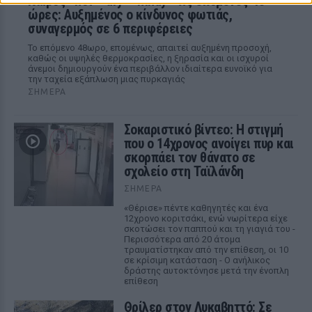
Καιρός «hot – dry – windy» τις επόμενες 48
ώρες: Αυξημένος ο κίνδυνος φωτιάς,
συναγερμός σε 6 περιφέρειες
Το επόμενο 48ωρο, επομένως, απαιτεί αυξημένη προσοχή,
καθώς οι υψηλές θερμοκρασίες, η ξηρασία και οι ισχυροί
άνεμοι δημιουργούν ένα περιβάλλον ιδιαίτερα ευνοϊκό για
την ταχεία εξάπλωση μιας πυρκαγιάς
ΣΉΜΕΡΑ
Σοκαριστικό βίντεο: Η στιγμή
που ο 14χρονος ανοίγει πυρ και
σκορπάει τον θάνατο σε
σχολείο στη Ταϊλάνδη
ΣΉΜΕΡΑ
«Θέρισε» πέντε καθηγητές και ένα
12χρονο κοριτσάκι, ενώ νωρίτερα είχε
σκοτώσει τον παππού και τη γιαγιά του -
Περισσότερα από 20 άτομα
τραυματίστηκαν από την επίθεση, οι 10
σε κρίσιμη κατάσταση - Ο ανήλικος
δράστης αυτοκτόνησε μετά την ένοπλη
επίθεση
Θρίλερ στον Λυκαβηττό: Σε