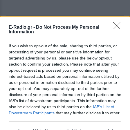
ΔΕΙΤΕ ΕΠΙΣΗΣ
E-Radio.gr -
Do Not Process My Personal
Information
ΣΤΗΝ ΙΔΙΑ ΚΑΤΗΓΟΡΙΑ
If you wish to opt-out of the sale, sharing to third parties, or
processing of your personal or sensitive information for
Ιστορική μεταφορά 30
targeted advertising by us, please use the below opt-out
φαλαινών μπελούγκα από τον
section to confirm your selection. Please note that after your
Καναδά στις ΗΠΑ
opt-out request is processed you may continue seeing
ΣΉΜΕΡΑ
interest-based ads based on personal information utilized by
us or personal information disclosed to third parties prior to
Πώς στήθηκε η αεροπορική γέφυρα
σωτηρίας
your opt-out. You may separately opt-out of the further
disclosure of your personal information by third parties on the
Πώς η Πυροσβεστική διέσωσε
IAB’s list of downstream participants. This information may
πολίτες στη μεγάλη φωτιά της
also be disclosed by us to third parties on the
IAB’s List of
Αττικοβοιωτίας ‑
Downstream Participants
that may further disclose it to other
Συγκλονιστικά βίντεο
third parties.
ΣΉΜΕΡΑ