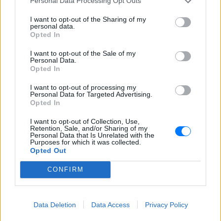
Personal Data Processing Opt Outs
Συγκλονιστικά πλάνα και εικόνες
έρχονται στο φως της δημοσιότητας
από τη μεγάλη φωτιά που ξέσπασε στις
I want to opt-out of the Sharing of my
31 Ιουλίου στον Αγιο Βασίλειο, στον
personal data.
Κιθαιρώνα Βοιωτίας και έφτασε μέχρι το
Opted In
Πόρτο Γερμενό - Ο διττός ρόλος της
Πυροσβεστικής
I want to opt-out of the Sale of my
Personal Data.
Για αμύθητο συμβόλαιο του
Opted In
Σαλάχ γράφουν στην Τουρκία:
Προβλέπονται έξοδα για
I want to opt-out of processing my
κομμωτήρια και... χαρτί υγείας
Personal Data for Targeted Advertising.
Opted In
ΣΉΜΕΡΑ
Οι Τούρκοί αναφέρουν τα οικονομικά
I want to opt-out of Collection, Use,
δεδομένα της μεταγραφής του Αιγύπτιου
Retention, Sale, and/or Sharing of my
σταρ στην Τραμπζονσπόρ και τα νούμερα
Personal Data that Is Unrelated with the
που βγάζουν, προκαλούν ίλιγγο
Purposes for which it was collected.
Opted Out
CONFIRM
Data Deletion
Data Access
Privacy Policy