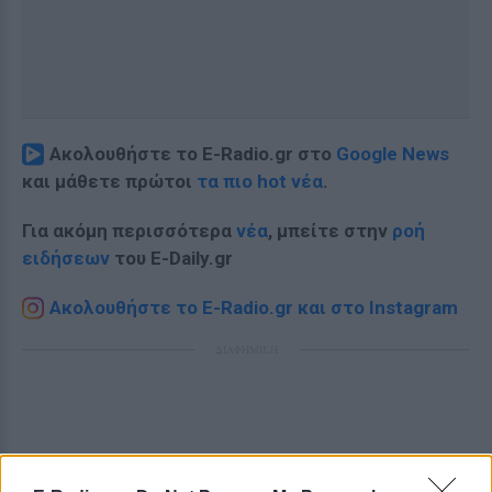
Ακολουθήστε το E-Radio.gr στο
Google News
και μάθετε πρώτοι
τα πιο hot νέα
.
Για ακόμη περισσότερα
νέα
, μπείτε στην
ροή
ειδήσεων
του E-Daily.gr
Ακολουθήστε το E-Radio.gr και στο Instagram
ΔΙΑΦΗΜΙΣΗ