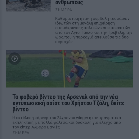
ανθρώπους
ΣΉΜΕΡΑ
Καθοριστική ήταν η συμβολή τεσσάρων
ιδιωτών στη μεγάλη επιχείρηση
απομάκρυνσης πολιτών και επισκεπτών
από τον Αγιο Παύλο και την Πρέβελη, την
ώρα που η πυρκαγιά απειλούσε τις δύο
περιοχές
Το φοβερό βίντεο της Αρσεναλ από την νέα
εντυπωσιακή ασίστ του Χρήστου Τζόλη, δείτε
βίντεο
Η εκτέλεση κόρνερ του 24χρονου winger ήταν πραγματικά
εκπληκτική, με πολλά φάλτσα και δύσκολη για έλεγχο από
τον κίπερ Αλβαρο Βαγιές
ΣΉΜΕΡΑ