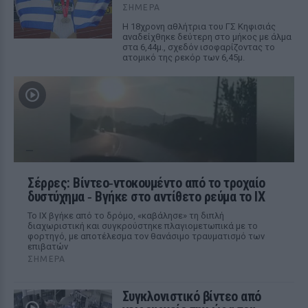
ΣΉΜΕΡΑ
Η 18χρονη αθλήτρια του ΓΣ Κηφισιάς
αναδείχθηκε δεύτερη στο μήκος με άλμα
στα 6,44μ., σχεδόν ισοφαρίζοντας το
ατομικό της ρεκόρ των 6,45μ.
Σέρρες: Βίντεο‑ντοκουμέντο από το τροχαίο
δυστύχημα ‑ Βγήκε στο αντίθετο ρεύμα το ΙΧ
Το ΙΧ βγήκε από το δρόμο, «καβάλησε» τη διπλή
διαχωριστική και συγκρούστηκε πλαγιομετωπικά με το
φορτηγό, με αποτέλεσμα τον θανάσιμο τραυματισμό των
επιβατών
ΣΉΜΕΡΑ
Συγκλονιστικό βίντεο από