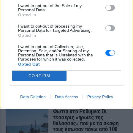
Πουέρτο Ρίκο: Διανομή νερού
I want to opt-out of the Sale of my
με δελτίο εν μέσω
Personal Data.
παρατεταμένης ξηρασίας
Opted In
ΣΉΜΕΡΑ
I want to opt-out of processing my
Πώς διαχειρίζεται το Πουέρτο Ρίκο την
Personal Data for Targeted Advertising.
κρίση νερού και πώς επηρεάζεται η
Opted In
καθημερινή ζωή των κατοίκων
I want to opt-out of Collection, Use,
Σαρωτικοί έλεγχοι στις
Retention, Sale, and/or Sharing of my
παραλίες με drones – Ποιες
Personal Data that Is Unrelated with the
Purposes for which it was collected.
περιοχές είχαν τις
Opted Out
περισσότερες παραβάσεις
ΣΉΜΕΡΑ
CONFIRM
Οι έλεγχοι στις παραλίες συνεχίζονται με
drones, ψηφιακά εργαλεία και
καταγγελίες πολιτών, καθώς οι
Κτηματικές Υπηρεσίες εντείνουν τις
Data Deletion
Data Access
Privacy Policy
αυτοψίες σε όλη τη χώρα
Φωτιά στο Ρέθυμνο: Οι
τέσσερις «ήρωες της
θάλασσας» που με τα σκάφη
τους έσωσαν πάνω από 100