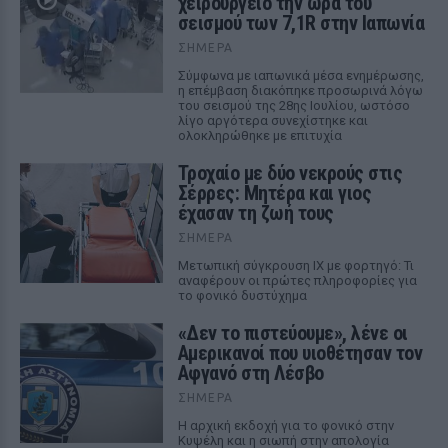
χειρουργείο την ώρα του
σεισμού των 7,1R στην Ιαπωνία
ΣΉΜΕΡΑ
Σύμφωνα με ιαπωνικά μέσα ενημέρωσης,
η επέμβαση διακόπηκε προσωρινά λόγω
του σεισμού της 28ης Ιουλίου, ωστόσο
λίγο αργότερα συνεχίστηκε και
ολοκληρώθηκε με επιτυχία
Τροχαίο με δύο νεκρούς στις
Σέρρες: Μητέρα και γιος
έχασαν τη ζωή τους
ΣΉΜΕΡΑ
Μετωπική σύγκρουση ΙΧ με φορτηγό: Τι
αναφέρουν οι πρώτες πληροφορίες για
το φονικό δυστύχημα
«Δεν το πιστεύουμε», λένε οι
Αμερικανοί που υιοθέτησαν τον
Αφγανό στη Λέσβο
ΣΉΜΕΡΑ
Η αρχική εκδοχή για το φονικό στην
Κυψέλη και η σιωπή στην απολογία