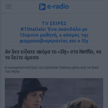
TV ΣΕΙΡΕΣ
#TiNaDeis: Ένα σκάνδαλο με
13χρονο μαθητή, ο κόσμος της
φαρμακοβιομηχανίας και ο Sly
Αν δεν είδατε ακόμα το «Sly» στο Netflix, να 
το δείτε άμεσα
Η συναρπαστική ζωή του Sylvester Stalone μέσα από τα δικά
του λόγια