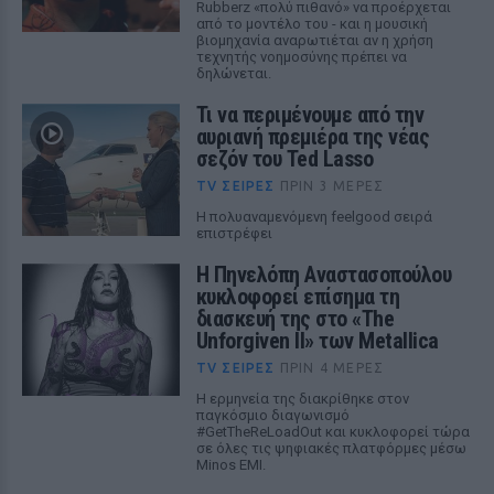
Rubberz «πολύ πιθανό» να προέρχεται
από το μοντέλο του - και η μουσική
βιομηχανία αναρωτιέται αν η χρήση
τεχνητής νοημοσύνης πρέπει να
δηλώνεται.
Τι να περιμένουμε από την
αυριανή πρεμιέρα της νέας
σεζόν του Ted Lasso
TV ΣΕΙΡΈΣ
ΠΡΙΝ 3 ΜΈΡΕΣ
Η πολυαναμενόμενη feelgood σειρά
επιστρέφει
Η Πηνελόπη Αναστασοπούλου
κυκλοφορεί επίσημα τη
διασκευή της στο «The
Unforgiven II» των Metallica
TV ΣΕΙΡΈΣ
ΠΡΙΝ 4 ΜΈΡΕΣ
Η ερμηνεία της διακρίθηκε στον
παγκόσμιο διαγωνισμό
#GetTheReLoadOut και κυκλοφορεί τώρα
σε όλες τις ψηφιακές πλατφόρμες μέσω
Minos EMI.