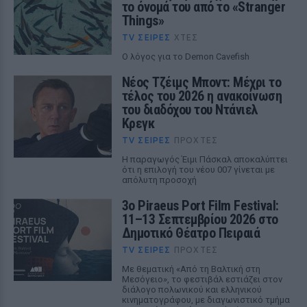
το όνομά του από το «Stranger
Things»
TV ΣΕΙΡΈΣ
ΧΤΕΣ
Ο λόγος για το Demon Cavefish
Νέος Τζέιμς Μποντ: Μέχρι το
τέλος του 2026 η ανακοίνωση
του διαδόχου του Ντάνιελ
Κρεγκ
TV ΣΕΙΡΈΣ
ΠΡΟΧΤΈΣ
Η παραγωγός Έιμι Πάσκαλ αποκαλύπτει
ότι η επιλογή του νέου 007 γίνεται με
απόλυτη προσοχή
3ο Piraeus Port Film Festival:
11–13 Σεπτεμβρίου 2026 στο
Δημοτικό Θέατρο Πειραιά
TV ΣΕΙΡΈΣ
ΠΡΟΧΤΈΣ
Με θεματική «Από τη Βαλτική στη
Μεσόγειο», το φεστιβάλ εστιάζει στον
διάλογο πολωνικού και ελληνικού
κινηματογράφου, με διαγωνιστικό τμήμα