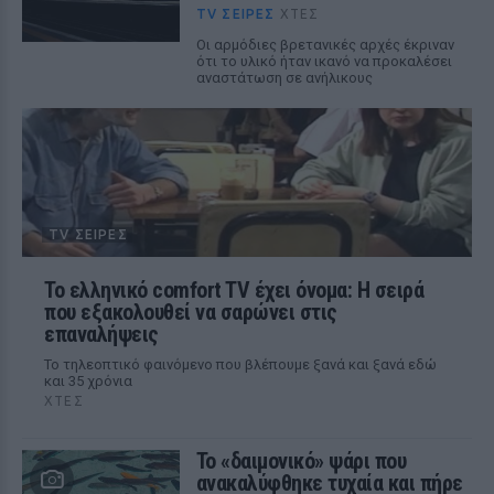
TV ΣΕΙΡΈΣ
ΧΤΕΣ
Οι αρμόδιες βρετανικές αρχές έκριναν
ότι το υλικό ήταν ικανό να προκαλέσει
αναστάτωση σε ανήλικους
TV ΣΕΙΡΈΣ
Το ελληνικό comfort TV έχει όνομα: Η σειρά
που εξακολουθεί να σαρώνει στις
επαναλήψεις
Το τηλεοπτικό φαινόμενο που βλέπουμε ξανά και ξανά εδώ
και 35 χρόνια
ΧΤΕΣ
Το «δαιμονικό» ψάρι που
ανακαλύφθηκε τυχαία και πήρε