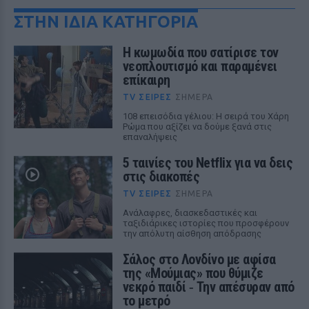
ΣΤΗΝ ΙΔΙΑ ΚΑΤΗΓΟΡΙΑ
Η κωμωδία που σατίρισε τον
νεοπλουτισμό και παραμένει
επίκαιρη
TV ΣΕΙΡΈΣ
ΣΉΜΕΡΑ
108 επεισόδια γέλιου: Η σειρά του Χάρη
Ρώμα που αξίζει να δούμε ξανά στις
επαναλήψεις
5 ταινίες του Netflix για να δεις
στις διακοπές
TV ΣΕΙΡΈΣ
ΣΉΜΕΡΑ
Aνάλαφρες, διασκεδαστικές και
ταξιδιάρικες ιστορίες που προσφέρουν
την απόλυτη αίσθηση απόδρασης
Σάλος στο Λονδίνο με αφίσα
της «Μούμιας» που θύμιζε
νεκρό παιδί ‑ Την απέσυραν από
το μετρό