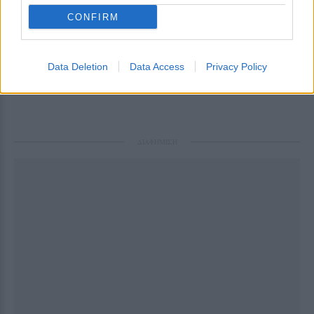
TV ΣΕΙΡΈΣ
CONFIRM
Η σειρά μυστηρίου που σε κρατάει με κομμένη
την ανάσα ως το τέλος
Data Deletion
Data Access
Privacy Policy
Θα τη δεις όλη απνευστί!
ΠΡΙΝ 143 ΕΒΔΟΜΆΔΕΣ
ΔΙΑΦΗΜΙΣΗ