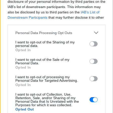
disclosure of your personal information by third parties on the
IAB’s list of downstream participants. This information may
also be disclosed by us to third parties on the
IAB’s List of
Downstream Participants
that may further disclose it to other
third parties.
Personal Data Processing Opt Outs
Αν δεν είδατε ακόμα το «Sly» στο Netflix, να το
δείτε άμεσα
I want to opt-out of the Sharing of my
personal data.
Η συναρπαστική ζωή του Sylvester Stalone μέσα από τα
Opted In
δικά του λόγια
ΠΡΙΝ 143 ΕΒΔΟΜΆΔΕΣ
I want to opt-out of the Sale of my
Personal Data.
Opted In
I want to opt-out of processing my
Personal Data for Targeted Advertising.
Opted In
I want to opt-out of Collection, Use,
Retention, Sale, and/or Sharing of my
Personal Data that Is Unrelated with the
Purposes for which it was collected.
Opted Out