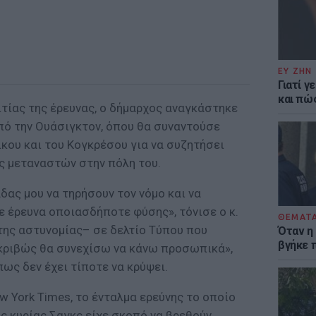
ΕΥ ΖΗΝ
Γιατί γ
και πώ
τίας της έρευνας, ο δήμαρχος αναγκάστηκε
ό την Ουάσιγκτον, όπου θα συναντούσε
κου και του Κογκρέσου για να συζητήσει
ις μεταναστών στην πόλη του.
δας μου να τηρήσουν τον νόμο και να
 έρευνα οποιασδήποτε φύσης», τόνισε ο κ.
ΘΕΜΑΤ
ης αστυνομίας– σε δελτίο Τύπου που
Όταν η
βγήκε 
κριβώς θα συνεχίσω να κάνω προσωπικά»,
ως δεν έχει τίποτε να κρύψει.
 York Times, το ένταλμα ερεύνης το οποίο
ς κυρίας Σαγκς είχε σκοπό να βρεθούν