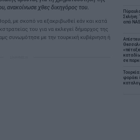
υ, ανακοίνωσε χθες δικηγόρος του.
Πύραυλο
Σελήνη: 
θορά, με σκοπό να εξακριβωθεί εάν και κατά
από NAS
εκστρατείας του για να εκλεγεί δήμαρχος της
ταμς συνωμότησε με την τουρκική κυβέρνηση ή
Απίστευ
Θεσσαλο
«πέταξε
καταδίω
ΔΙΑΦΗΜΙΣΗ
σε παρκ
Τουρκία
φοράει δ
καταλογ