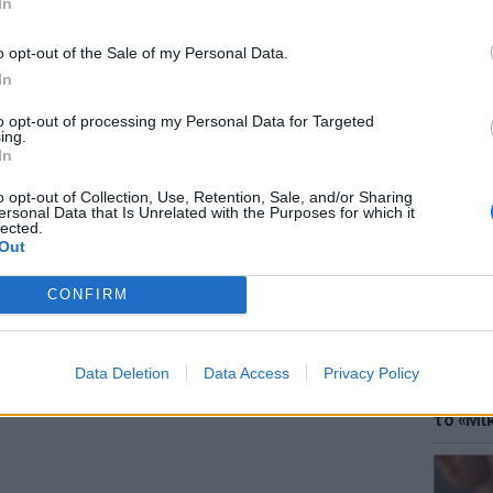
In
 πράκτορες του FBI έψαξαν το σπίτι της
η κεφαλαίων, της 25χρονης ασκούμενης
o opt-out of the Sale of my Personal Data.
εσαν υπολογιστές, κινητά τηλέφωνα και
In
ειξη «Έρικ Άνταμς».
to opt-out of processing my Personal Data for Targeted
ing.
ΔΙΑΦΗΜΙΣΗ
ΘΕΜΑΤ
In
Έφτιαξ
μουσική
o opt-out of Collection, Use, Retention, Sale, and/or Sharing
ersonal Data that Is Unrelated with the Purposes for which it
lected.
Out
CONFIRM
Data Deletion
Data Access
Privacy Policy
ΘΕΜΑΤ
Explain
το «Μικ