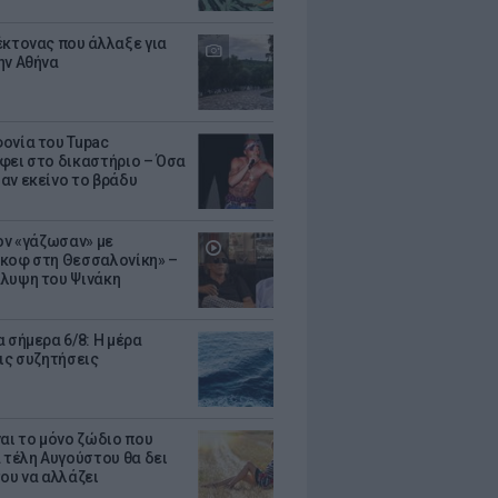
έκτονας που άλλαξε για
ην Αθήνα
ονία του Tupac
φει στο δικαστήριο – Όσα
αν εκείνο το βράδυ
Τον «γάζωσαν» με
κοφ στη Θεσσαλονίκη» –
λυψη του Ψινάκη
 σήμερα 6/8: Η μέρα
τις συζητήσεις
ναι το μόνο ζώδιο που
α τέλη Αυγούστου θα δει
του να αλλάζει