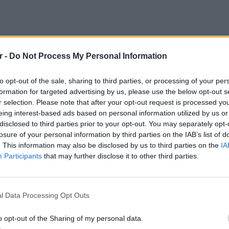
r -
Do Not Process My Personal Information
to opt-out of the sale, sharing to third parties, or processing of your per
formation for targeted advertising by us, please use the below opt-out s
r selection. Please note that after your opt-out request is processed y
BI πλησίασε τον δήμαρχο, έπειτα από
eing interest-based ads based on personal information utilized by us or
φώθηκε αμέσως προς το αίτημα του FBI και
disclosed to third parties prior to your opt-out. You may separately opt-
losure of your personal information by third parties on the IAB’s list of
ές συσκευές» που τού ζητήθηκαν, ανέφερε ο
. This information may also be disclosed by us to third parties on the
IA
ης εκστρατείας του Δημοκρατικού πολιτικού,
Participants
that may further disclose it to other third parties.
 το Γαλλικό Πρακτορείο.
LIFESTY
αξιόποινη πράξη και συνεχίζει να
Οι συν
l Data Processing Opt Outs
πρόσθεσε.
εισιτήρ
τις τιμ
o opt-out of the Sharing of my personal data.
ην εκστρατεία του κ. Άνταμς αποκαλύφθηκε