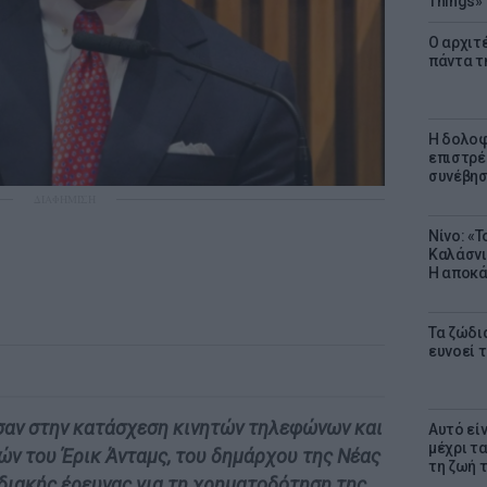
Things»
Ο αρχιτ
πάντα τ
Η δολοφ
επιστρέ
συνέβησ
ΔΙΑΦΗΜΙΣΗ
Νίνο: «
Καλάσνι
Η αποκά
Τα ζώδια
ευνοεί 
αν στην κατάσχεση κινητών τηλεφώνων και
Αυτό εί
μέχρι τ
ν του Έρικ Άνταμς, του δημάρχου της Νέας
τη ζωή 
διακής έρευνας για τη χρηματοδότηση της