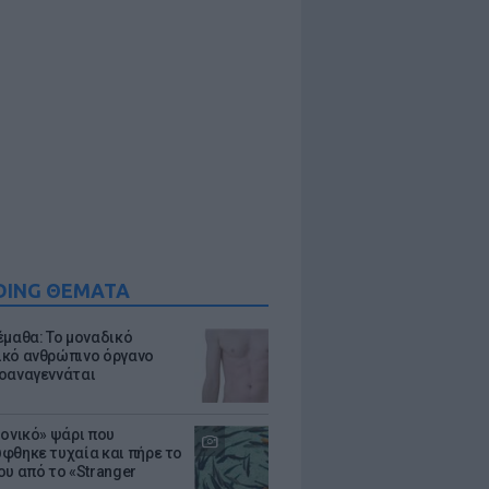
DING ΘΕΜΑΤΑ
έμαθα: Το μοναδικό
κό ανθρώπινο όργανο
οαναγεννάται
μονικό» ψάρι που
φθηκε τυχαία και πήρε το
ου από το «Stranger