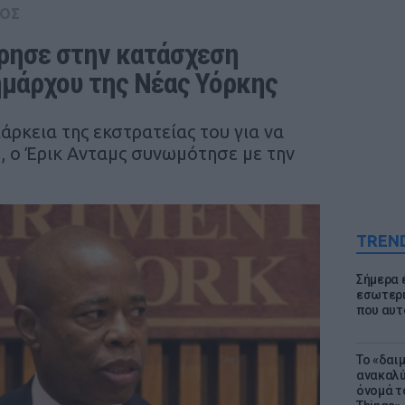
ΟΣ
ρησε στην κατάσχεση 
μάρχου της Νέας Υόρκης
ιάρκεια της εκστρατείας του για να
1, ο Έρικ Ανταμς συνωμότησε με την
TREN
Σήμερα 
εσωτερι
που αυτ
Το «δαι
ανακαλύ
όνομά τ