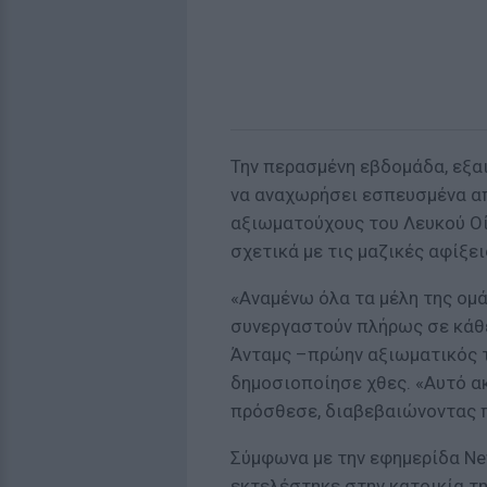
Την περασμένη εβδομάδα, εξαι
να αναχωρήσει εσπευσμένα απ
αξιωματούχους του Λευκού Οί
σχετικά με τις μαζικές αφίξε
«Αναμένω όλα τα μέλη της ομά
συνεργαστούν πλήρως σε κάθε
Άνταμς –πρώην αξιωματικός τ
δημοσιοποίησε χθες. «Αυτό α
πρόσθεσε, διαβεβαιώνοντας π
Σύμφωνα με την εφημερίδα New
εκτελέστηκε στην κατοικία τη