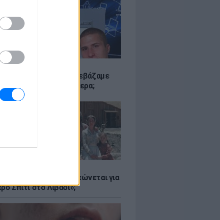
Α
αν το Napster που κατεβάζαμε
 - Πού βρίσκονται σήμερα;
Α
er: Γιατί η Αμερική τσακώνεται για
ρό Σπίτι στο Λιβάδι»;