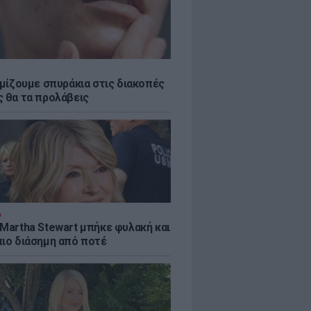
εμίζουμε σπυράκια στις διακοπές
ς θα τα προλάβεις
Α
 Martha Stewart μπήκε φυλακή και
πιο διάσημη από ποτέ