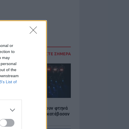
sonal or
ection to
ΔΙΑΒΑΣΤΕ ΣΗΜΕΡΑ
ou may
 personal
out of the
 downstream
B’s List of
LE
αυλίες επιτέλους βγάζουν φτηνά
ια - Ποιοι καλλιτέχνες κατέβασαν
ές