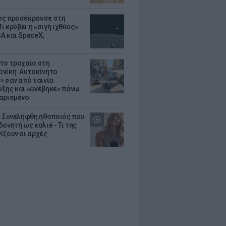
ς προσέκρουσε στη
Τι κρύβει η «σιγή ιχθύος»
A και SpaceX;
το τροχαίο στη
νίκη: Αυτοκίνητο
» σαν από ταινία
ξης και «ανέβηκε» πάνω
αρισμένο
: Συνελήφθη ηθοποιός που
oνητή ως κολιέ - Τι της
ίζουν οι αρχές