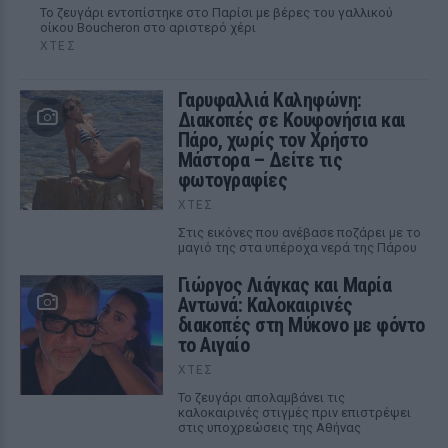
Το ζευγάρι εντοπίστηκε στο Παρίσι με βέρες του γαλλικού
οίκου Boucheron στο αριστερό χέρι
ΧΤΕΣ
Γαρυφαλλιά Καληφώνη:
Διακοπές σε Κουφονήσια και
Πάρο, χωρίς τον Χρήστο
Μάστορα – Δείτε τις
φωτογραφίες
ΧΤΕΣ
Στις εικόνες που ανέβασε ποζάρει με το
μαγιό της στα υπέροχα νερά της Πάρου
Γιώργος Λιάγκας και Μαρία
Αντωνά: Καλοκαιρινές
διακοπές στη Μύκονο με φόντο
το Αιγαίο
ΧΤΕΣ
Το ζευγάρι απολαμβάνει τις
καλοκαιρινές στιγμές πριν επιστρέψει
στις υποχρεώσεις της Αθήνας