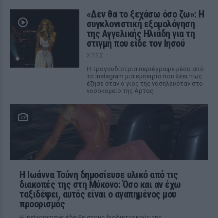
«Δεν θα το ξεχάσω όσο ζω»: Η
συγκλονιστική εξομολόγηση
της Αγγελικής Ηλιάδη για τη
στιγμή που είδε τον Ιησού
ΧΤΕΣ
Η τραγουδίστρια περιέγραψε μέσα από
το Instagram μια εμπειρία που λέει πως
έζησε όταν ο γιος της νοσηλευόταν στο
νοσοκομείο της Αρτας.
Η Ιωάννα Τούνη δημοσίευσε υλικό από τις
διακοπές της στη Μύκονο: Όσο και αν έχω
ταξιδέψει, αυτός είναι ο αγαπημένος μου
προορισμός
Η Instagrammer έδειξε στους διαδικτυακούς της