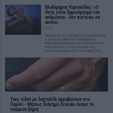
Βλαδίμηρος Κυριακίδης: «Ο
Θεός είναι δημιούργημα του
ανθρώπου ‑ δεν πιστεύω σε
αυτόν»
ΧΤΕΣ
Μιλώντας στο vidcast του Θανάση Λάλα,
ο γνωστός ηθοποιός Βλαδίμηρος
Κυριακίδης εξήγησε γιατί δεν πιστεύει
στον Θεό και τι τον γοητεύει στη
φιλοσοφία γύρω από την ύπαρξή του.
Τους είδαν με δαχτυλίδι αρραβώνων στο
Παρίσι ‑ Μήπως διάσημο ζευγάρι έκανε το
επόμενο βήμα;