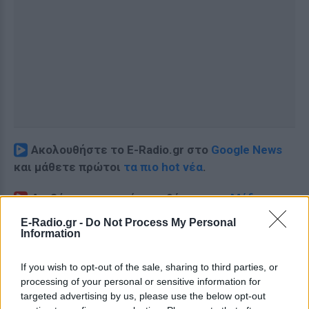
Ακολουθήστε το E-Radio.gr στο
Google News
και μάθετε πρώτοι
τα πιο hot νέα
.
Διαβάστε περισσότερα θέματα για
Μόδα
,
Ομορφιά
,
Σχέσεις
και φυσικά
Celebrities
στο νέο
E-Radio.gr -
Do Not Process My Personal
Pink.gr
!
Information
Ακολουθήστε το E-Radio.gr και στο Instagram
If you wish to opt-out of the sale, sharing to third parties, or
processing of your personal or sensitive information for
ΔΙΑΦΗΜΙΣΗ
targeted advertising by us, please use the below opt-out