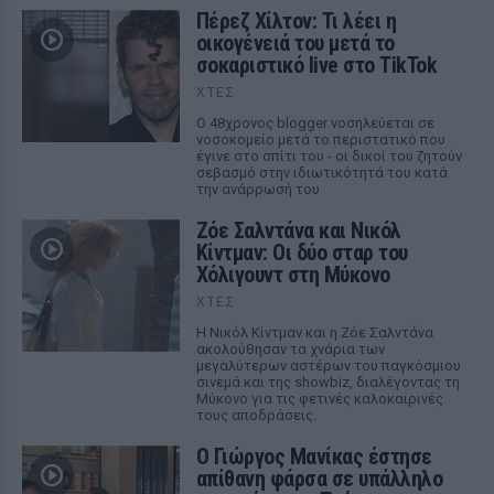
Πέρεζ Χίλτον: Τι λέει η
οικογένειά του μετά το
σοκαριστικό live στο TikTok
ΧΤΕΣ
Ο 48χρονος blogger νοσηλεύεται σε
νοσοκομείο μετά το περιστατικό που
έγινε στο σπίτι του - οι δικοί του ζητούν
σεβασμό στην ιδιωτικότητά του κατά
την ανάρρωσή του
Ζόε Σαλντάνα και Νικόλ
Κίντμαν: Οι δύο σταρ του
Χόλιγουντ στη Μύκονο
ΧΤΕΣ
Η Νικόλ Κίντμαν και η Ζόε Σαλντάνα
ακολούθησαν τα χνάρια των
μεγαλύτερων αστέρων του παγκόσμιου
σινεμά και της showbiz, διαλέγοντας τη
Μύκονο για τις φετινές καλοκαιρινές
τους αποδράσεις.
Ο Γιώργος Μανίκας έστησε
απίθανη φάρσα σε υπάλληλο