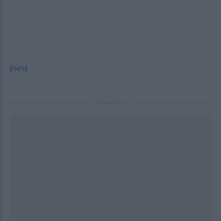
[ΠΗΓΗ]
ΔΙΑΦΗΜΙΣΗ