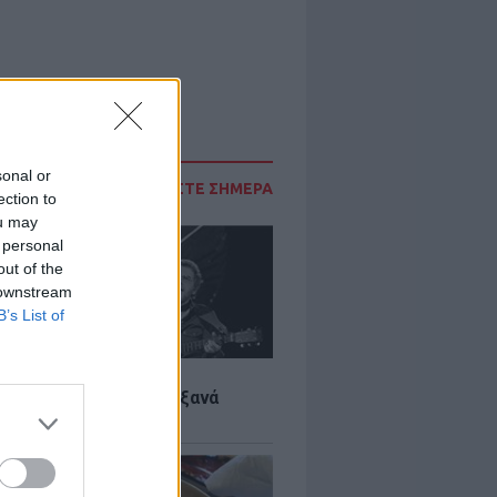
sonal or
ΔΙΑΒΑΣΤΕ ΣΗΜΕΡΑ
ection to
ou may
 personal
out of the
 downstream
B’s List of
LTURE
it wonders που έγιναν ξανά
οι από… ατύχημα