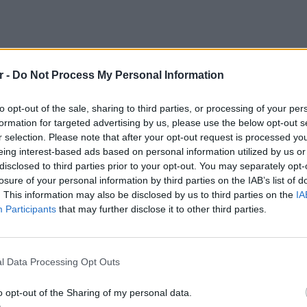
r -
Do Not Process My Personal Information
to opt-out of the sale, sharing to third parties, or processing of your per
formation for targeted advertising by us, please use the below opt-out s
r selection. Please note that after your opt-out request is processed y
eing interest-based ads based on personal information utilized by us or
disclosed to third parties prior to your opt-out. You may separately opt-
λίγες στην ιστορία του κινηματογράφου. Και
losure of your personal information by third parties on the IAB’s list of
ολλούς συμβολισμούς, οι οποίοι «μιλάνε»
. This information may also be disclosed by us to third parties on the
IA
ειρία θέασης της ταινίας, μια εμπειρία που
Participants
that may further disclose it to other third parties.
POP CU
5 one-h
η ταινία που έχουμε δει. Αλλά όταν
διάσημ
l Data Processing Opt Outs
ταινία, λίγο παλαιότερη, συνήθως σε αυτή
κφράζει μια ολόκληρη εποχή και μάλιστα σε
o opt-out of the Sharing of my personal data.
ές της ανθρωπότητας.