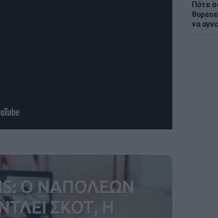
Πότε σ
θυρεοε
να αγν
IS: Ο ΝΑΠΟΛΕΩΝ
ΝΤΛΕΙ ΣΚΟΤ, Η