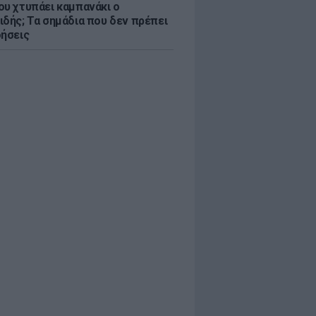
ου χτυπάει καμπανάκι ο
ιδής; Τα σημάδια που δεν πρέπει
οήσεις