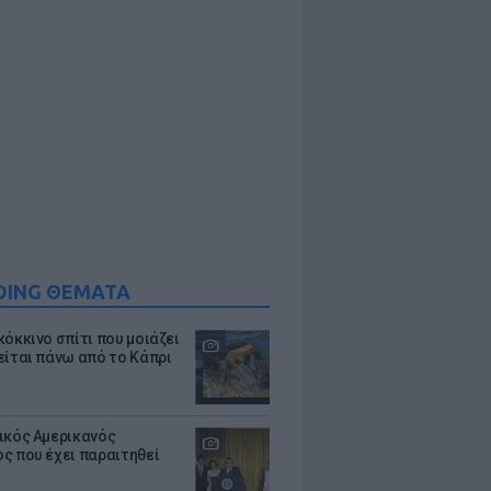
DING ΘΕΜΑΤΑ
κόκκινο σπίτι που μοιάζει
είται πάνω από το Κάπρι
ικός Αμερικανός
ς που έχει παραιτηθεί