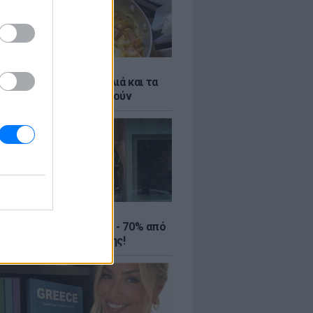
ό γιαούρτι: Μία κουταλιά και τα
led eggs θα απογειωθούν
ΤΕ
ιρινές εκπτώσεις έως - 70% από
αλύτερα eshops ένδυσης!