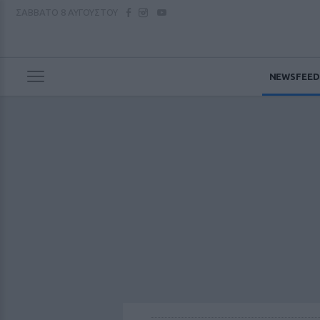
ΣΑΒΒΑΤΟ
8 ΑΥΓΟΥΣΤΟΥ
NEWSFEED