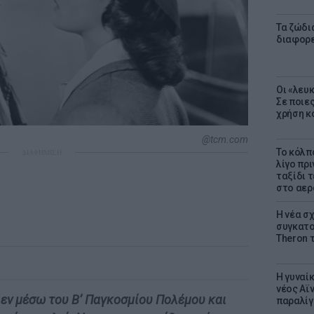
Τα ζώδια
διαφορ
Οι «λευ
Σε ποιε
χρήση κ
@tcm.com
Το κόλπ
ΔΙΑΦΗΜΙΣΗ
λίγο πρι
ταξίδι 
στο αερ
Η νέα σχ
συγκατοί
Theron 
Η γυναί
νέος Αϊν
εν μέσω του Β’ Παγκοσμίου Πολέμου και
παραλίγο