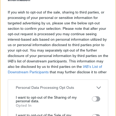
είδηση ​​της αποχώρησής του από τη μουσική άφησε
πολλούς θαυμαστές έκπληκτους.
If you wish to opt-out of the sale, sharing to third parties, or
processing of your personal or sensitive information for
Ο τραγουδιστής μοιράστηκε την ανακοίνωσή του
targeted advertising by us, please use the below opt-out
section to confirm your selection. Please note that after your
και στο Instagram γράφοντας: «Οικογένεια: Η
opt-out request is processed you may continue seeing
σημερινή μέρα, είναι η πιο σημαντική μέρα στη ζωή
interest-based ads based on personal information utilized by
μου.. απόψε αναγνωρίζω και δεν ντρέπομαι να πω
us or personal information disclosed to third parties prior to
σε όλο τον κόσμο ότι ο Χριστός ζει μέσα μου και
your opt-out. You may separately opt-out of the further
disclosure of your personal information by third parties on the
ότι θα ζήσω για αυτόν.
IAB’s list of downstream participants. This information may
also be disclosed by us to third parties on the
IAB’s List of
Αυτό είναι το τέλος ενός κεφαλαίου και η αρχή ενός
Downstream Participants
that may further disclose it to other
ολοκαίνουργιου», κατέληξε.
third parties.
[ΠΗΓΗ]
Personal Data Processing Opt Outs
I want to opt-out of the Sharing of my
personal data.
ΔΙΑΦΗΜΙΣΗ
Opted In
I want to opt-out of the Sale of my