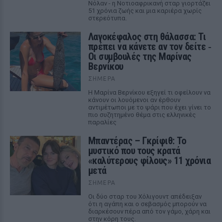
Νόλαν - η Νοτιοαφρικανή σταρ γιορτάζει
51 χρόνια ζωής και μια καριέρα χωρίς
στερεότυπα.
Λαγοκέφαλος στη θάλασσα: Τι
πρέπει να κάνετε αν τον δείτε ‑
Οι συμβουλές της Μαρίνας
Βερνίκου
ΣΉΜΕΡΑ
Η Μαρίνα Βερνίκου εξηγεί τι οφείλουν να
κάνουν οι λουόμενοι αν έρθουν
αντιμέτωποι με το ψάρι που έχει γίνει το
πιο συζητημένο θέμα στις ελληνικές
παραλίες
Μπαντέρας – Γκρίφιθ: Το
μυστικό που τους κρατά
«καλύτερους φίλους» 11 χρόνια
μετά
ΣΉΜΕΡΑ
Οι δύο σταρ του Χόλιγουντ απέδειξαν
ότι η αγάπη και ο σεβασμός μπορούν να
διαρκέσουν πέρα από τον γάμο, χάρη και
στην κόρη τους.