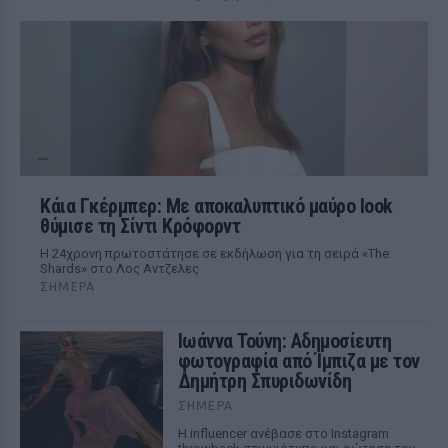
Κάια Γκέρμπερ: Με αποκαλυπτικό μαύρο look
θύμισε τη Σίντι Κρόφορντ
Η 24χρονη πρωτοστάτησε σε εκδήλωση για τη σειρά «The
Shards» στο Λος Αντζελες
ΣΉΜΕΡΑ
Ιωάννα Τούνη: Αδημοσίευτη
φωτογραφία από Ίμπιζα με τον
Δημήτρη Σπυριδωνίδη
ΣΉΜΕΡΑ
Η influencer ανέβασε στο Instagram