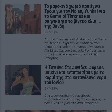
Το μαροκινό χωριό που έγινε
Τροία για τον Nolan, Yunkai για
το Game of Thrones και
σκηνικό για το βίντεο κλιπ ...
της Βανδή
ΣΉΜΕΡΑ
Από το «Lawrence of Arabia» και το Game
of Thrones μέχρι την «Οδύσσεια» του
Christopher Nolan, το οχυρωμένο χωριό
Αΐτ Μπεν Χαντού έχει φιλοξενήσει πάνω
από έξι δεκαετίες κινηματογραφικής
ιστορίας
Η Τατιάνα Στεφανίδου φόρεσε
μπικίνι και εντυπωσίασε με το
κορμί της στα καταγάλανα νερά
του Ιονίου
ΣΉΜΕΡΑ
Οι φωτογραφίες που ανέβασε η
παρουσιάστρια από τις διακοπές της με
τον Νίκο Ευαγγελάτο στα Επτάνησα