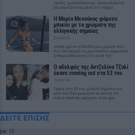
τρόπο, χοροπηδώντας, τραγουδώντας
και φωνάζοντας μέσα στο όχημα
Η Μαρία Μενούνος φόρεσε
μπικίνι με τα χρώματα της
ελληνικής σημαίας
ΣΉΜΕΡΑ
«Κάθε χρόνο η Ελλάδα μου χαρίζει κάτι
που δεν ήξερα ότι μου έλειπε» σημειώνει
η Μαρία Μενούνος στο post της
Ο αδελφός της Αντζελίνα Τζολί
έκανε coming out στα 53 του
ΣΉΜΕΡΑ
Τώρα, στα 53 του, μίλησε δημόσια για
κάτι που δεν χωρούσε σε εκείνη την
παλιά celebrity αφήγηση: είναι gay
ΔΕΙΤΕ ΕΠΙΣΗΣ
par: 13