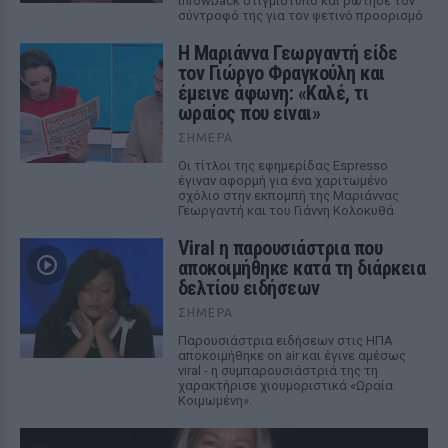
throwback στιγμιότυπο και ρώτησε τον
σύντροφό της για τον φετινό προορισμό
Η Μαριάννα Γεωργαντή είδε
τον Γιώργο Φραγκούλη και
έμεινε άφωνη: «Καλέ, τι
ωραίος που είναι»
ΣΉΜΕΡΑ
Οι τίτλοι της εφημερίδας Espresso
έγιναν αφορμή για ένα χαριτωμένο
σχόλιο στην εκπομπή της Μαριάννας
Γεωργαντή και του Γιάννη Κολοκυθά
Viral η παρουσιάστρια που
αποκοιμήθηκε κατά τη διάρκεια
δελτίου ειδήσεων
ΣΉΜΕΡΑ
Παρουσιάστρια ειδήσεων στις ΗΠΑ
αποκοιμήθηκε on air και έγινε αμέσως
viral - η συμπαρουσιάστριά της τη
χαρακτήρισε χιουμοριστικά «Ωραία
Κοιμωμένη».