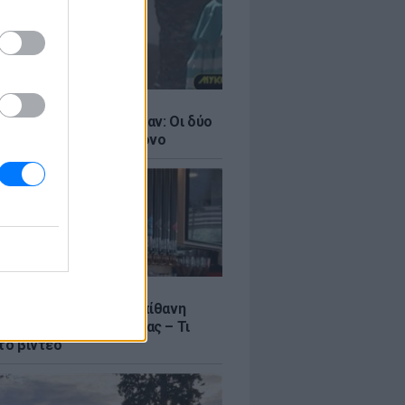
LE
ντάνα και Νικόλ Κίντμαν: Οι δύο
ου Χόλιγουντ στη Μύκονο
LE
γος Μανίκας έστησε απίθανη
σε υπάλληλο καφετέριας – Τι
το βίντεο