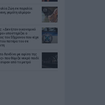
ολία Ζώη σε παραλία:
ενη, γεμάτη αλμύρα»
: «Δεν ήταν οικονομικό
τρο» υποστηρίζει ο
ος του 55χρονου που είχε
 του πατέρα του σε
κτη
το Λονδίνο με αφίσα της
ς» που θύμιζε νεκρό παιδί
πέσυραν από το μετρό