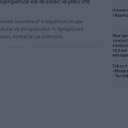
ροβληματίζει και σε κάνεις να μπεις στη
Η Αποστ
«Χαρούμ
νονική οικογένεια" η παράδοση να μην
μα και να αποφάσισεις τι πραγματικά
Μυστράς
νοχος, συνεχίζει με μαεστρία.
το κίνη
συνήγορ
ΔΙΑΦΗΜΙΣΗ
τη σορό
καταψύ
Σάλος σ
«Μούμια
- Την α