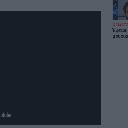
ΘΕΜΑΤ
Έφτιαξ
μουσική