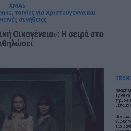
XMAS
nka, ταινίες για Χριστούγεννα και
γιεινές συνήθειες
κή Οικογένεια»: Η σειρά στο 
καθηλώσει
TREN
Νεαρή γ
έγινε vi
της, δε
μεταμό
Οι «μαύ
νύφες τ
εξαφανί