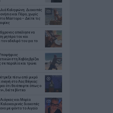
α
λιά Καληφώνη: Διακοπές
ονήσια και Πάρο, χωρίς
στο Μάστορα – Δείτε τις
αφίες
26χρονος απείλησε να
τη μητέρα του και
 τον αδελφό του για το
 Υποψήφιος
τικών στη Χαβάη βρίζει
ς σε παραλία και τρώει
 έτρεξε πίσω από μικρό
ε σκηνή στο Λας Βέγκας:
κα ότι θα έπεφτε όπως ο
ν», δείτε βίντεο
 Λιάγκας και Μαρία
 Καλοκαιρινές διακοπές
ονο με φόντο το Αιγαίο