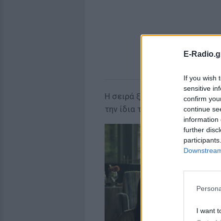
E-Radio.g
If you wish 
sensitive in
Η σειρά ξεκινάει με ένα βιασ
confirm you
την ίδια την οικογένεια του θ
continue se
information 
further disc
participants
Downstream 
Persona
I want t