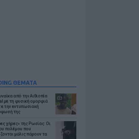
DING ΘΕΜΑΤΑ
υναίκα από την Αιθιοπία
ral με τη φυσική ομορφιά
ίτε την εντυπωσιακή
ρφωσή της
ρες χήρες» της Ρωσίας: Οι
ου πολέμου που
ζονται μόλις πάρουν τα