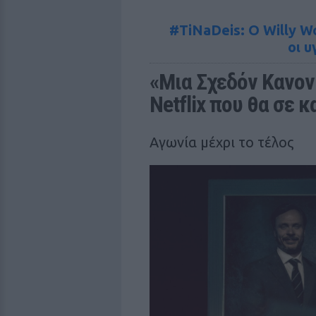
#TiNaDeis: Ο Willy Wo
οι υ
«Μια Σχεδόν Κανονι
Netflix που θα σε 
Αγωνία μέχρι το τέλος