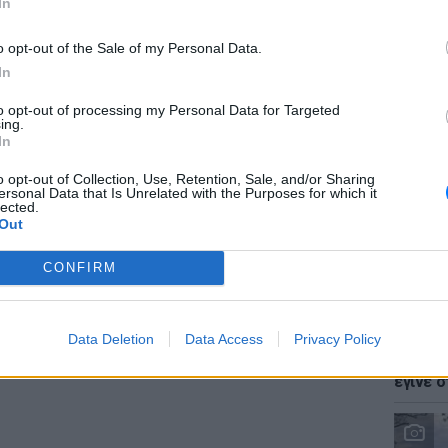
In
o opt-out of the Sale of my Personal Data.
In
to opt-out of processing my Personal Data for Targeted
LIFESTY
ing.
Ζόε Σαλ
In
σταρ τ
ί μπροστά τους, όταν ένας φόνος θα
o opt-out of Collection, Use, Retention, Sale, and/or Sharing
ersonal Data that Is Unrelated with the Purposes for which it
κόσμο τέλεια οικογένεια.
lected.
Out
ΔΙΑΦΗΜΙΣΗ
CONFIRM
LIFESTY
Data Deletion
Data Access
Privacy Policy
Ο Γιώρ
φάρσα 
έγινε σ