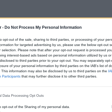
r -
Do Not Process My Personal Information
to opt-out of the sale, sharing to third parties, or processing of your per
formation for targeted advertising by us, please use the below opt-out s
μό, που όμως αμφισβητείται, ακόμα και από
r selection. Please note that after your opt-out request is processed y
ύματος.
eing interest-based ads based on personal information utilized by us or
disclosed to third parties prior to your opt-out. You may separately opt-
losure of your personal information by third parties on the IAB’s list of
. This information may also be disclosed by us to third parties on the
IA
Participants
that may further disclose it to other third parties.
LIFESTY
Πέρεζ Χ
l Data Processing Opt Outs
μετά το
o opt-out of the Sharing of my personal data.