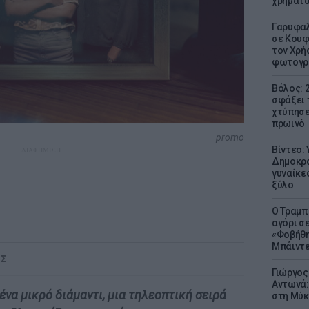
χρήματ
Γαρυφαλ
σε Κουφ
τον Χρή
φωτογρ
Βόλος: 
σφάξει 
χτύπησε
πρωινό
promo
Βίντεο:
ΔΙΑΦΗΜΙΣΗ
Δημοκρα
γυναίκε
ξύλο
Ο Τραμπ
αγόρι σ
«Φοβήθη
Μπάιντε
ΟΣ
Γιώργος
Αντωνά:
να μικρό διάμαντι, μια τηλεοπτική σειρά
στη Μύκ