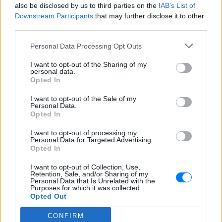
also be disclosed by us to third parties on the
IAB’s List of
Downstream Participants
that may further disclose it to other
third parties.
Personal Data Processing Opt Outs
I want to opt-out of the Sharing of my
personal data.
Opted In
I want to opt-out of the Sale of my
Personal Data.
Opted In
Ακολουθήστε το E-Radio.gr στο
Google News
I want to opt-out of processing my
Personal Data for Targeted Advertising.
και μάθετε πρώτοι
τα πιο hot νέα
.
Opted In
Για ακόμη περισσότερα
νέα
, μπείτε στην
ροή
I want to opt-out of Collection, Use,
Retention, Sale, and/or Sharing of my
ειδήσεων
του E-Daily.gr
Personal Data that Is Unrelated with the
Purposes for which it was collected.
Opted Out
Ακολουθήστε το E-Radio.gr και στο Instagram
CONFIRM
ΔΙΑΦΗΜΙΣΗ