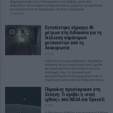
Δημοκρατικών για το Κογκρέσο στη Χαβάη, μετά από
επεισόδιο σε κατάμεστη παραλία όπου φέρεται να απείλησε
λουόμενους και να εμπλάκηκε σε βίαιη συμπλοκή
ΣΉΜΕΡΑ
Εντοπίστηκε σήραγγα 40
μέτρων στη Λιθουανία για τη
διέλευση παράνομων
μεταναστών από τη
Λευκορωσία
ΧΤΕΣ
Λιθουανοί συνοριοφύλακες δέχθηκαν
επίθεση σε μία περίπτωση από ομάδα
μεταναστών που αντιστέκονταν στη
σύλληψή τους, οι αξιωματικοί
αναγκάστηκαν να υποχωρήσουν και οι
παράνομοι μετανάστες διέφυγαν πίσω
Πύραυλος προσέκρουσε στη
Σελήνη: Τι κρύβει η «σιγή
ιχθύος» από NASA και SpaceX;
ΧΤΕΣ
Ο δεύτερος βαθμός του πυραύλου Falcon