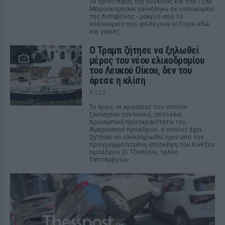
Το τρίτο παιδί της Ευγενίας και του Τζακ
Μπρούκσμπανκ γεννήθηκε σε νοσοκομείο
της Λισαβόνας - μακριά από το
νοσοκομείο που επιλέγουν οι Γιορκ εδώ
και γενιές.
Ο Τραμπ ζήτησε να ξηλωθεί
μέρος του νέου ελικοδρομίου
του Λευκού Οίκου, δεν του
άρεσε η κλίση
ΧΤΕΣ
Το έργο, οι εργασίες του οποίου
ξεκίνησαν τον Ιούνιο, αποτελεί
προσωπική προτεραιότητα του
Αμερικανού προέδρου, ο οποίος έχει
ζητήσει να ολοκληρωθεί πριν από την
προγραμματισμένη επίσκεψη του Κινέζου
προέδρου Σι Τζινπίνγκ, τέλος
Σεπτεμβρίου