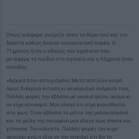
Όπως ανέφερε, γνώριζε τόσο το θύμα όσο και τον
δράστη καθώς έκαναν οικογενειακή παρέα. Ο
71χρονος ήταν ο οδηγός του σχολικού που
μετέφερε τα παιδιά στο σχολείο και η 43χρονη ήταν
συνοδός.
«Αρχικά ήταν ευτυχισμένη. Μετά από λίγο καιρό
όμως διέκρινα ένταση κι εκνευρισμό ανάμεσά τους.
Πολλές φορές την έβλεπα με γυαλιά ηλίου, ακόμα κι
αν είχε συννεφιά. Μου έλεγε ότι είχε ευαισθησία
στο φως. Όταν έβλεπα τα μάτια της μελανιασμένα
και τα χείλη της σκισμένα μου έλεγε πως έπεσε και
χτύπησε. Τον κάλυπτε. Πολλές φορές τον είχα
ακούσει εγώ η ίδια να την απειλεί ότι θα τη