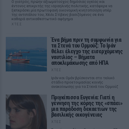
Ο γιατρός, πρώην αξιωματούχος δημόσιας υγείας και
έντονος επικριτής της ισραηλινής πολιτικής, κατάφερε να
ξεπεράσει μία πρωτοφανή οικονομική κινητοποίηση υπέρ
της αντιπάλου του, Χέιλι Στίβενς βασιζόμενος σε ένα
καθαρά αντικαθεστωτικό αφήγημα
ΧΤΕΣ
Ένα βήμα πριν τη συμφωνία για
τα Στενά του Ορμούζ: Το Ιράν
θέλει έλεγχο της εισερχόμενης
ναυτιλίας – Βήματα
αποκλιμάκωσης από ΗΠΑ
ΧΤΕΣ
Ιράν και Ομάν βρίσκονται στο τελικό
στάδιο προετοιμασίας κοινής
ανακοίνωσης για τα Στενά του Ορμούζ
Πριγκίπισσα Ευγενία: Γιατί η
γέννηση της κόρης της «σπάει»
μια παράδοση δεκαετιών της
βασιλικής οικογένειας
ΧΤΕΣ