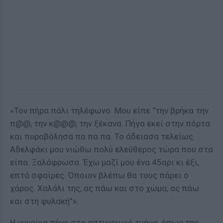
«Τον πήρα πάλι τηλέφωνο. Μου είπε “την βρήκα την
π@@, την κ@@@, την ξέκανα. Πήγα εκεί στην πόρτα
και πυροβόλησα πα πα πα. Το άδειασα τελείως.
Αδελφάκι μου νιώθω πολύ ελεύθερος τώρα που στα
είπα. Ξαλάφρωσα. Έχω μαζί μου ένα 45αρι κι έξι,
επτά σφαίρες. Όποιον βλέπω θα τους πάρει ο
χάρος. Χαλάλι της, ας πάω και στο χώμα, ας πάω
και στη φυλακή”».
Η γυναίκα πήγε στο αστυνομικό τμήμα, όπως της