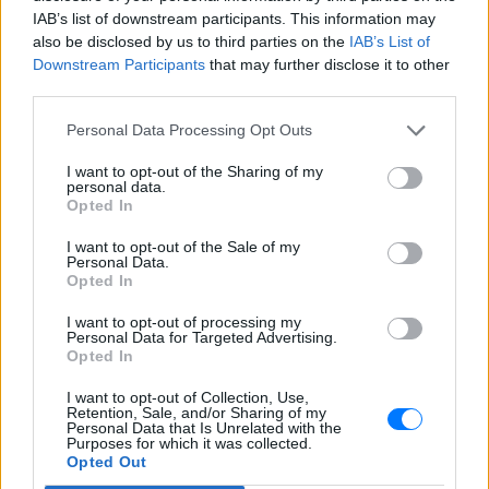
IAB’s list of downstream participants. This information may
also be disclosed by us to third parties on the
IAB’s List of
Downstream Participants
that may further disclose it to other
third parties.
Personal Data Processing Opt Outs
I want to opt-out of the Sharing of my
personal data.
Opted In
I want to opt-out of the Sale of my
Personal Data.
Opted In
Ακολουθήστε το E-Radio.gr στο
Google News
I want to opt-out of processing my
και μάθετε πρώτοι
τα πιο hot νέα
.
Personal Data for Targeted Advertising.
Opted In
Για ακόμη περισσότερα
νέα
, μπείτε στην
ροή
I want to opt-out of Collection, Use,
ειδήσεων
του E-Daily.gr
Retention, Sale, and/or Sharing of my
Personal Data that Is Unrelated with the
Purposes for which it was collected.
Ακολουθήστε το E-Radio.gr και στο Instagram
Opted Out