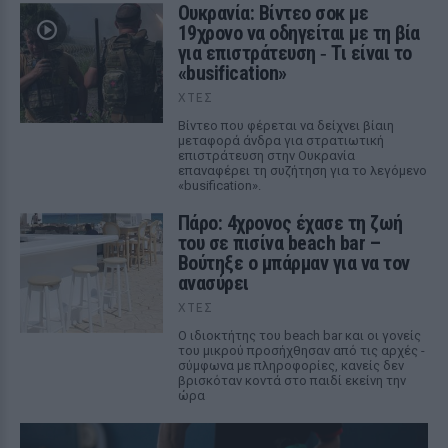
Ουκρανία: Βίντεο σοκ με
19χρονο να οδηγείται με τη βία
για επιστράτευση ‑ Τι είναι το
«busification»
ΧΤΕΣ
Βίντεο που φέρεται να δείχνει βίαιη
μεταφορά άνδρα για στρατιωτική
επιστράτευση στην Ουκρανία
επαναφέρει τη συζήτηση για το λεγόμενο
«busification».
Πάρο: 4χρονος έχασε τη ζωή
του σε πισίνα beach bar –
Βούτηξε ο μπάρμαν για να τον
ανασύρει
ΧΤΕΣ
Ο ιδιοκτήτης του beach bar και οι γονείς
του μικρού προσήχθησαν από τις αρχές -
σύμφωνα με πληροφορίες, κανείς δεν
βρισκόταν κοντά στο παιδί εκείνη την
ώρα