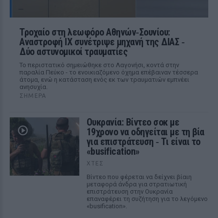
Τροχαίο στη λεωφόρο Αθηνών‑Σουνίου:
Αναστροφή ΙΧ συνέτριψε μηχανή της ΔΙΑΣ ‑
Δύο αστυνομικοί τραυματίες
Το περιστατικό σημειώθηκε στο Λαγονήσι, κοντά στην
παραλία Πεύκο - το ενοικιαζόμενο όχημα επέβαιναν τέσσερα
άτομα, ενώ η κατάσταση ενός εκ των τραυματιών εμπνέει
ανησυχία.
ΣΉΜΕΡΑ
Ουκρανία: Βίντεο σοκ με
19χρονο να οδηγείται με τη βία
για επιστράτευση ‑ Τι είναι το
«busification»
ΧΤΕΣ
Βίντεο που φέρεται να δείχνει βίαιη
μεταφορά άνδρα για στρατιωτική
επιστράτευση στην Ουκρανία
επαναφέρει τη συζήτηση για το λεγόμενο
«busification».