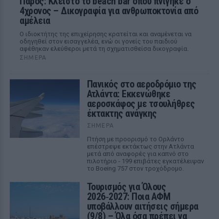
Πάρος: Κλειστό το beach bar όπου πνίγηκε ο
4χρονος – Δικογραφία για ανθρωποκτονία από
αμέλεια
Ο ιδιοκτήτης της επιχείρησης κρατείται και αναμένεται να
οδηγηθεί στον εισαγγελέα, ενώ οι γονείς του παιδιού
αφέθηκαν ελεύθεροι μετά τη σχηματισθείσα δικογραφία.
ΣΉΜΕΡΑ
Πανικός στο αεροδρόμιο της
Ατλάντα: Εκκενώθηκε
αεροσκάφος με τσουλήθρες
έκτακτης ανάγκης
ΣΉΜΕΡΑ
Πτήση με προορισμό το Ορλάντο
επέστρεψε εκτάκτως στην Ατλάντα
μετά από αναφορές για καπνό στο
πιλοτήριο - 199 επιβάτες εγκατέλειψαν
το Boeing 757 στον τροχόδρομο.
Τουρισμός για Όλους
2026‑2027: Ποια ΑΦΜ
υποβάλλουν αιτήσεις σήμερα
(9/8) – Όλα όσα πρέπει να