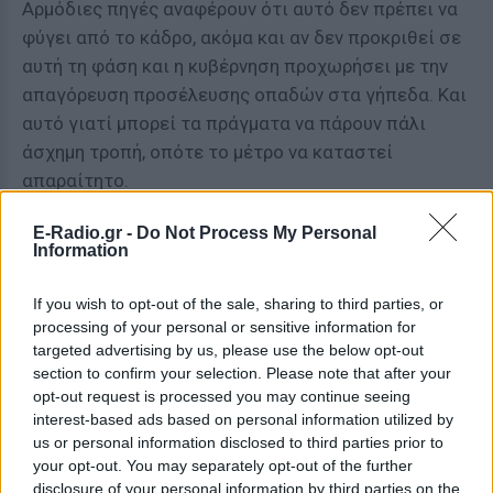
Αρμόδιες πηγές αναφέρουν ότι αυτό δεν πρέπει να
φύγει από το κάδρο, ακόμα και αν δεν προκριθεί σε
αυτή τη φάση και η κυβέρνηση προχωρήσει με την
απαγόρευση προσέλευσης οπαδών στα γήπεδα. Και
αυτό γιατί μπορεί τα πράγματα να πάρουν πάλι
άσχημη τροπή, οπότε το μέτρο να καταστεί
απαραίτητο.
[ΠΗΓΗ]
E-Radio.gr -
Do Not Process My Personal
Information
ΔΙΑΦΗΜΙΣΗ
If you wish to opt-out of the sale, sharing to third parties, or
processing of your personal or sensitive information for
targeted advertising by us, please use the below opt-out
section to confirm your selection. Please note that after your
opt-out request is processed you may continue seeing
interest-based ads based on personal information utilized by
us or personal information disclosed to third parties prior to
your opt-out. You may separately opt-out of the further
disclosure of your personal information by third parties on the