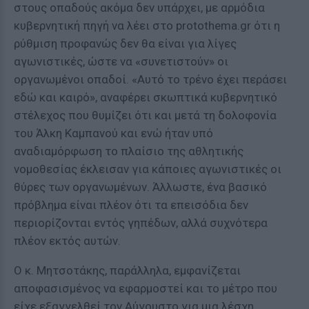
στους οπαδούς ακόμα δεν υπάρχει, με αρμόδια
κυβερνητική πηγή να λέει στο protothema.gr ότι η
ρύθμιση προφανώς δεν θα είναι για λίγες
αγωνιστικές, ώστε να «συνετιστούν» οι
οργανωμένοι οπαδοί. «Αυτό το τρένο έχει περάσει
εδώ και καιρό», αναφέρει σκωπτικά κυβερνητικό
στέλεχος που θυμίζει ότι και μετά τη δολοφονία
του Άλκη Καμπανού και ενώ ήταν υπό
αναδιαμόρφωση το πλαίσιο της αθλητικής
νομοθεσίας έκλεισαν για κάποιες αγωνιστικές οι
θύρες των οργανωμένων. Άλλωστε, ένα βασικό
πρόβλημα είναι πλέον ότι τα επεισόδια δεν
περιορίζονται εντός γηπέδων, αλλά συχνότερα
πλέον εκτός αυτών.
Ο κ. Μητσοτάκης, παράλληλα, εμφανίζεται
αποφασισμένος να εφαρμοστεί και το μέτρο που
είχε εξαγγελθεί τον Αύγουστο για μια λέσχη