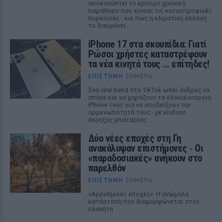
αποκαλύπτει το κρίσιμο χρονικό
παράθυρο που ευνοεί τις καταστροφικές
πυρκαγιές - και πώς η κλιματική αλλαγή
το διευρύνει.
iPhone 17 στα σκουπίδια: Γιατί
Ρώσοι χρήστες καταστρέφουν
τα νέα κινητά τους ... επίτηδες!
ΕΠΙΣΤΉΜΗ
ΣΉΜΕΡΑ
Ένα viral trend στο TikTok ωθεί άνδρες να
σπάνε και να χαράζουν τα ολοκαίνουργια
iPhone τους για να αποδείξουν την
αρρενωπότητά τους - με κίνδυνο
έκρηξης μπαταρίας.
Δύο νέες εποχές στη Γη
ανακάλυψαν επιστήμονες ‑ Oι
«παραδοσιακές» ανήκουν στο
παρελθόν
ΕΠΙΣΤΉΜΗ
ΣΉΜΕΡΑ
«Αρρυθμικές εποχές»: Η ανώμαλη
κατάσταση που διαμορφώνεται στον
πλανήτη