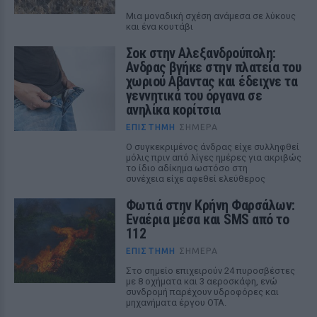
Μια μοναδική σχέση ανάμεσα σε λύκους
και ένα κουτάβι
Σοκ στην Αλεξανδρούπολη:
Ανδρας βγήκε στην πλατεία του
χωριού Αβαντας και έδειχνε τα
γεννητικά του όργανα σε
ανηλίκα κορίτσια
ΕΠΙΣΤΉΜΗ
ΣΉΜΕΡΑ
Ο συγκεκριμένος άνδρας είχε συλληφθεί
μόλις πριν από λίγες ημέρες για ακριβώς
το ίδιο αδίκημα ωστόσο στη
συνέχεια είχε αφεθεί ελεύθερος
Φωτιά στην Κρήνη Φαρσάλων:
Εναέρια μέσα και SMS από το
112
ΕΠΙΣΤΉΜΗ
ΣΉΜΕΡΑ
Στο σημείο επιχειρούν 24 πυροσβέστες
με 8 οχήματα και 3 αεροσκάφη, ενώ
συνδρομή παρέχουν υδροφόρες και
μηχανήματα έργου ΟΤΑ.