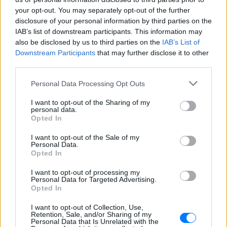
ΕΠΙΣΤΉΜΗ
ΣΉΜΕΡΑ
your opt-out. You may separately opt-out of the further
disclosure of your personal information by third parties on the
Ο Ντόναλντ Τραμπ φέρεται να έδωσε
ιδιωτικά το πιο ξεκάθαρο μέχρι σήμερα
IAB’s list of downstream participants. This information may
σήμα υπέρ του αντιπροέδρου ως
also be disclosed by us to third parties on the
IAB’s List of
διαδόχου του στο Ρεπουμπλικανικό
Downstream Participants
Κόμμα, ενώ παράλληλα διατηρεί ανοιχτή
that may further disclose it to other
την εξίσωση με τον Μάρκο Ρούμπιο.
third parties.
Συμφωνία εξαγοράς για την
Personal Data Processing Opt Outs
EasyJet ‑ Στην αμερικανική
Appolo για 6,65 δισ. ευρώ
I want to opt-out of the Sharing of my
personal data.
ΕΠΙΣΤΉΜΗ
ΣΉΜΕΡΑ
Opted In
Μετά την απόσυρση από τη διαδικασία
ανταγωνίστριας αμερικανικής
I want to opt-out of the Sale of my
επενδυτικής εταιρίας
Personal Data.
Opted In
Θέουτα: «Οι κάτοικοι είναι
ανήμποροι και γεμάτοι αγωνία»
I want to opt-out of processing my
‑ 5.000 μετανάστες παραμένουν
Personal Data for Targeted Advertising.
Opted In
στην περιοχή
ΕΠΙΣΤΉΜΗ
ΣΉΜΕΡΑ
I want to opt-out of Collection, Use,
Retention, Sale, and/or Sharing of my
Όσα είπε ο πρόεδρος της Θέουτα
Personal Data that Is Unrelated with the
απευθυνόμενος στο Ευρωπαϊκό