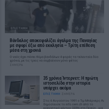
ΕΠΙΣΤΉΜΗ
Βάνδαλος αποκεφαλίζει άγαλμα της Παναγίας
με σφυρί έξω από εκκλησία – Τρίτη επίθεση
μέσα στη χρονιά
Ο ναός έχει πέσει θύμα βανδάλων 4 φορές τα τελευταία δύο
χρόνια, με τις τρεις να συμβαίνουν μόνο φέτος
ΣΉΜΕΡΑ
35 χρόνια Ίντερνετ: Η πρώτη
ιστοσελίδα στην ιστορία
υπάρχει ακόμα
ΕΠΙΣΤΉΜΗ
ΣΉΜΕΡΑ
Στις 6 Αυγούστου 1991 ο Τιμ Μπέρνερς Λι
δημοσίευσε το info.cern.ch από το
ερευνητικό κέντρο CERN στη Γενεύη - μια