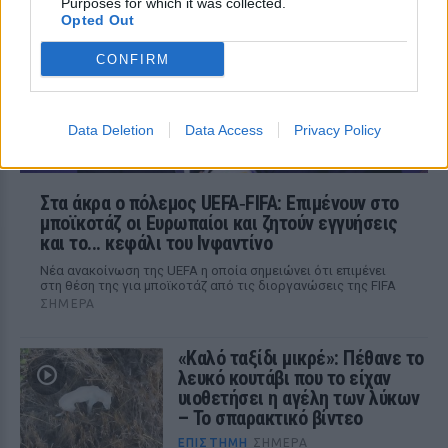
Purposes for which it was collected.
Κοινοβούλιο
Opted Out
CONFIRM
Data Deletion
Data Access
Privacy Policy
ΕΠΙΣΤΉΜΗ
Στα άκρα ο πόλεμος UEFA‑FIFA: Επιμένουν στο
μποϊκοτάζ οι Ευρωπαίοι και ζητούν εγγυήσεις
και το... κεφάλι του Ινφαντίνο
Νέα ανακοίνωση της UEFA η οποία σημειώνει ότι επιμένει
στη θέση της για μποϊκοτάζ από τις διοργανώσεις της FIFA
ΣΉΜΕΡΑ
«Καλό ταξίδι μικρέ»: Πέθανε το
λευκό κουτάβι που το είχαν
υιοθετήσει η αγέλη των λύκων
– Το σπαρακτικό βίντεο
ΕΠΙΣΤΉΜΗ
ΣΉΜΕΡΑ