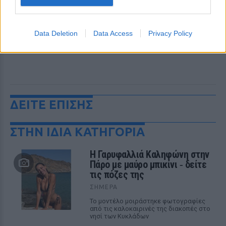
Data Deletion
Data Access
Privacy Policy
ΔΕΙΤΕ ΕΠΙΣΗΣ
ΣΤΗΝ ΙΔΙΑ ΚΑΤΗΓΟΡΙΑ
Η Γαρυφαλλιά Καληφώνη στην
Πάρο με μαύρο μπικίνι ‑ δείτε
τις πόζες της
ΣΉΜΕΡΑ
Το μοντέλο μοιράστηκε φωτογραφίες
από τις καλοκαιρινές της διακοπές στο
νησί των Κυκλάδων