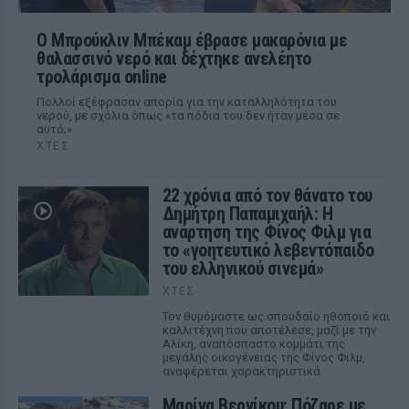
Ο Μπρούκλιν Μπέκαμ έβρασε μακαρόνια με
θαλασσινό νερό και δέχτηκε ανελέητο
τρολάρισμα online
Πολλοί εξέφρασαν απορία για την καταλληλότητα του
νερού, με σχόλια όπως «τα πόδια του δεν ήταν μέσα σε
αυτό;»
ΧΤΕΣ
22 χρόνια από τον θάνατο του
Δημήτρη Παπαμιχαήλ: Η
ανάρτηση της Φίνος Φιλμ για
το «γοητευτικό λεβεντόπαιδο
του ελληνικού σινεμά»
ΧΤΕΣ
Τον θυμόμαστε ως σπουδαίο ηθοποιό και
καλλιτέχνη που αποτέλεσε, μαζί με την
Αλίκη, αναπόσπαστο κομμάτι της
μεγάλης οικογένειας της Φίνος Φιλμ,
αναφέρεται χαρακτηριστικά
Μαρίνα Βερνίκου: Πόζαρε με