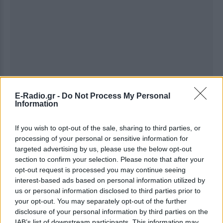
E-Radio.gr -
Do Not Process My Personal
Information
If you wish to opt-out of the sale, sharing to third parties, or
processing of your personal or sensitive information for
targeted advertising by us, please use the below opt-out
section to confirm your selection. Please note that after your
opt-out request is processed you may continue seeing
interest-based ads based on personal information utilized by
us or personal information disclosed to third parties prior to
your opt-out. You may separately opt-out of the further
Ακολουθήστε το E-Radio.gr στο
Google News
disclosure of your personal information by third parties on the
και μάθετε πρώτοι
τα πιο hot νέα
.
IAB’s list of downstream participants. This information may