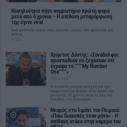
Νοσηλεύτρια πήγε κομμωτήριο πρώτη φορά
μετά από 4 χρόνια – Η απίθανη μεταμόρφωσή
της έγινε viral
Ενώ φρόντιζε όλους τους άλλους... κανείς δεν φρόντισε για
εκείνη
ΧΤΕΣ
Χρήστος Δάντης: «Συνάδελφοι
προσπαθούν να ξεχάσουν ότι
έγραψα το """"My Number
One""""»
ΠΡΟΧΤΈΣ
Ο συνθέτης μίλησε ανοιχτά για την
αχαριστία που βιώνει στον χώρο της
μουσικής, 22 χρόνια μετά τη νίκη της
Ελλάδας στη Eurovision.
Νεαρός στο λιμάνι του Πειραιά:
«Πάω διακοπές έναν μήνα» ‑ Η
απίθανη ατάκα στην κάμερα του
MEGA