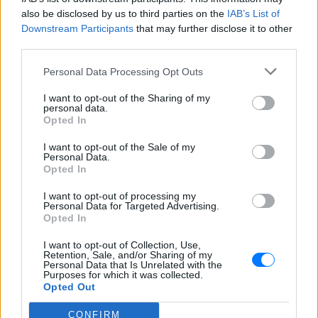
also be disclosed by us to third parties on the
IAB’s List of
Διαβάστε περισσότερα θέματα για
Μόδα
,
Downstream Participants
that may further disclose it to other
Ομορφιά
,
Σχέσεις
και φυσικά
Celebrities
στο νέο
third parties.
Pink.gr
!
Personal Data Processing Opt Outs
Ακολουθήστε το E-Radio.gr και στο Instagram
I want to opt-out of the Sharing of my
personal data.
Opted In
ΔΙΑΦΗΜΙΣΗ
I want to opt-out of the Sale of my
Personal Data.
Opted In
I want to opt-out of processing my
Personal Data for Targeted Advertising.
Opted In
I want to opt-out of Collection, Use,
Retention, Sale, and/or Sharing of my
Personal Data that Is Unrelated with the
Purposes for which it was collected.
Opted Out
CONFIRM