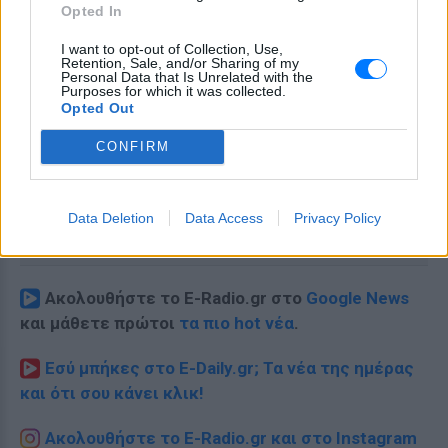
Opted In
I want to opt-out of Collection, Use,
Retention, Sale, and/or Sharing of my
Personal Data that Is Unrelated with the
Purposes for which it was collected.
Opted Out
CONFIRM
Data Deletion
Data Access
Privacy Policy
Ακολουθήστε το E-Radio.gr στο
Google News
και μάθετε πρώτοι
τα πιο hot νέα
.
Εσύ μπήκες στο E-Daily.gr; Τα νέα της ημέρας
και ότι σου κάνει κλικ!
Ακολουθήστε το E-Radio.gr και στο Instagram