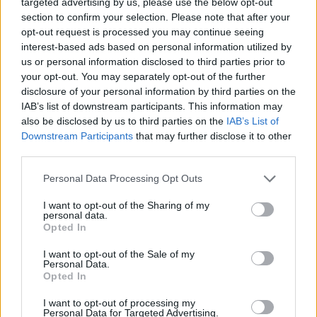
targeted advertising by us, please use the below opt-out
section to confirm your selection. Please note that after your
opt-out request is processed you may continue seeing
interest-based ads based on personal information utilized by
Μπανάνες έργα τέχνης; Ναι, αν τα έχει επιμεληθεί ο
us or personal information disclosed to third parties prior to
Εnd Cape!
your opt-out. You may separately opt-out of the further
disclosure of your personal information by third parties on the
IAB’s list of downstream participants. This information may
also be disclosed by us to third parties on the
IAB’s List of
Ποιος μπορεί επίσης να ξεχάσει την καλλιτέχνιδα
Downstream Participants
that may further disclose it to other
που
γέννησε, κατά κάποιον τρόπο, τους πίνακές της
!
third parties.
Personal Data Processing Opt Outs
I want to opt-out of the Sharing of my
ΔΙΑΦΗΜΙΣΗ
personal data.
Opted In
I want to opt-out of the Sale of my
Personal Data.
Opted In
I want to opt-out of processing my
Personal Data for Targeted Advertising.