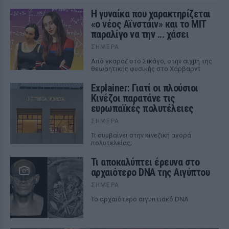
Η γυναίκα που χαρακτηρίζεται
«ο νέος Αϊνστάιν» και το MIT
παραλίγο να την ... χάσει
ΣΉΜΕΡΑ
Από γκαράζ στο Σικάγο, στην αιχμή της
θεωρητικής φυσικής στο Χάρβαρντ
Explainer: Γιατί οι πλούσιοι
Κινέζοι παρατάνε τις
ευρωπαϊκές πολυτέλειες
ΣΉΜΕΡΑ
Τι συμβαίνει στην κινεζική αγορά
πολυτελείας;
Τι αποκαλύπτει έρευνα στο
αρχαιότερο DNA της Αιγύπτου
ΣΉΜΕΡΑ
Το αρχαιότερο αιγυπτιακό DNA