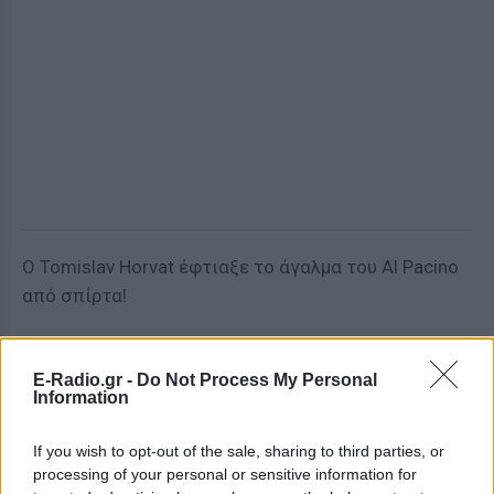
O Tomislav Horvat έφτιαξε το άγαλμα του Al Pacino
από σπίρτα!
E-Radio.gr -
Do Not Process My Personal
Grown Furniture: Η τέχνη του να δημιουργείς έπιπλα
Information
και έργα τέχνης με δέντρα! Ο Axel Erlandson ήταν ο
πρώτος που το ξεκίνησε, και συνέχισε ο John
If you wish to opt-out of the sale, sharing to third parties, or
processing of your personal or sensitive information for
Krubsack και άλλοι.