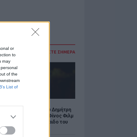
sonal or
ΔΙΑΒΑΣΤΕ ΣΗΜΕΡΑ
ection to
ou may
 personal
out of the
 downstream
B’s List of
LE
νια από τον θάνατο του Δημήτρη
χαήλ: Η ανάρτηση της Φίνος Φιλμ
 «γοητευτικό λεβεντόπαιδο του
κού σινεμά»