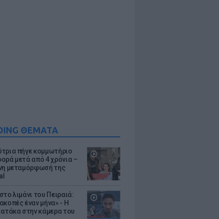
DING ΘΕΜΑΤΑ
τρια πήγε κομμωτήριο
ορά μετά από 4 χρόνια –
νη μεταμόρφωσή της
al
στο λιμάνι του Πειραιά:
ακοπές έναν μήνα» - Η
 ατάκα στην κάμερα του