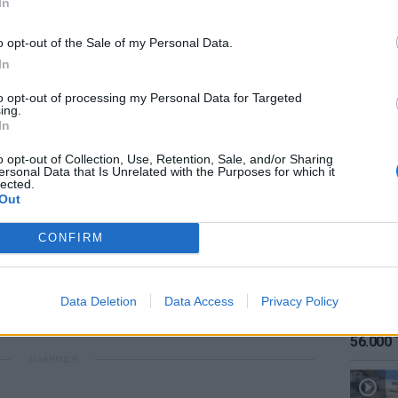
In
o opt-out of the Sale of my Personal Data.
In
to opt-out of processing my Personal Data for Targeted
ing.
ara Ferragni ✨ (@chiaraferragni)
ΕΙΔΗΣΕΙ
In
Καιρός:
σήμερα
o opt-out of Collection, Use, Retention, Sale, and/or Sharing
 influencer
ersonal Data that Is Unrelated with the Purposes for which it
lected.
Out
άτικο γλυκό των Ιταλών έπεσε στα χέρια της
ά. Τι μπορεί να πάει τόσο λάθος; Λάθος ήταν
CONFIRM
ι να δείξει την αγάπη της για τον
ίναι ανύπαρκτη. Βέβαια, σε όλα αυτή την
am μάλλον ότι η λέξη παραπλάνηση θα πρέπει
Data Deletion
Data Access
Privacy Policy
ΕΙΔΗΣΕΙ
Αύγουσ
νοώ μόνο χρηματικά.
56.000 
ΔΙΑΦΗΜΙΣΗ