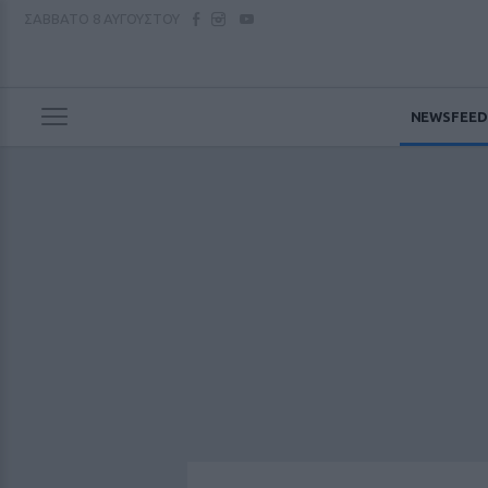
ΣΑΒΒΑΤΟ
8 ΑΥΓΟΥΣΤΟΥ
NEWSFEED