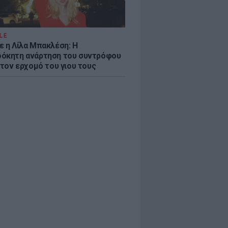
LE
ε η Λίλα Μπακλέση: Η
όκητη ανάρτηση του συντρόφου
 τον ερχομό του γιου τους