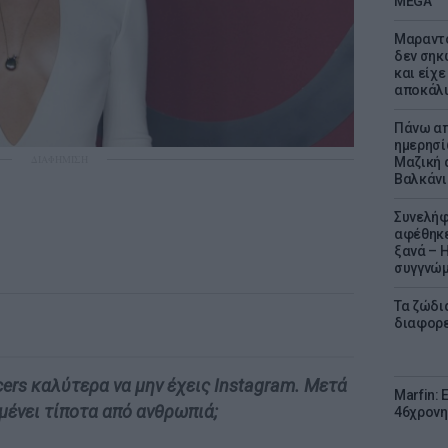
MEGA
Μαραντό
δεν σηκ
και είχε
αποκάλυ
Πάνω απ
ημερησί
ΔΙΑΦΗΜΙΣΗ
Μαζική 
Βαλκάνι
Συνελήφ
αφέθηκε
ξανά – 
συγγνώ
Τα ζώδια
διαφορ
cers καλύτερα να μην έχεις Instagram. Μετά
Marfin: 
μένει τίποτα από ανθρωπιά;
46χρονη