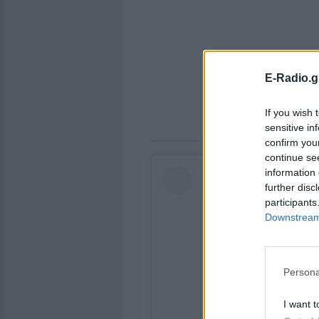
E-Radio.g
If you wish 
sensitive in
confirm you
continue se
information 
further disc
participants
Downstream 
Persona
I want t