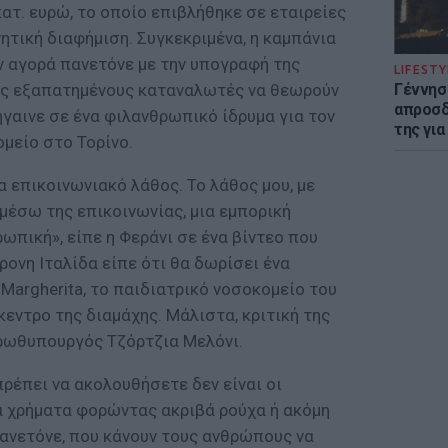
ατ. ευρώ, το οποίο επιβλήθηκε σε εταιρείες
ητική διαφήμιση. Συγκεκριμένα, η καμπάνια
 αγορά πανετόνε με την υπογραφή της
LIFESTY
Γέννησ
ους εξαπατημένους καταναλωτές να θεωρούν
απροσδ
γαινε σε ένα φιλανθρωπικό ίδρυμα για τον
της για
μείο στο Τορίνο.
α επικοινωνιακό λάθος. Το λάθος μου, με
 μέσω της επικοινωνίας, μια εμπορική
ωπική», είπε η Φεράνι σε ένα βίντεο που
ρονη Ιταλίδα είπε ότι θα δωρίσει ένα
Margherita, το παιδιατρικό νοσοκομείο του
κεντρο της διαμάχης. Μάλιστα, κριτική της
πρωθυπουργός Τζόρτζια Μελόνι.
ρέπει να ακολουθήσετε δεν είναι οι
λά χρήματα φορώντας ακριβά ρούχα ή ακόμη
νετόνε, που κάνουν τους ανθρώπους να