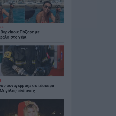
LE
 Βερνίκου: Πόζαρε με
φαλο στο χέρι
Σ
νος συναγερμός» σε τέσσερα
- Μεγάλος κίνδυνος