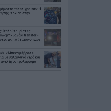
χόμαστε τελεσίγραφα»: Η
η της Ιταλίας στην
: Ιταλοί τουρίστες
κλαμπ» βανάκι transfer -
σεις για το ξέφρενο πάρτι
κλιν Μπέκαμ έβρασε
ια με θαλασσινό νερό και
 ανελέητο τρολάρισμα