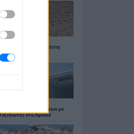
Σ
 Πού θα «χτυπήσει» η ζέστη
Σ
τος: Ρεκόρ Αναχωρήσεων με
Ταξιδιώτες στα Λιμάνια