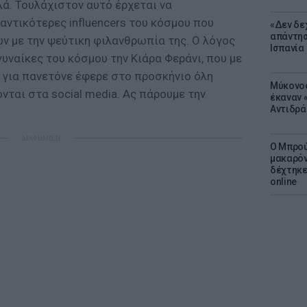
λά. Τουλάχιστον αυτό έρχεται να
αντικότερες influencers του κόσμου που
«Δεν δε
απάντησ
 με την ψεύτικη φιλανθρωπία της. Ο λόγος
Ισπανία
γυναίκες του κόσμου την Κιάρα Φεράνι, που με
 για πανετόνε έφερε στο προσκήνιο όλη
Μύκονος
νται στα social media. Ας πάρουμε την
έκαναν «
Αντιδρά
ΔΙΑΦΗΜΙΣΗ
Ο Μπρού
μακαρόν
δέχτηκε
online