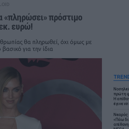
LOID
θα «πληρώσει» πρόστιμο 
εκ. ευρώ!
θρωπίας θα πληρωθεί, όχι όμως με
 βασικό για την ίδια
TREN
Νοσηλεύ
πρώτη φ
Η απίθα
έγινε vir
Νεαρός 
«Πάω δι
απίθανη