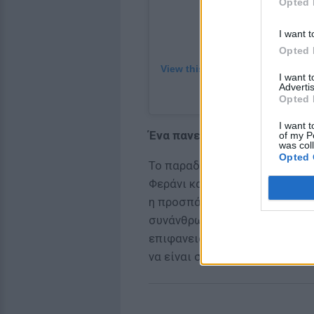
Opted 
I want t
Opted 
View this post on Instagram
I want 
Advertis
A post shared by Chi
Opted 
I want t
Ένα πανετόνε στα χέρια μιας
of my P
was col
Opted 
Το παραδοσιακό χριστουγεννι
Φεράνι και μέχρι εδώ όλα καλ
η προσπάθεια της Κιάρα Φεράν
συνάνθρωπο, η οποία τελικά ε
επιφανειακότητα του Instagr
να είναι συνώνυμη και δεν εν