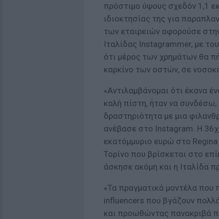
πρόστιμο ύψους σχεδόν 1,1 εκ
ιδιοκτησίας της για παραπλαν
των εταιρειών αφορούσε στην
Ιταλίδας Instagrammer, με τ
ότι μέρος των χρημάτων θα πή
καρκίνο των οστών, σε νοσοκο
«Αντιλαμβάνομαι ότι έκανα έν
καλή πίστη, ήταν να συνδέσω,
δραστηριότητα με μια φιλανθρ
ανέβασε στο Instagram. Η 36χ
εκατόμμυριο ευρώ στο Regina 
Τορίνο που βρίσκεται στο επί
άσκησε ακόμη και η Ιταλίδα 
«Τα πραγματικά μοντέλα που π
influencers που βγάζουν πολ
και προωθώντας πανακριβά πα