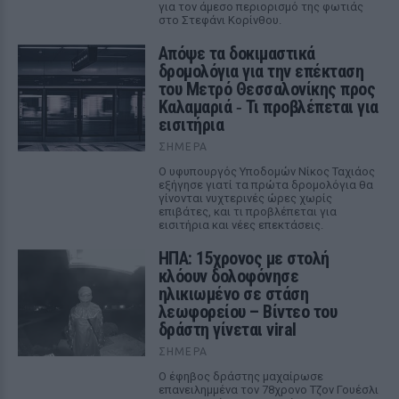
για τον άμεσο περιορισμό της φωτιάς
στο Στεφάνι Κορίνθου.
Απόψε τα δοκιμαστικά
δρομολόγια για την επέκταση
του Μετρό Θεσσαλονίκης προς
Καλαμαριά ‑ Τι προβλέπεται για
εισιτήρια
ΣΉΜΕΡΑ
Ο υφυπουργός Υποδομών Νίκος Ταχιάος
εξήγησε γιατί τα πρώτα δρομολόγια θα
γίνονται νυχτερινές ώρες χωρίς
επιβάτες, και τι προβλέπεται για
εισιτήρια και νέες επεκτάσεις.
ΗΠΑ: 15χρονος με στολή
κλόουν δολοφόνησε
ηλικιωμένο σε στάση
λεωφορείου – Βίντεο του
δράστη γίνεται viral
ΣΉΜΕΡΑ
Ο έφηβος δράστης μαχαίρωσε
επανειλημμένα τον 78χρονο Τζον Γουέσλι