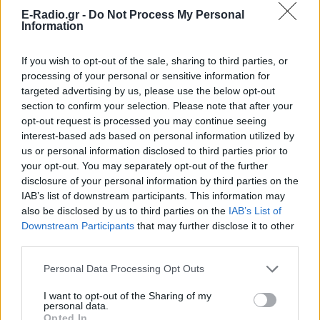
συμπεριφορά της λίγο μετά τη μοιραία
E-Radio.gr -
Do Not Process My Personal
σύγκρουση
Information
Τροχαίο στις Σέρρες: «Έχασα τη
γυναίκα και το παιδί μου, τα
If you wish to opt-out of the sale, sharing to third parties, or
έχασα όλα» ‑ Ο πόνος του
processing of your personal or sensitive information for
πατέρα
targeted advertising by us, please use the below opt-out
ΣΉΜΕΡΑ
section to confirm your selection. Please note that after your
opt-out request is processed you may continue seeing
Μητέρα 43 ετών και ο 21χρονος γιος της
σκοτώθηκαν σε μετωπική σύγκρουση με
interest-based ads based on personal information utilized by
φορτηγό στην επαρχιακή οδό Αμφίπολης
us or personal information disclosed to third parties prior to
– Δράμας, κοντά στην Παλαιοκώμη.
your opt-out. You may separately opt-out of the further
Καταδίωξη στο κέντρο της
disclosure of your personal information by third parties on the
Θεσσαλονίκης: Έσπασαν το
IAB’s list of downstream participants. This information may
τζάμι του οδηγού – «Μην κάνεις
also be disclosed by us to third parties on the
IAB’s List of
μ@@@», του φώναζαν
Downstream Participants
that may further disclose it to other
third parties.
ΣΉΜΕΡΑ
Εξαιτίας των υψηλών ταχυτήτων το
Personal Data Processing Opt Outs
λευκό όχημα έχασε τον έλεγχο και
καρφώθηκε πάνω σε κολονάκια.
I want to opt-out of the Sharing of my
personal data.
Opted In