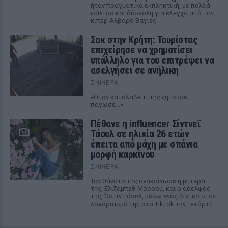
ήταν πραγματικά εκπληκτική, με πολλά
φάλτσα και δύσκολη για έλεγχο από τον
κίπερ Αλβαρο Βαγιές
Σοκ στην Κρήτη: Τουρίστας
επιχείρησε να χρηματίσει
υπάλληλο για του επιτρέψει να
ασελγήσει σε ανήλικη
ΣΉΜΕΡΑ
«Όταν κατάλαβε τι της ζητούσε,
πάγωσε...»
Πέθανε η influencer Σίντνεϊ
Τάουλ σε ηλικία 26 ετών
έπειτα από μάχη με σπάνια
μορφή καρκίνου
ΣΉΜΕΡΑ
Τον θάνατο της ανακοίνωσε η μητέρα
της, Ελίζαμπεθ Μόροου, και ο αδελφός
της, Όστιν Τάουλ, μέσω ενός βίντεο στον
λογαριασμό της στο TikTok την Τετάρτη