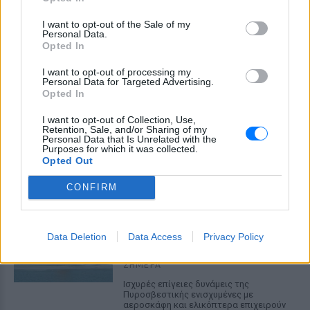
I want to opt-out of the Sale of my
Personal Data.
Opted In
I want to opt-out of processing my
Αρχεία UFO: Αθόρυβα τριγωνικά σκάφη 152
Personal Data for Targeted Advertising.
μέτρων και μεταλλική σφαίρα με ανθρώπινο
Opted In
σώμα στα νέα αποχαρακτηρισμένα έγγραφα
I want to opt-out of Collection, Use,
Η κυβέρνηση Τραμπ δημοσίευσε την 5η παρτίδα
Retention, Sale, and/or Sharing of my
αποχαρακτηρισμένων αρχείων με αναφορές στρατιωτικών
Personal Data that Is Unrelated with the
πιλότων, μαρτύρων και αναλύσεων του FBI για ανεξήγητα
Purposes for which it was collected.
εναέρια φαινόμενα σε ΗΠΑ, Βραζιλία και Αφγανιστάν.
Opted Out
ΣΉΜΕΡΑ
CONFIRM
Φωτιά στην Κόρινθο:
Συναγερμός στο Στεφάνι ‑
Εναέρια μέσα και μήνυμα
Data Deletion
Data Access
Privacy Policy
εκκένωσης από το 112
ΣΉΜΕΡΑ
Ισχυρές επίγειες δυνάμεις της
Πυροσβεστικής ενισχυμένες με
αεροσκάφη και ελικόπτερα επιχειρούν