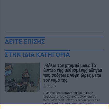
ΔΕΙΤΕ ΕΠΙΣΗΣ
ΣΤΗΝ ΙΔΙΑ ΚΑΤΗΓΟΡΙΑ
«Θέλω τον μπαμπά μου»: Το
βίντεο της μεθυσμένης οδηγού
που σκότωσε νύφη ώρες μετά
τον γάμο της
ΣΉΜΕΡΑ
Η Jamie Lee Komoroski, με αλκοόλ
τριπλάσιο του νόμιμου ορίου, έπεσε
πάνω στο golf cart των νεόνυμφων στο
Folly Beach - τώρα νέο υλικό από το
αστυνομικό τμήμα αποκαλύπτει τη