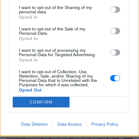
τη χώρα της Ευρώπης, το γuμνό
I want to opt-out of the Sharing of my
δεν θεωρείται πρόκληση
personal data.
Opted In
ΠΡΙΝ 9 ΏΡΕΣ
Είναι τρόπος ζωής!
I want to opt-out of the Sale of my
Personal Data.
Opted In
Έβαλαν όλους τους
εργαζόμενους στον ίδιο χώρο
I want to opt-out of processing my
και συνέβη κάτι που κανείς δεν
Personal Data for Targeted Advertising.
περίμενε
Opted In
ΠΡΙΝ 9 ΏΡΕΣ
I want to opt-out of Collection, Use,
Τι συνέβη όταν οι εργαζόμενοι
Retention, Sale, and/or Sharing of my
αναγκάστηκαν να δουλεύουν όλοι μαζί
Personal Data that Is Unrelated with the
Purposes for which it was collected.
στα λεγόμενα open offices
Opted Out
Το μυστικό των βασιλικών
γάμων κρύβεται σε ένα ορυχείο
CONFIRM
της Ουαλίας
ΠΡΙΝ 9 ΏΡΕΣ
Data Deletion
Data Access
Privacy Policy
Βρίσκεται στις βέρες της βρετανικής
βασιλικής οικογένειας