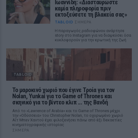
Ιωαννίδη: «Διασταυρώστε
καμία πληροφορία πριν
εκτοξεύσετε τη βλακεία σας»
TABLOID
ΣΉΜΕΡΑ
Η παραγωγός ραδιοφώνου ανάρτησε
story στο Instagram για να διαψεύσει όσα
κυκλοφορούν για την ερωτική της ζωή
TABLOID
Το μαροκινό χωριό που έγινε Τροία για τον
Nolan, Yunkai για το Game of Thrones και
σκηνικό για το βίντεο κλιπ ... της Βανδή
Από το «Lawrence of Arabia» και το Game of Thrones μέχρι
την «Οδύσσεια» του Christopher Nolan, το οχυρωμένο χωριό
Αΐτ Μπεν Χαντού έχει φιλοξενήσει πάνω από έξι δεκαετίες
κινηματογραφικής ιστορίας
ΣΉΜΕΡΑ