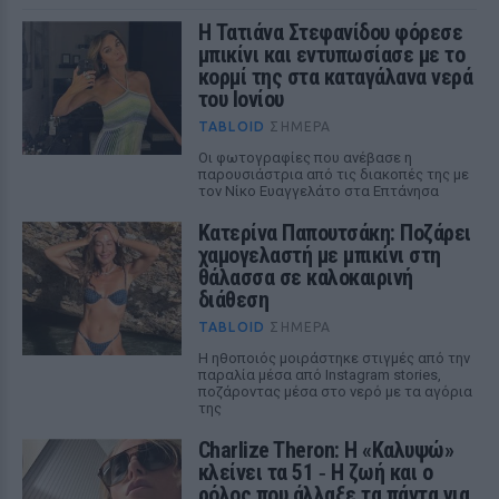
Η Τατιάνα Στεφανίδου φόρεσε
μπικίνι και εντυπωσίασε με το
κορμί της στα καταγάλανα νερά
του Ιονίου
TABLOID
ΣΉΜΕΡΑ
Οι φωτογραφίες που ανέβασε η
παρουσιάστρια από τις διακοπές της με
τον Νίκο Ευαγγελάτο στα Επτάνησα
Κατερίνα Παπουτσάκη: Ποζάρει
χαμογελαστή με μπικίνι στη
θάλασσα σε καλοκαιρινή
διάθεση
TABLOID
ΣΉΜΕΡΑ
Η ηθοποιός μοιράστηκε στιγμές από την
παραλία μέσα από Instagram stories,
ποζάροντας μέσα στο νερό με τα αγόρια
της
Charlize Theron: Η «Καλυψώ»
κλείνει τα 51 ‑ H ζωή και ο
ρόλος που άλλαξε τα πάντα για