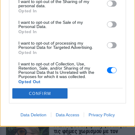
I want to opt-out of the Sharing of my
personal data.
Χρήστος Δάντης: «Συνάδελφοι
Opted In
προσπαθούν να ξεχάσουν ότι
έγραψα το """"My Number
I want to opt-out of the Sale of my
One""""»
Personal Data.
Opted In
TABLOID
ΣΉΜΕΡΑ
Ο συνθέτης μίλησε ανοιχτά για την
I want to opt-out of processing my
αχαριστία που βιώνει στον χώρο της
Personal Data for Targeted Advertising.
μουσικής, 22 χρόνια μετά τη νίκη της
Opted In
Ελλάδας στη Eurovision.
I want to opt-out of Collection, Use,
Νεαρός στο λιμάνι του Πειραιά:
Retention, Sale, and/or Sharing of my
«Πάω διακοπές έναν μήνα» ‑ Η
Personal Data that Is Unrelated with the
Purposes for which it was collected.
απίθανη ατάκα στην κάμερα του
Opted Out
MEGA
TABLOID
ΣΉΜΕΡΑ
CONFIRM
Η κάμερα της εκπομπής «Κοινωνία Ώρα
MEGA» κατέγραψε τη διασκεδαστική
στιγμή από το λιμάνι του Πειραιά, την
Παρασκευή 7 Αυγούστου.
Data Deletion
Data Access
Privacy Policy
Η Ελένη Βουλγαράκη ξεσπά για
τις φήμες χωρισμού με τον