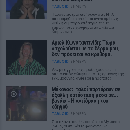
TABLOID
ΣΉΜΕΡΑ
Παρουσιάστρια ειδήσεων στις ΗΠΑ
αποκοιμήθηκε on air και έγινε αμέσως
viral - η συμπαρουσιάστριά της τη
χαρακτήρισε χιουμοριστικά «Ωραία
Κοιμωμένη».
Αριελ Κωνσταντινίδη: Τώρα
ασχολούνται με το δέρμα μου,
δεν πρόκειται να κρύβομαι
TABLOID
ΣΉΜΕΡΑ
Δεν με αγγίζει, έχω ροδόχρου ακμή, η
οποία επιδεινώθηκε από τις ορμόνες της
εγκυμοσύνης, ανέφερε η ηθοποιός
Μύκονος: Ιταλοί παρτάρουν σε
έξαλλη κατάσταση μέσα σε...
βανάκι ‑ Η αντίδραση του
οδηγού
TABLOID
ΣΉΜΕΡΑ
Στα πλάνα που δημοσιεύει το Mykonos
live TV, οι επιβάτες φαίνονται να