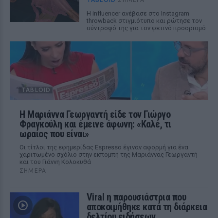
Η influencer ανέβασε στο Instagram
throwback στιγμιότυπο και ρώτησε τον
σύντροφό της για τον φετινό προορισμό
TABLOID
Η Μαριάννα Γεωργαντή είδε τον Γιώργο
Φραγκούλη και έμεινε άφωνη: «Καλέ, τι
ωραίος που είναι»
Οι τίτλοι της εφημερίδας Espresso έγιναν αφορμή για ένα
χαριτωμένο σχόλιο στην εκπομπή της Μαριάννας Γεωργαντή
και του Γιάννη Κολοκυθά
ΣΉΜΕΡΑ
Viral η παρουσιάστρια που
αποκοιμήθηκε κατά τη διάρκεια
δελτίου ειδήσεων