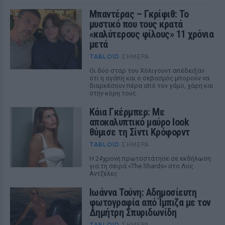
Μπαντέρας – Γκρίφιθ: Το
μυστικό που τους κρατά
«καλύτερους φίλους» 11 χρόνια
μετά
TABLOID
ΣΉΜΕΡΑ
Οι δύο σταρ του Χόλιγουντ απέδειξαν
ότι η αγάπη και ο σεβασμός μπορούν να
διαρκέσουν πέρα από τον γάμο, χάρη και
στην κόρη τους.
Κάια Γκέρμπερ: Με
αποκαλυπτικό μαύρο look
θύμισε τη Σίντι Κρόφορντ
TABLOID
ΣΉΜΕΡΑ
Η 24χρονη πρωτοστάτησε σε εκδήλωση
για τη σειρά «The Shards» στο Λος
Αντζελες
Ιωάννα Τούνη: Αδημοσίευτη
φωτογραφία από Ίμπιζα με τον
Δημήτρη Σπυριδωνίδη
TABLOID
ΣΉΜΕΡΑ