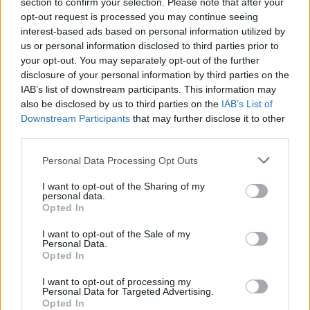
section to confirm your selection. Please note that after your
ΣΉΜΕΡΑ
opt-out request is processed you may continue seeing
Ταξιδιωτική προειδοποίηση εξέδωσε το
interest-based ads based on personal information utilized by
ισραηλινό υπουργείο Εξωτερικών ενόψει
us or personal information disclosed to third parties prior to
της «ημέρας οργής» φιλοπαλαιστινιακών
οργανώσεων σε 36 σημεία της χώρας.
your opt-out. You may separately opt-out of the further
disclosure of your personal information by third parties on the
Επιτρέπεται να προσπεράσεις
IAB’s list of downstream participants. This information may
περιπολικό; Τι λέει ο ΚΟΚ που
also be disclosed by us to third parties on the
IAB’s List of
οι περισσότεροι αγνοούν
Downstream Participants
that may further disclose it to other
ΣΉΜΕΡΑ
third parties.
Ο Κώδικας Οδικής Κυκλοφορίας δεν
απαγορεύει την προσπέραση οχήματος
Personal Data Processing Opt Outs
της αστυνομίας, αλλά ισχύουν
συγκεκριμένοι κανόνες που κάθε οδηγός
I want to opt-out of the Sharing of my
πρέπει να γνωρίζει.
personal data.
Opted In
Επίθεση στον Ερυθρό Σταυρό:
Ασθενής χτύπησε νοσηλεύτρια
I want to opt-out of the Sale of my
σε πόρτες ‑ Τι καταγγέλλει η
Personal Data.
ΠΟΕΔΗΝ για τους φύλακες
Opted In
ΣΉΜΕΡΑ
I want to opt-out of processing my
Personal Data for Targeted Advertising.
Το περιστατικό βίας στα Επείγοντα
Opted In
σημειώθηκε τα ξημερώματα του