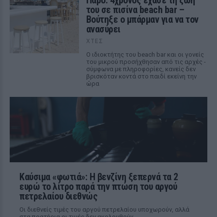
Πάρο: 4χρονος έχασε τη ζωή
του σε πισίνα beach bar –
Βούτηξε ο μπάρμαν για να τον
ανασύρει
ΧΤΕΣ
Ο ιδιοκτήτης του beach bar και οι γονείς
του μικρού προσήχθησαν από τις αρχές -
σύμφωνα με πληροφορίες, κανείς δεν
βρισκόταν κοντά στο παιδί εκείνη την
ώρα
Καύσιμα «φωτιά»: Η βενζίνη ξεπερνά τα 2
ευρώ το λίτρο παρά την πτώση του αργού
πετρελαίου διεθνώς
Οι διεθνείς τιμές του αργού πετρελαίου υποχωρούν, αλλά
στα πρατήρια οι τιμές δεν ακολουθούν