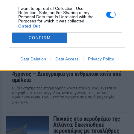
Σαββάτου - ο πρόεδρος της ΠΟΕΔΗΝ
Μιχάλης Γιαννάκος ζητά ουσιαστικά
I want to opt-out of Collection, Use,
μέτρα προστασίας για το νοσηλευτικό
Retention, Sale, and/or Sharing of my
προσωπικό
Personal Data that Is Unrelated with the
Purposes for which it was collected.
Opted Out
CONFIRM
Data Deletion
Data Access
Privacy Policy
Πάρος: Κλειστό το beach bar όπου πνίγηκε ο
4χρονος – Δικογραφία για ανθρωποκτονία από
αμέλεια
Ο ιδιοκτήτης της επιχείρησης κρατείται και αναμένεται να
οδηγηθεί στον εισαγγελέα, ενώ οι γονείς του παιδιού
αφέθηκαν ελεύθεροι μετά τη σχηματισθείσα δικογραφία.
ΣΉΜΕΡΑ
Πανικός στο αεροδρόμιο της
Ατλάντα: Εκκενώθηκε
αεροσκάφος με τσουλήθρες