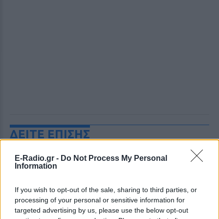
ΔΕΙΤΕ ΕΠΙΣΗΣ
ΣΤΗΝ ΙΔΙΑ ΚΑΤΗΓΟΡΙΑ
E-Radio.gr -
Do Not Process My Personal
Information
Ισραηλινό ΥΠΕΞ προς τουρίστες
If you wish to opt-out of the sale, sharing to third parties, or
στην Ελλάδα: «Κρύψτε ότι
processing of your personal or sensitive information for
είστε Ισραηλινοί» λόγω
διαδηλώσεων
targeted advertising by us, please use the below opt-out