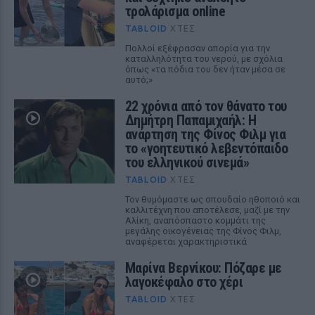
τρολάρισμα online
TABLOID
ΧΤΕΣ
Πολλοί εξέφρασαν απορία για την
καταλληλότητα του νερού, με σχόλια
όπως «τα πόδια του δεν ήταν μέσα σε
αυτό;»
22 χρόνια από τον θάνατο του
Δημήτρη Παπαμιχαήλ: Η
ανάρτηση της Φίνος Φιλμ για
το «γοητευτικό λεβεντόπαιδο
του ελληνικού σινεμά»
TABLOID
ΧΤΕΣ
Τον θυμόμαστε ως σπουδαίο ηθοποιό και
καλλιτέχνη που αποτέλεσε, μαζί με την
Αλίκη, αναπόσπαστο κομμάτι της
μεγάλης οικογένειας της Φίνος Φιλμ,
αναφέρεται χαρακτηριστικά
Μαρίνα Βερνίκου: Πόζαρε με
λαγοκέφαλο στο χέρι
TABLOID
ΧΤΕΣ