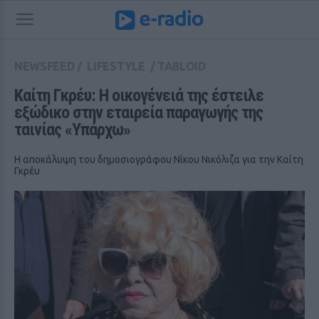
NEWSFEED
/
LIFESTYLE
/
TABLOID
Καίτη Γκρέυ: Η οικογένειά της έστειλε 
εξώδικο στην εταιρεία παραγωγής της 
ταινίας «Υπάρχω»
Η αποκάλυψη του δημοσιογράφου Νίκου Νικόλιζα για την Καίτη
Γκρέυ