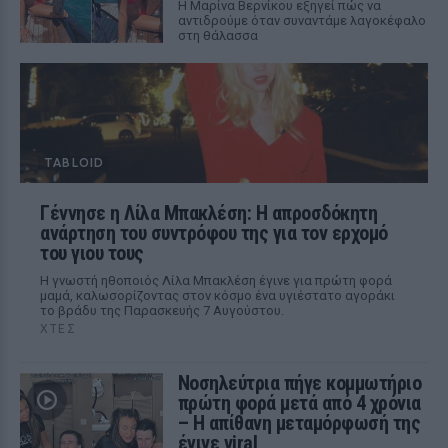
Η Μαρίνα Βερνίκου εξηγεί πώς να
αντιδρούμε όταν συναντάμε λαγοκέφαλο
στη θάλασσα
TABLOID
Γέννησε η Λίλα Μπακλέση: Η απροσδόκητη
ανάρτηση του συντρόφου της για τον ερχομό
του γιου τους
Η γνωστή ηθοποιός Λίλα Μπακλέση έγινε για πρώτη φορά
μαμά, καλωσορίζοντας στον κόσμο ένα υγιέστατο αγοράκι
το βράδυ της Παρασκευής 7 Αυγούστου.
ΧΤΕΣ
Νοσηλεύτρια πήγε κομμωτήριο
πρώτη φορά μετά από 4 χρόνια
– Η απίθανη μεταμόρφωσή της
έγινε viral