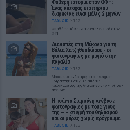
Φοβερή ιστορία στον ΟΦΗ:
Ένας κάτοχος εισιτηρίου
διαρκείας είναι μόλις 2 μηνών
TABLOID
ΧΤΕΣ
Οπαδός από κούνια κυριολεκτικά στον
ΟΦΗ
Διακοπές στη Μύκονο για τη
Βάλια Χατζηθεοδώρου ‑ οι
φωτογραφίες με μαγιό στην
παραλία
TABLOID
ΧΤΕΣ
Μέσα από ανάρτηση στο Instagram
μοιράστηκε στιγμές από τις
καλοκαιρινές της διακοπές στο νησί των
ανέμων
H Ιωάννα Σιαμπάνη ανέβασε
φωτογραφίες με τους γιους
της – Η στιγμή του θηλασμού
και οι μέρες χωρίς πρόγραμμα
TABLOID
ΧΤΕΣ