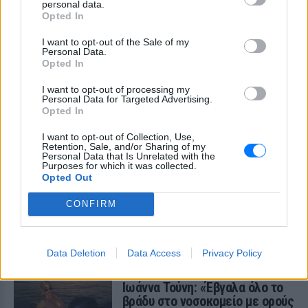
personal data.
Opted In
ΣΤΗΝ ΙΔΙΑ ΚΑΤΗΓΟΡΙΑ
I want to opt-out of the Sale of my
Personal Data.
Βάλια Χατζηθεοδώρου: Μπικίνι
Opted In
και βραδινές έξοδοι στη
Μύκονο – Οι φωτογραφίες της
I want to opt-out of processing my
Personal Data for Targeted Advertising.
TABLOID
ΣΉΜΕΡΑ
Opted In
Η παρουσιάστρια μοιράστηκε στο
Instagram σειρά στιγμιότυπων από τις
I want to opt-out of Collection, Use,
καλοκαιρινές της διακοπές στο «νησί
Retention, Sale, and/or Sharing of my
των ανέμων».
Personal Data that Is Unrelated with the
Purposes for which it was collected.
Η Γαρυφαλλιά Καληφώνη στην
Opted Out
Πάρο με μαύρο μπικίνι ‑ δείτε
τις πόζες της
CONFIRM
TABLOID
ΣΉΜΕΡΑ
Το μοντέλο μοιράστηκε φωτογραφίες
από τις καλοκαιρινές της διακοπές στο
Data Deletion
Data Access
Privacy Policy
νησί των Κυκλάδων
Ιωάννα Τούνη: «Έβγαλα όλο το
βράδυ στο νοσοκομείο με ορούς