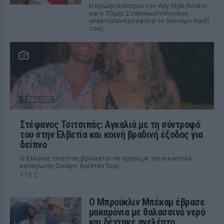
Η πρώην παίκτρια του «My Style Rocks»
και ο Τζίμης Σταθοκωστόπουλος
απέκτησαν πρόσφατα το δεύτερο παιδί
τους
TABLOID
Στέφανος Τσιτσιπάς: Αγκαλιά με τη σύντροφό
του στην Ελβετία και κοινή βραδινή έξοδος για
δείπνο
Ο Έλληνας τενίστας βρίσκεται σε σχέση με την εικαστικό
καταγωγής Σικάγο, Κρίστεν Τομς
ΧΤΕΣ
Ο Μπρούκλιν Μπέκαμ έβρασε
μακαρόνια με θαλασσινό νερό
και δέχτηκε ανελέητο