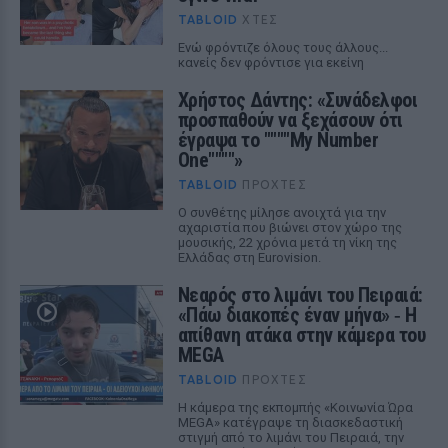
TABLOID
ΧΤΕΣ
Ενώ φρόντιζε όλους τους άλλους...
κανείς δεν φρόντισε για εκείνη
Χρήστος Δάντης: «Συνάδελφοι
προσπαθούν να ξεχάσουν ότι
έγραψα το """"My Number
One""""»
TABLOID
ΠΡΟΧΤΈΣ
Ο συνθέτης μίλησε ανοιχτά για την
αχαριστία που βιώνει στον χώρο της
μουσικής, 22 χρόνια μετά τη νίκη της
Ελλάδας στη Eurovision.
Νεαρός στο λιμάνι του Πειραιά:
«Πάω διακοπές έναν μήνα» ‑ Η
απίθανη ατάκα στην κάμερα του
MEGA
TABLOID
ΠΡΟΧΤΈΣ
Η κάμερα της εκπομπής «Κοινωνία Ώρα
MEGA» κατέγραψε τη διασκεδαστική
στιγμή από το λιμάνι του Πειραιά, την