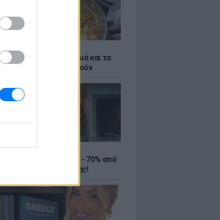
ό γιαούρτι: Μία κουταλιά και τα
led eggs θα απογειωθούν
ΤΕ
ιρινές εκπτώσεις έως - 70% από
αλύτερα eshops ένδυσης!