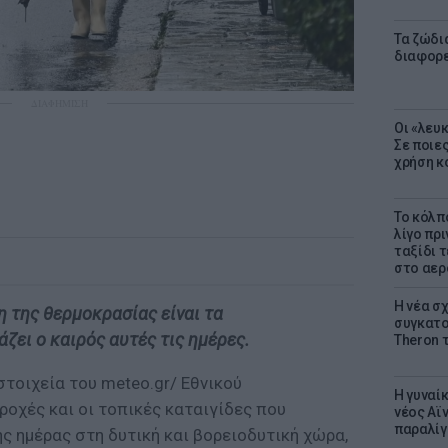
Τα ζώδια
διαφορ
ΔΙΑΦΗΜΙΣΗ
Οι «λευ
Σε ποιε
χρήση κ
Το κόλπ
λίγο πρι
ταξίδι 
στο αερ
Η νέα σχ
 της θερμοκρασίας είναι τα
συγκατοί
ζει ο καιρός αυτές τις ημέρες.
Theron 
τοιχεία του meteo.gr/ Εθνικού
Η γυναί
οχές και οι τοπικές καταιγίδες που
νέος Αϊν
παραλίγο
ς ημέρας στη δυτική και βορειοδυτική χώρα,