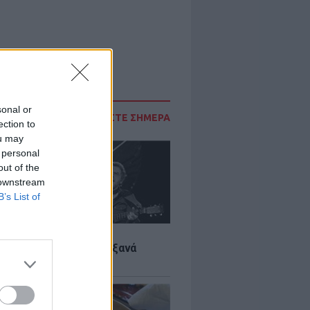
sonal or
ΔΙΑΒΑΣΤΕ ΣΗΜΕΡΑ
ection to
ou may
 personal
out of the
 downstream
B’s List of
LTURE
it wonders που έγιναν ξανά
οι από… ατύχημα