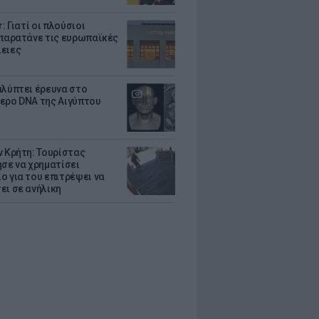
r: Γιατί οι πλούσιοι
 παρατάνε τις ευρωπαϊκές
ειες
αλύπτει έρευνα στο
ερο DNA της Αιγύπτου
ν Κρήτη: Τουρίστας
ησε να χρηματίσει
ο για του επιτρέψει να
ει σε ανήλικη