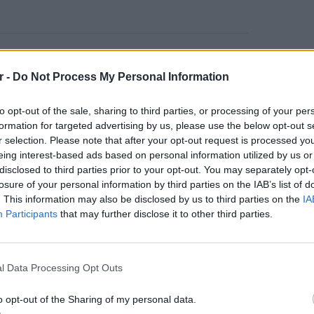
τικά σε περιοχές της κεντρικής, ανατολικής
το βράδυ επηρεάζονται οι Σποράδες, τα
r -
Do Not Process My Personal Information
ομένως, νησιωτικά τμήματα του Βορείου
αναμένονται κυρίως στα δυτικά και νότια
to opt-out of the sale, sharing to third parties, or processing of your per
formation for targeted advertising by us, please use the below opt-out s
εά και στην Εύβοια.
r selection. Please note that after your opt-out request is processed y
eing interest-based ads based on personal information utilized by us or
 ισχυρά και ενδεχομένως θα συνοδευτούν
disclosed to third parties prior to your opt-out. You may separately opt-
 μικρού μεγέθους. Χιόνια θα πέσουν προς τα
losure of your personal information by third parties on the IAB’s list of
ν νομό Αττικής και στην πόλη της Αθήνας τις
. This information may also be disclosed by us to third parties on the
IA
 βροχές και καταιγίδες. Τα φαινόμενα θα
Participants
that may further disclose it to other third parties.
παρκτή είναι η πιθανότητα χαλαζόπτωσης.
POP CU
5 one-h
χές θα εκδηλωθούν σε πολλές περιοχές της
διάσημ
l Data Processing Opt Outs
σιωτικά τμήματα του Αιγαίου, ενώ χιόνια θα
ά και πρόσκαιρα σε περιοχές της Δυτικής
o opt-out of the Sharing of my personal data.