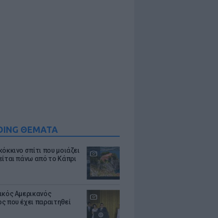
DING ΘΕΜΑΤΑ
κόκκινο σπίτι που μοιάζει
είται πάνω από το Κάπρι
ικός Αμερικανός
ς που έχει παραιτηθεί