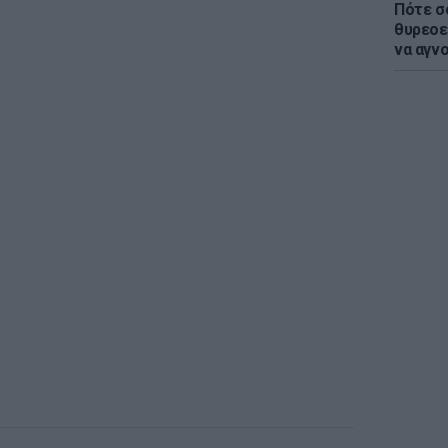
Πότε σ
θυρεοε
να αγν