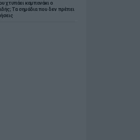
ου χτυπάει καμπανάκι ο
ιδής; Τα σημάδια που δεν πρέπει
οήσεις