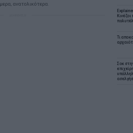
μερα, ανατολικότερα.
Explaine
ΔΙΑΦΗΜΙΣΗ
Κινέζοι
πολυτέλ
Τι αποκ
αρχαιότ
Σοκ στη
επιχείρ
υπάλληλ
ασελγήσ