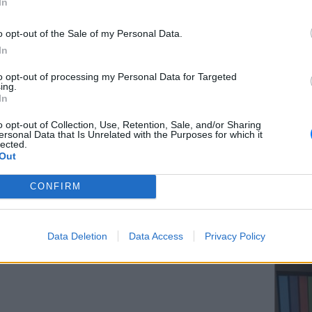
In
ψόμετρο.
ΔΙΑΦΗΜΙΣΗ
o opt-out of the Sale of my Personal Data.
In
ΕΥ ΖΗΝ
to opt-out of processing my Personal Data for Targeted
Ελληνικ
ing.
scramb
In
o opt-out of Collection, Use, Retention, Sale, and/or Sharing
ersonal Data that Is Unrelated with the Purposes for which it
lected.
Out
CONFIRM
ΚΕΡΔΙΣ
Καλοκα
Data Deletion
Data Access
Privacy Policy
τα μεγ