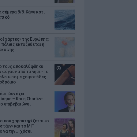
 σήμερα 8/8: Κάνε κάτι
ετικό
κοί χάρτες» της Ευρώπης:
ς πόλεις εκτοξεύεται η
οκαΐνης
ο τους αποκαλύφθηκε
ν φύγουν από το νησί - Το
τελείωσε με χειροπέδες
οδρόμιο
έση δεν έχει
κηση – Και η Charlize
το επιβεβαιώνει
κα που χαρακτηρίζεται «ο
στάιν» και το MIT
 να την ... χάσει