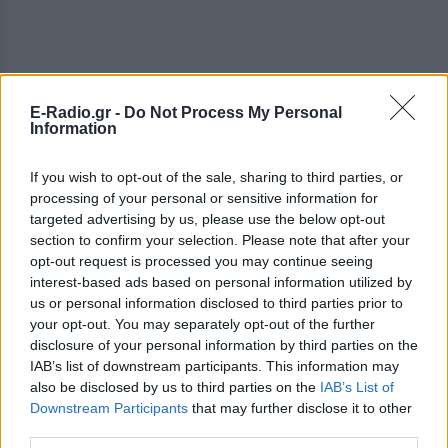
E-Radio.gr -
Do Not Process My Personal
Information
If you wish to opt-out of the sale, sharing to third parties, or
processing of your personal or sensitive information for
targeted advertising by us, please use the below opt-out
ΔΕΙΤΕ ΕΠΙΣΗΣ
section to confirm your selection. Please note that after your
opt-out request is processed you may continue seeing
interest-based ads based on personal information utilized by
ΣΤΗΝ ΙΔΙΑ ΚΑΤΗΓΟΡΙΑ
us or personal information disclosed to third parties prior to
your opt-out. You may separately opt-out of the further
Μυστράς: «Δεν ήταν οικονομικό
disclosure of your personal information by third parties on the
το κίνητρο» υποστηρίζει ο
IAB’s list of downstream participants. This information may
συνήγορος του 55χρονου που
also be disclosed by us to third parties on the
IAB’s List of
είχε τη σορό του πατέρα του σε
Downstream Participants
that may further disclose it to other
καταψύκτη
third parties.