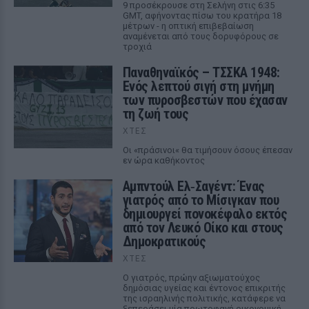
9 προσέκρουσε στη Σελήνη στις 6:35
GMT, αφήνοντας πίσω του κρατήρα 18
μέτρων - η οπτική επιβεβαίωση
αναμένεται από τους δορυφόρους σε
τροχιά
Παναθηναϊκός – ΤΣΣΚΑ 1948:
Ενός λεπτού σιγή στη μνήμη
των πυροσβεστών που έχασαν
τη ζωή τους
ΧΤΕΣ
Οι «πράσινοι« θα τιμήσουν όσους έπεσαν
εν ώρα καθήκοντος
Αμπντούλ Ελ‑Σαγέντ: Ένας
γιατρός από το Μίσιγκαν που
δημιουργεί πονοκέφαλο εκτός
από τον Λευκό Οίκο και στους
Δημοκρατικούς
ΧΤΕΣ
Ο γιατρός, πρώην αξιωματούχος
δημόσιας υγείας και έντονος επικριτής
της ισραηλινής πολιτικής, κατάφερε να
ξεπεράσει μία πρωτοφανή οικονομική