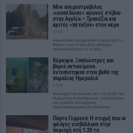
Μίνι ανεμοστρόβιλος
«ισοπέδωσε» αγώνες στίβου
στην Αγγλία – Τραπέζια και
κριτές «πέταξαν» στον αέρα
ΧΤΕΣ
Αγωνοδίκες εκσφενδονίστηκαν από τις
θέσεις τους όταν η δίνη «έπληξε»
απροειδοποίητα το στάδιο
Κέρκυρα: Ξαπλώστρες και
βαριά αντικείμενα
εντοπίστηκαν στον βυθό της
παραλίας Ημερολιά
ΧΤΕΣ
Ανησυχητικές εικόνες από τον βυθό της
Ημερολιάς στην Κέρκυρα - ξαπλώστρες
και ογκώδη αντικείμενα
εγκαταλελειμμένα στη θάλασσα
Πόρτο Γερμενό: Η στιγμή που οι
φλόγες εισβάλλουν στην
περιοχή στη 1:20 τα