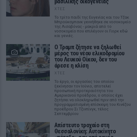
βασιλικής οικογένειας
ΧΤΕΣ
Το τρίτο παιδί της Ευγενίας και του Τζακ
Μπρούκσμπανκ γεννήθηκε σε νοσοκομείο
της Λισαβόνας - μακριά από το
νοσοκομείο που επιλέγουν οι Γιορκ εδώ
και γενιές.
Ο Τραμπ ζήτησε να ξηλωθεί
μέρος του νέου ελικοδρομίου
του Λευκού Οίκου, δεν του
άρεσε η κλίση
ΧΤΕΣ
Το έργο, οι εργασίες του οποίου
ξεκίνησαν τον Ιούνιο, αποτελεί
προσωπική προτεραιότητα του
Αμερικανού προέδρου, ο οποίος έχει
ζητήσει να ολοκληρωθεί πριν από την
προγραμματισμένη επίσκεψη του Κινέζου
προέδρου Σι Τζινπίνγκ, τέλος
Σεπτεμβρίου
Απίστευτο τροχαίο στη
Θεσσαλονίκη: Αυτοκίνητο