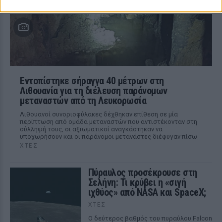
εμπλάκηκε σε βίαιη συμπλοκή
Εντοπίστηκε σήραγγα 40 μέτρων στη
Λιθουανία για τη διέλευση παράνομων
μεταναστών από τη Λευκορωσία
Λιθουανοί συνοριοφύλακες δέχθηκαν επίθεση σε μία
περίπτωση από ομάδα μεταναστών που αντιστέκονταν στη
σύλληψή τους, οι αξιωματικοί αναγκάστηκαν να
υποχωρήσουν και οι παράνομοι μετανάστες διέφυγαν πίσω
ΧΤΕΣ
Πύραυλος προσέκρουσε στη
Σελήνη: Τι κρύβει η «σιγή
ιχθύος» από NASA και SpaceX;
ΧΤΕΣ
Ο δεύτερος βαθμός του πυραύλου Falcon