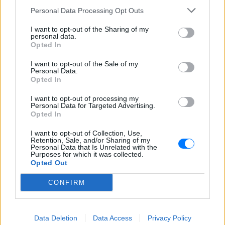
ΠΡΙΝ 9 ΏΡΕΣ
Personal Data Processing Opt Outs
Ο ίδιος δήλωσε ότι ο πελάτης του είχε
μια εξαιρετικά έντονη συναισθηματική
I want to opt-out of the Sharing of my
εξάρτηση από τους γονείς του
personal data.
Opted In
Βόλος: 26χρονος απείλησε να
σφάξει τη μητέρα του και
I want to opt-out of the Sale of my
χτύπησε τον αδελφό του για το
Personal Data.
πρωινό
Opted In
ΠΡΙΝ 9 ΏΡΕΣ
I want to opt-out of processing my
Τα προβλήματα ξεκίνησαν μετά την
Personal Data for Targeted Advertising.
επιστροφή του από τον στρατό
Opted In
Βίντεο: Υποψήφιος
I want to opt-out of Collection, Use,
Δημοκρατικών στη Χαβάη
Retention, Sale, and/or Sharing of my
Personal Data that Is Unrelated with the
βρίζει γυναίκες σε παραλία και
Purposes for which it was collected.
τρώει ξύλο
Opted Out
ΠΡΙΝ 9 ΏΡΕΣ
CONFIRM
Οι Αρχές συνέλαβαν τον Κίριλ Μπάσιν,
υποψήφιο των Δημοκρατικών για το
Κογκρέσο στη Χαβάη, μετά από
επεισόδιο σε κατάμεστη παραλία όπου
Data Deletion
φέρεται να απείλησε λουόμενους και να
Data Access
Privacy Policy