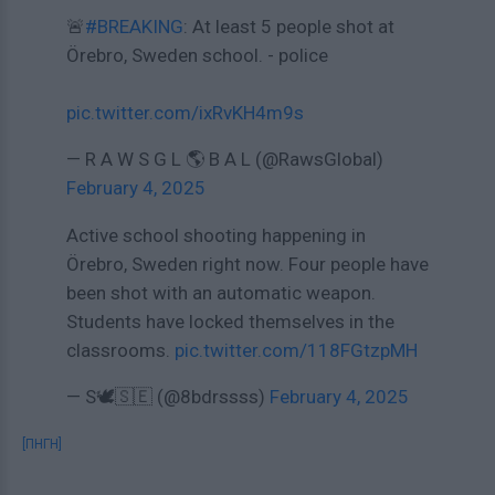
🚨
#BREAKING
: At least 5 people shot at
Örebro, Sweden school. - police
pic.twitter.com/ixRvKH4m9s
— R A W S G L 🌎 B A L (@RawsGlobal)
February 4, 2025
Active school shooting happening in
Örebro, Sweden right now. Four people have
been shot with an automatic weapon.
Students have locked themselves in the
classrooms.
pic.twitter.com/118FGtzpMH
— S🕊️🇸🇪 (@8bdrssss)
February 4, 2025
[ΠΗΓΗ]