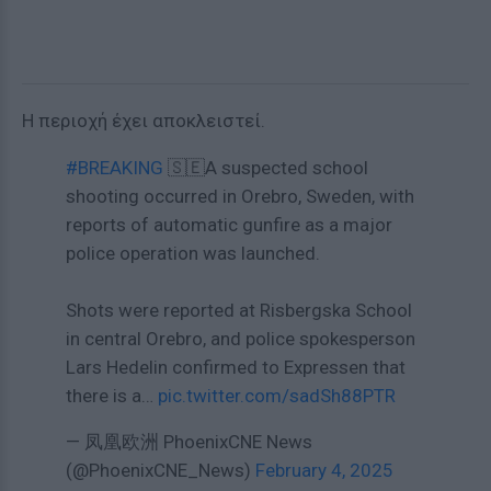
Η περιοχή έχει αποκλειστεί.
#BREAKING
🇸🇪A suspected school
shooting occurred in Orebro, Sweden, with
reports of automatic gunfire as a major
police operation was launched.
Shots were reported at Risbergska School
in central Orebro, and police spokesperson
Lars Hedelin confirmed to Expressen that
there is a…
pic.twitter.com/sadSh88PTR
— 凤凰欧洲 PhoenixCNE News
(@PhoenixCNE_News)
February 4, 2025