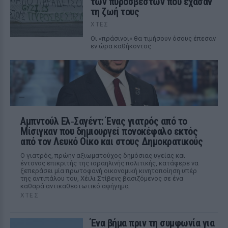
των πυροσβεστών που έχασαν
τη ζωή τους
ΧΤΕΣ
Οι «πράσινοι« θα τιμήσουν όσους έπεσαν
εν ώρα καθήκοντος
Αμπντούλ Ελ‑Σαγέντ: Ένας γιατρός από το
Μίσιγκαν που δημιουργεί πονοκέφαλο εκτός
από τον Λευκό Οίκο και στους Δημοκρατικούς
Ο γιατρός, πρώην αξιωματούχος δημόσιας υγείας και
έντονος επικριτής της ισραηλινής πολιτικής, κατάφερε να
ξεπεράσει μία πρωτοφανή οικονομική κινητοποίηση υπέρ
της αντιπάλου του, Χέιλι Στίβενς βασιζόμενος σε ένα
καθαρά αντικαθεστωτικό αφήγημα
ΧΤΕΣ
Ένα βήμα πριν τη συμφωνία για