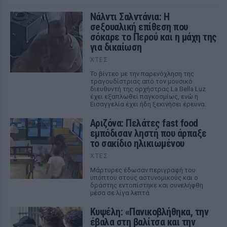
Νάλντι Σαλντάνια: Η
σeξουαλική επίθεση που
σόκαρε το Περού και η μάχη της
για δικαίωση
ΧΤΕΣ
Το βίντεο με την παρενόχληση της
τραγουδίστριας από τον μουσικό
διευθυντή της ορχήστρας La Bella Luz
έχει εξαπλωθεί παγκοσμίως, ενώ η
Εισαγγελία έχει ήδη ξεκινήσει έρευνα.
Αριζόνα: Πελάτες fast food
εμπόδισαν ληστή που άρπαξε
το σακίδιο ηλικιωμένου
ΧΤΕΣ
Μάρτυρες έδωσαν περιγραφή του
υπόπτου στους αστυνομικούς και ο
δράστης εντοπίστηκε και συνελήφθη
μέσα σε λίγα λεπτά
Κυψέλη: «Πανικοβλήθηκα, την
έβαλα στη βαλίτσα και την