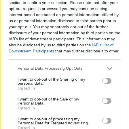
section to confirm your selection. Please note that after your
opt-out request is processed you may continue seeing
interest-based ads based on personal information utilized by
us or personal information disclosed to third parties prior to
your opt-out. You may separately opt-out of the further
Ακολουθήστε το E-Radio.gr στο
Google News
disclosure of your personal information by third parties on the
και μάθετε πρώτοι
τα πιο hot νέα
.
IAB’s list of downstream participants. This information may
also be disclosed by us to third parties on the
IAB’s List of
Για ακόμη περισσότερα
νέα
, μπείτε στην
ροή
Downstream Participants
that may further disclose it to other
ειδήσεων
του E-Daily.gr
third parties.
Ακολουθήστε το E-Radio.gr και στο Instagram
Personal Data Processing Opt Outs
I want to opt-out of the Sharing of my
ΔΙΑΦΗΜΙΣΗ
personal data.
Opted In
I want to opt-out of the Sale of my
Personal Data.
Opted In
I want to opt-out of processing my
Personal Data for Targeted Advertising.
Opted In