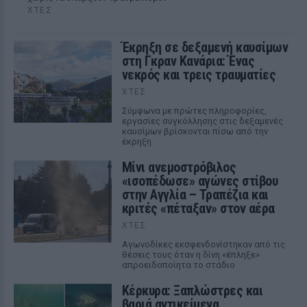
ΧΤΕΣ
Έκρηξη σε δεξαμενή καυσίμων
στη Γκραν Κανάρια: Ένας
νεκρός και τρεις τραυματίες
ΧΤΕΣ
Σύμφωνα με πρώτες πληροφορίες,
εργασίες συγκόλλησης στις δεξαμενές
καυσίμων βρίσκονται πίσω από την
έκρηξη
Μίνι ανεμοστρόβιλος
«ισοπέδωσε» αγώνες στίβου
στην Αγγλία – Τραπέζια και
κριτές «πέταξαν» στον αέρα
ΧΤΕΣ
Αγωνοδίκες εκσφενδονίστηκαν από τις
θέσεις τους όταν η δίνη «έπληξε»
απροειδοποίητα το στάδιο
Κέρκυρα: Ξαπλώστρες και
βαριά αντικείμενα