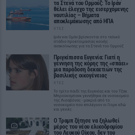
τα Στενά του Ορμούζ: Το Ιράν
θέλει έλεγχο της εισερχόμενης
ναυτιλίας – Βήματα
αποκλιμάκωσης από ΗΠΑ
ΧΤΕΣ
Ιράν και Ομάν βρίσκονται στο τελικό
στάδιο προετοιμασίας κοινής
ανακοίνωσης για τα Στενά του Ορμούζ
Πριγκίπισσα Ευγενία: Γιατί η
γέννηση της κόρης της «σπάει»
μια παράδοση δεκαετιών της
βασιλικής οικογένειας
ΧΤΕΣ
Το τρίτο παιδί της Ευγενίας και του Τζακ
Μπρούκσμπανκ γεννήθηκε σε νοσοκομείο
της Λισαβόνας - μακριά από το
νοσοκομείο που επιλέγουν οι Γιορκ εδώ
και γενιές.
Ο Τραμπ ζήτησε να ξηλωθεί
μέρος του νέου ελικοδρομίου
του Λευκού Οίκου, δεν του