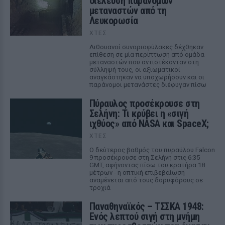
διέλευση παράνομων
μεταναστών από τη
Λευκορωσία
ΧΤΕΣ
Λιθουανοί συνοριοφύλακες δέχθηκαν
επίθεση σε μία περίπτωση από ομάδα
μεταναστών που αντιστέκονταν στη
σύλληψή τους, οι αξιωματικοί
αναγκάστηκαν να υποχωρήσουν και οι
παράνομοι μετανάστες διέφυγαν πίσω
Πύραυλος προσέκρουσε στη
Σελήνη: Τι κρύβει η «σιγή
ιχθύος» από NASA και SpaceX;
ΧΤΕΣ
Ο δεύτερος βαθμός του πυραύλου Falcon
9 προσέκρουσε στη Σελήνη στις 6:35
GMT, αφήνοντας πίσω του κρατήρα 18
μέτρων - η οπτική επιβεβαίωση
αναμένεται από τους δορυφόρους σε
τροχιά
Παναθηναϊκός – ΤΣΣΚΑ 1948:
Ενός λεπτού σιγή στη μνήμη