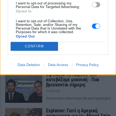
I want to opt-out of processing my
Personal Data for Targeted Advertising.
Opted In
ΔΕΙΤΕ ΕΠΙΣΗΣ
I want to opt-out of Collection, Use,
Retention, Sale, and/or Sharing of my
ΣΤΗΝ ΙΔΙΑ ΚΑΤΗΓΟΡΙΑ
Personal Data that Is Unrelated with the
Purposes for which it was collected.
Opted Out
Ο αρχιτέκτονας που άλλαξε για
πάντα την Αθήνα
CONFIRM
ΣΉΜΕΡΑ
Όταν το οικουμενικό συνάντησε την
ελληνικότητα
Data Deletion
Data Access
Privacy Policy
Έφτιαξαν το Napster που
κατεβάζαμε μουσική ‑ Πού
βρίσκονται σήμερα;
ΣΉΜΕΡΑ
Έκαναν κάτι καινοτόμο (αν και παράνομο)
Explainer: Γιατί η Αμερική
τσακώνεται για το «Μικρό Σπίτι