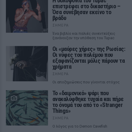
Η δολοφονία του Tupac
επιστρέφει στο δικαστήριο –
Όσα συνέβησαν εκείνο το
βράδυ
ΣΉΜΕΡΑ
Ένα βιβλίο και παλιές συνεντεύξεις
ξανάνοιξαν την υπόθεση του Tupac
Οι «μαύρες χήρες» της Ρωσίας:
Οι νύφες του πολέμου που
εξαφανίζονται μόλις πάρουν τα
χρήματα
ΣΉΜΕΡΑ
Οι αποζημιώσεις που γίνονται στόχος
Το «δαιμονικό» ψάρι που
ανακαλύφθηκε τυχαία και πήρε
το όνομά του από το «Stranger
Things»
ΣΉΜΕΡΑ
Ο λόγος για το Demon Cavefish