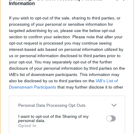
Information
If you wish to opt-out of the sale, sharing to third parties, or
processing of your personal or sensitive information for
targeted advertising by us, please use the below opt-out
Ακολουθήστε το E-Radio.gr στο
Google News
section to confirm your selection. Please note that after your
και μάθετε πρώτοι
τα πιο hot νέα
.
opt-out request is processed you may continue seeing
interest-based ads based on personal information utilized by
Διαβάστε περισσότερα θέματα για
Μόδα
,
us or personal information disclosed to third parties prior to
Ομορφιά
,
Σχέσεις
και φυσικά
Celebrities
στο νέο
your opt-out. You may separately opt-out of the further
Pink.gr
!
disclosure of your personal information by third parties on the
IAB’s list of downstream participants. This information may
also be disclosed by us to third parties on the
IAB’s List of
Ακολουθήστε το E-Radio.gr και στο Instagram
Downstream Participants
that may further disclose it to other
third parties.
ΔΙΑΦΗΜΙΣΗ
Personal Data Processing Opt Outs
I want to opt-out of the Sharing of my
personal data.
Opted In