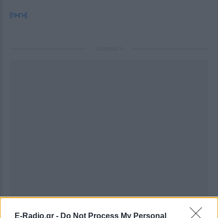
[ΠΗΓΗ]
ΔΙΑΦΗΜΙΣΗ
E-Radio.gr -
Do Not Process My Personal