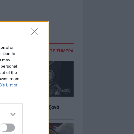
sonal or
ΔΙΑΒΑΣΤΕ ΣΗΜΕΡΑ
ection to
ou may
 personal
out of the
 downstream
B’s List of
LTURE
it wonders που έγιναν ξανά
οι από… ατύχημα