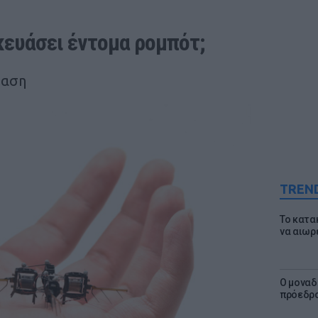
κευάσει έντομα ρομπότ;
ταση
TREN
Το κατα
να αιωρ
Ο μοναδ
πρόεδρο