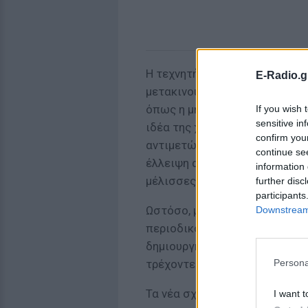
Η τεχνητή επικονίαση είναι μ
E-Radio.g
μετακινούν με το χέρι τη γύρ
όπως η μηχανική επικονίαση 
If you wish 
sensitive in
ιδέα της χρήσης εντόμων ρομπ
confirm you
αντιμετώπισαν οι προηγούμεν
continue se
έλλειψη αντοχής, ταχύτητας κ
information 
μέλισσες και άλλα πραγματικά
further disc
participants
Ωστόσο, μια νέα εργασία που 
Downstream 
περιοδικό Science Robotics, 
δημιουργήσουν ένα σχέδιο με
Persona
τρέχοντες περιορισμούς στη μ
Τα νέα σχέδια ρομποτ μπορού
I want t