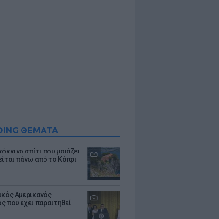
DING ΘΕΜΑΤΑ
κόκκινο σπίτι που μοιάζει
είται πάνω από το Κάπρι
ικός Αμερικανός
ς που έχει παραιτηθεί