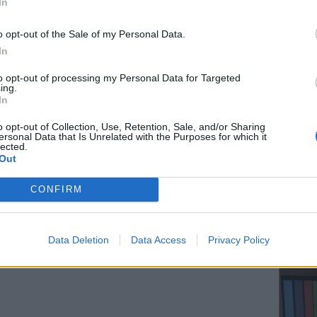
In
νώ είναι ελαφρύτερα και διαθέτουν αρκετό
ες, είπαν οι επιστήμονες. Πρόσθεσαν ότι η
o opt-out of the Sale of my Personal Data.
ρομπότ έχουν βελτιωθεί ενώ το άγχος στις
In
 συνήθως παρουσιάζονται κατά τη διάρκεια
ΕΥ ΖΗΝ
to opt-out of processing my Personal Data for Targeted
Ελληνικ
ing.
scramb
In
ΔΙΑΦΗΜΙΣΗ
o opt-out of Collection, Use, Retention, Sale, and/or Sharing
ersonal Data that Is Unrelated with the Purposes for which it
lected.
Out
CONFIRM
ΚΕΡΔΙΣ
Καλοκα
Data Deletion
Data Access
Privacy Policy
τα μεγ