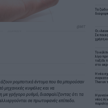
Τα ζώδια
διαφορ
@ΜΙΤ
Οι «λευ
ΔΙΑΦΗΜΙΣΗ
Σε ποιε
χρήση κ
Το κόλπ
λίγο πρι
ταξίδι 
στο αερ
Η νέα σχ
συγκατοί
ιάζουν ρομποτικά έντομα που θα μπορούσαν
Theron 
πό μηχανικές κυψέλες και να
 με γρήγορο ρυθμό, διασφαλίζοντας ότι τα
Η γυναί
νέος Αϊν
αλλιεργούνται σε πρωτοφανές επίπεδο.
παραλίγο