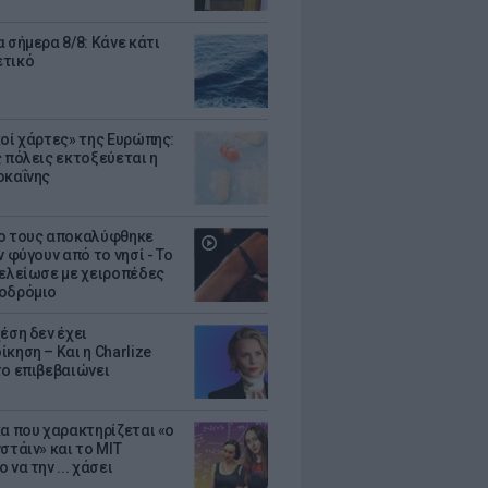
 σήμερα 8/8: Κάνε κάτι
ετικό
κοί χάρτες» της Ευρώπης:
ς πόλεις εκτοξεύεται η
οκαΐνης
ο τους αποκαλύφθηκε
ν φύγουν από το νησί - Το
τελείωσε με χειροπέδες
οδρόμιο
έση δεν έχει
κηση – Και η Charlize
το επιβεβαιώνει
κα που χαρακτηρίζεται «ο
στάιν» και το MIT
 να την ... χάσει