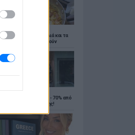
ό γιαούρτι: Μία κουταλιά και τα
led eggs θα απογειωθούν
ΤΕ
ιρινές εκπτώσεις έως - 70% από
αλύτερα eshops ένδυσης!