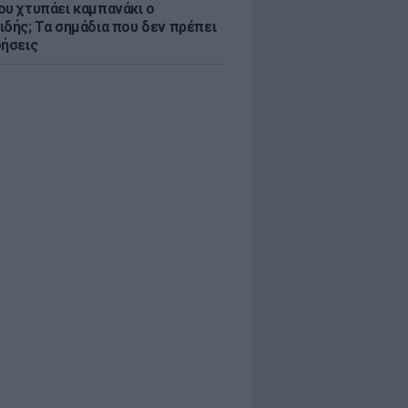
ου χτυπάει καμπανάκι ο
ιδής; Τα σημάδια που δεν πρέπει
οήσεις