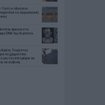
r: Γιατί οι πλούσιοι
 παρατάνε τις ευρωπαϊκές
ειες
αλύπτει έρευνα στο
ερο DNA της Αιγύπτου
ν Κρήτη: Τουρίστας
ησε να χρηματίσει
ο για του επιτρέψει να
ει σε ανήλικη