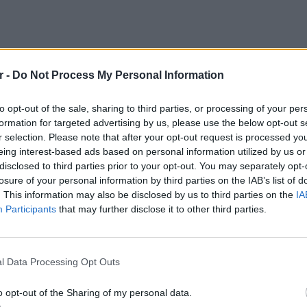
ια διαδικασία μέσω της οποίας οι άνθρωποι
r -
Do Not Process My Personal Information
η από το ένα λουλούδι στο άλλο, με προόδους
μεταξύ των τεχνικών που αναπτύσσονται. Η
to opt-out of the sale, sharing to third parties, or processing of your per
formation for targeted advertising by us, please use the below opt-out s
ότ δεν είναι νέα, αλλά ένα πρόβλημα που
r selection. Please note that after your opt-out request is processed y
ες γενιές ρομπότ σε μέγεθος bug ήταν η
eing interest-based ads based on personal information utilized by us or
αι εναέριας ευελιξίας σε σύγκριση με τις
disclosed to third parties prior to your opt-out. You may separately opt-
 έντομα.
losure of your personal information by third parties on the IAB’s list of
. This information may also be disclosed by us to third parties on the
IA
δημοσιεύτηκε στις 15 Ιανουαρίου στο
Participants
that may further disclose it to other third parties.
αποκάλυψε ότι θα μπορούσαν να
POP CU
 χαρακτηριστικά που ανταποκρίνονται στους
5 one-h
διάσημ
l Data Processing Opt Outs
ηχανική επικονίαση.
ν να πετάξουν 100 φορές περισσότερο από
o opt-out of the Sharing of my personal data.