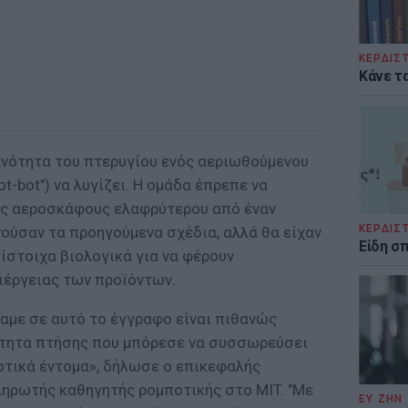
ΚΕΡΔΙΣ
Κάνε τα
κανότητα του πτερυγίου ενός αεριωθούμενου
t-bot") να λυγίζει. Η ομάδα έπρεπε να
ός αεροσκάφους ελαφρύτερου από έναν
ΚΕΡΔΙΣ
ούσαν τα προηγούμενα σχέδια, αλλά θα είχαν
Είδη σ
ίστοιχα βιολογικά για να φέρουν
ιέργειας των προϊόντων.
αμε σε αυτό το έγγραφο είναι πιθανώς
ότητα πτήσης που μπόρεσε να συσσωρεύσει
οτικά έντομα», δήλωσε ο επικεφαλής
ληρωτής καθηγητής ρομποτικής στο MIT. "Με
ΕΥ ΖΗΝ