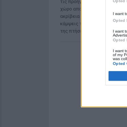
Opted 
τις προηγούμενες εκδόσεις, ε
χώρο αποθήκευσης για μπαταρί
I want t
ακρίβεια και η ευελιξία των 
Opted 
κάμψεις των φτερών τους που
της πτήσης έχει μειωθεί.
I want 
Advertis
Opted 
I want t
of my P
was col
Opted 