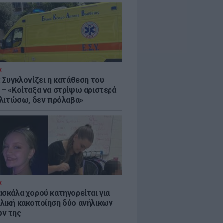
Σ
: Συγκλονίζει η κατάθεση του
 – «Κοίταξα να στρίψω αριστερά
 γλιτώσω, δεν πρόλαβα»
Σ
ασκάλα χορού κατηγορείται για
λική κακοποίηση δύο ανήλικων
ν της