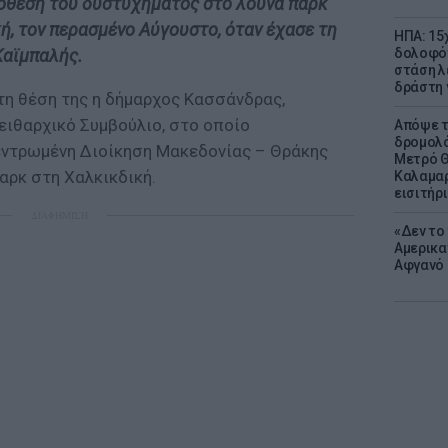
πόθεση του δυστυχήματος στο λούνα παρκ
ή, τον περασμένο Αύγουστο, όταν έχασε τη
ΗΠΑ: 15
δολοφόν
Καϊμπαλής.
στάση λ
δράστη γ
τη θέση της η δήμαρχος Κασσάνδρας,
ειθαρχικό Συμβούλιο, στο οποίο
Απόψε τ
δρομολό
ντρωμένη Διοίκηση Μακεδονίας – Θράκης
Μετρό Θ
αρκ στη Χαλκικδική.
Καλαμαρ
εισιτήρ
ΔΙΑΦΗΜΙΣΗ
«Δεν το 
Αμερικα
Αφγανό 