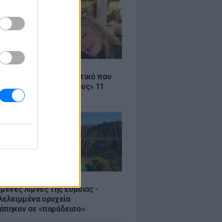
LE
ρας – Γκρίφιθ: Το μυστικό που
ρατά «καλύτερους φίλους» 11
 μετά
μένες λίμνες της Εύβοιας -
λελειμμένα ορυχεία
άπηκαν σε «παράδεισο»