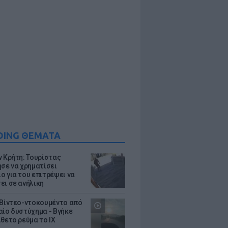
DING ΘΕΜΑΤΑ
ν Κρήτη: Τουρίστας
ησε να χρηματίσει
ο για του επιτρέψει να
ει σε ανήλικη
 Βίντεο-ντοκουμέντο από
αίο δυστύχημα - Βγήκε
ίθετο ρεύμα το ΙΧ