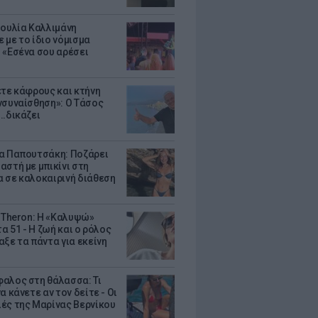
Ιουλία Καλλιμάνη
 με το ίδιο νόμισμα
 «Εσένα σου αρέσει
ετε κάφρους και κτήνη
νσυναίσθηση»: Ο Τάσος
..δικάζει
α Παπουτσάκη: Ποζάρει
αστή με μπικίνι στη
 σε καλοκαιρινή διάθεση
e Theron: Η «Καλυψώ»
τα 51 - H ζωή και ο ρόλος
αξε τα πάντα για εκείνη
αλος στη θάλασσα: Τι
α κάνετε αν τον δείτε - Οι
ές της Μαρίνας Βερνίκου