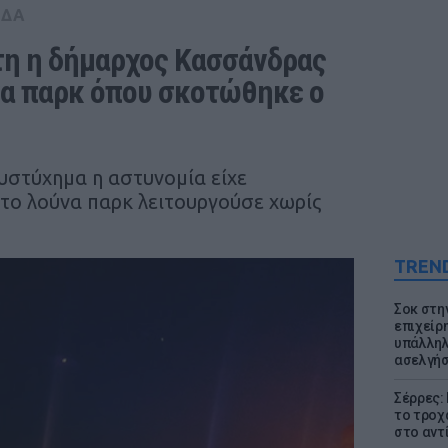
ΑΔΑ
η η δήμαρχος Κασσάνδρας 
να παρκ όπου σκοτώθηκε ο 
δυστύχημα η αστυνομία είχε
 το λούνα παρκ λειτουργούσε χωρίς
TREN
Σοκ στη
επιχείρ
υπάλληλ
ασελγήσ
Σέρρες:
το τροχ
στο αντ