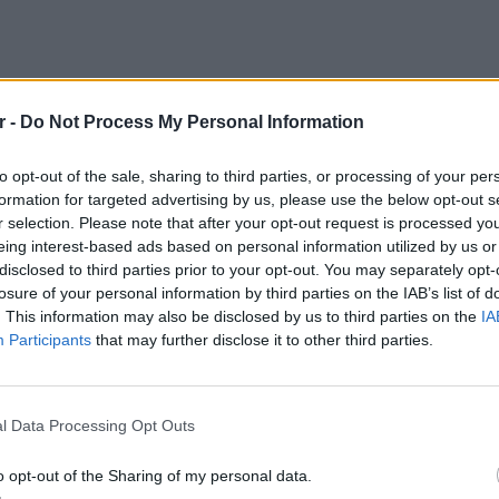
r -
Do Not Process My Personal Information
to opt-out of the sale, sharing to third parties, or processing of your per
formation for targeted advertising by us, please use the below opt-out s
r selection. Please note that after your opt-out request is processed y
eing interest-based ads based on personal information utilized by us or
disclosed to third parties prior to your opt-out. You may separately opt-
πτωση που η δήμαρχος καταθέσει αίτηση
losure of your personal information by third parties on the IAB’s list of
 αναμένεται να κάνει, μέχρι την κρίση της
. This information may also be disclosed by us to third parties on the
IA
ιείται η έκπτωση έως το τμήμα του ΣτΕ
Participants
that may further disclose it to other third parties.
ολής εκτέλεσης της απόφασης.
LIFESTY
ντιδήμαρχο, Γερακίνα Μπενίση επιβλήθηκε
Η Τατι
l Data Processing Opt Outs
και εν
καταγά
o opt-out of the Sharing of my personal data.
επειδή δεν προχώρησαν στο κλείσιμο του