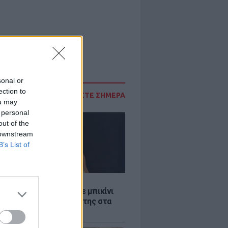
sonal or
ection to
ΔΙΑΒΑΣΤΕ ΣΗΜΕΡΑ
ou may
 personal
out of the
 downstream
B’s List of
LE
άνα Στεφανίδου φόρεσε μπικίνι
τυπωσίασε με το κορμί της στα
λανα νερά του Ιονίου