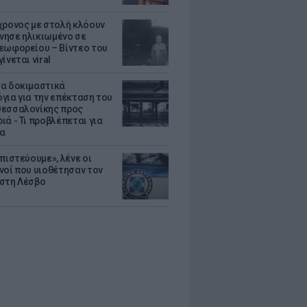
χρονος με στολή κλόουν
ησε ηλικιωμένο σε
εωφορείου – Βίντεο του
ίνεται viral
α δοκιμαστικά
για για την επέκταση του
εσσαλονίκης προς
ιά - Τι προβλέπεται για
ια
πιστεύουμε», λένε οι
νοί που υιοθέτησαν τον
στη Λέσβο