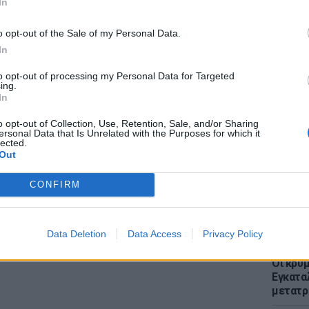
In
ες νωρίτερα από το δυστύχημα η αστυνομία
 η επιχείρηση δεν είχε την απαραίτητη νόμιμη
o opt-out of the Sale of my Personal Data.
In
ΔΙΑΦΗΜΙΣΗ
to opt-out of processing my Personal Data for Targeted
ing.
LIFESTY
In
Μπαντέ
τους κ
o opt-out of Collection, Use, Retention, Sale, and/or Sharing
ersonal Data that Is Unrelated with the Purposes for which it
χρόνια
lected.
Out
CONFIRM
Data Deletion
Data Access
Privacy Policy
ΕΥ ΖΗΝ
Οι κρυμ
Εγκατα
μετατρ