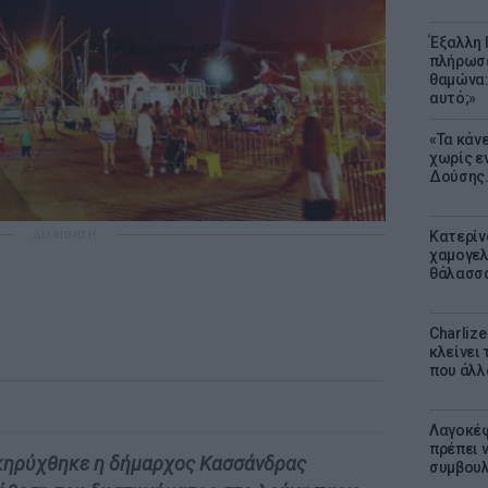
Έξαλλη 
πλήρωσε
θαμώνα:
αυτό;»
«Τα κάν
χωρίς ε
Δούσης.
ΔΙΑΦΗΜΙΣΗ
Κατερίν
χαμογελ
θάλασσα
Charliz
κλείνει 
που άλλ
Λαγοκέφ
πρέπει ν
κηρύχθηκε η δήμαρχος Κασσάνδρας
συμβουλ