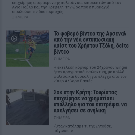
επιχείρηση απομάκρυνσης πολιτών και επισκεπτών από τον
Αγιο Παύλο και την Πρέβελη, την ώρα που η πυρκαγιά
απειλούσε τις δύο περιοχές
ΣΉΜΕΡΑ
Το φοβερό βίντεο της Αρσεναλ
από την νέα εντυπωσιακή
ασίστ του Χρήστου Τζόλη, δείτε
βίντεο
ΣΉΜΕΡΑ
Η εκτέλεση κόρνερ του 24χρονου winger
ήταν πραγματικά εκπληκτική, με πολλά
φάλτσα και δύσκολη για έλεγχο από τον
κίπερ Αλβαρο Βαγιές
Σοκ στην Κρήτη: Τουρίστας
επιχείρησε να χρηματίσει
υπάλληλο για του επιτρέψει να
ασελγήσει σε ανήλικη
ΣΉΜΕΡΑ
«Όταν κατάλαβε τι της ζητούσε,
πάγωσε...»