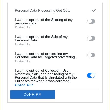
ΣΤΗΝ ΙΔΙΑ ΚΑΤΗΓΟΡΙΑ
third parties.
Personal Data Processing Opt Outs
«Θέλω τον μπαμπά μου»: Το
βίντεο της μεθυσμένης οδηγού
I want to opt-out of the Sharing of my
που σκότωσε νύφη ώρες μετά
personal data.
τον γάμο της
Opted In
ΣΉΜΕΡΑ
I want to opt-out of the Sale of my
Η Jamie Lee Komoroski, με αλκοόλ
Personal Data.
τριπλάσιο του νόμιμου ορίου, έπεσε
Opted In
πάνω στο golf cart των νεόνυμφων στο
Folly Beach - τώρα νέο υλικό από το
I want to opt-out of processing my
αστυνομικό τμήμα αποκαλύπτει τη
Personal Data for Targeted Advertising.
συμπεριφορά της λίγο μετά τη μοιραία
Opted In
σύγκρουση
Τροχαίο στις Σέρρες: «Έχασα τη
I want to opt-out of Collection, Use,
Retention, Sale, and/or Sharing of my
γυναίκα και το παιδί μου, τα
Personal Data that Is Unrelated with the
έχασα όλα» ‑ Ο πόνος του
Purposes for which it was collected.
πατέρα
Opted Out
ΣΉΜΕΡΑ
CONFIRM
Μητέρα 43 ετών και ο 21χρονος γιος της
σκοτώθηκαν σε μετωπική σύγκρουση με
φορτηγό στην επαρχιακή οδό Αμφίπολης
– Δράμας, κοντά στην Παλαιοκώμη.