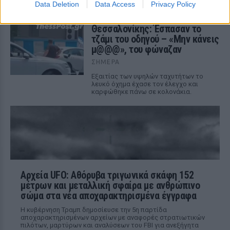
Data Deletion
Data Access
Privacy Policy
Καταδίωξη στο κέντρο της
Θεσσαλονίκης: Έσπασαν το
τζάμι του οδηγού – «Μην κάνεις
μ@@@», του φώναζαν
ΣΉΜΕΡΑ
Εξαιτίας των υψηλών ταχυτήτων το
λευκό όχημα έχασε τον έλεγχο και
καρφώθηκε πάνω σε κολονάκια.
Αρχεία UFO: Αθόρυβα τριγωνικά σκάφη 152
μέτρων και μεταλλική σφαίρα με ανθρώπινο
σώμα στα νέα αποχαρακτηρισμένα έγγραφα
Η κυβέρνηση Τραμπ δημοσίευσε την 5η παρτίδα
αποχαρακτηρισμένων αρχείων με αναφορές στρατιωτικών
πιλότων, μαρτύρων και αναλύσεων του FBI για ανεξήγητα