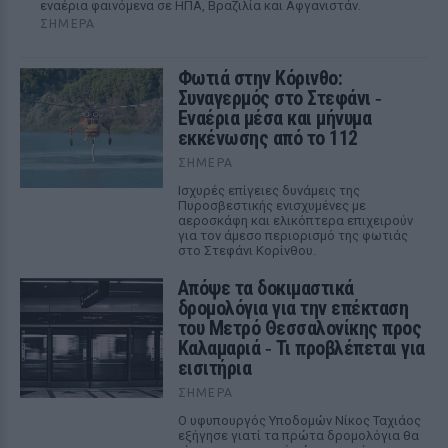
εναέρια φαινόμενα σε ΗΠΑ, Βραζιλία και Αφγανιστάν.
ΣΉΜΕΡΑ
Φωτιά στην Κόρινθο:
Συναγερμός στο Στεφάνι ‑
Εναέρια μέσα και μήνυμα
εκκένωσης από το 112
ΣΉΜΕΡΑ
Ισχυρές επίγειες δυνάμεις της
Πυροσβεστικής ενισχυμένες με
αεροσκάφη και ελικόπτερα επιχειρούν
για τον άμεσο περιορισμό της φωτιάς
στο Στεφάνι Κορίνθου.
Απόψε τα δοκιμαστικά
δρομολόγια για την επέκταση
του Μετρό Θεσσαλονίκης προς
Καλαμαριά ‑ Τι προβλέπεται για
εισιτήρια
ΣΉΜΕΡΑ
Ο υφυπουργός Υποδομών Νίκος Ταχιάος
εξήγησε γιατί τα πρώτα δρομολόγια θα