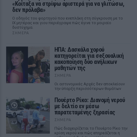
«Κοίταξα να στρίψω αριστερά για να γλιτώσω,
δεν πρόλαβα»
Ο οδηγός του φορτηγού που ενεπλάκη στη σύγκρουση με το
ΙΧ μητέρας και γιου περιέγραψε πώς έγινε το μοιραίο
δυστύχημα.
ΣΉΜΕΡΑ
ΗΠΑ: Δασκάλα χορού
κατηγορείται για σeξουαλική
κακοποίηση δύο ανήλικων
μαθητών της
ΣΉΜΕΡΑ
Οι αστυνομικές Αρχές δεν αποκλείουν
την ύπαρξη περισσότερων θυμάτων
Πουέρτο Ρίκο: Διανομή νερού
με δελτίο εν μέσω
παρατεταμένης ξηρασίας
ΣΉΜΕΡΑ
Πώς διαχειρίζεται το Πουέρτο Ρίκο την
κρίση νερού και πώς επηρεάζεται η