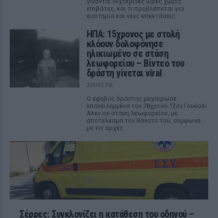
γίνονται νυχτερινές ώρες χωρίς
επιβάτες, και τι προβλέπεται για
εισιτήρια και νέες επεκτάσεις.
ΗΠΑ: 15χρονος με στολή
κλόουν δολοφόνησε
ηλικιωμένο σε στάση
λεωφορείου – Βίντεο του
δράστη γίνεται viral
ΣΉΜΕΡΑ
Ο έφηβος δράστης μαχαίρωσε
επανειλημμένα τον 78χρονο Τζον Γουέσλι
Αλεν σε στάση λεωφορείου, με
αποτέλεσμα τον θάνατό του, σύμφωνα
με τις αρχές
Σέρρες: Συγκλονίζει η κατάθεση του οδηγού –