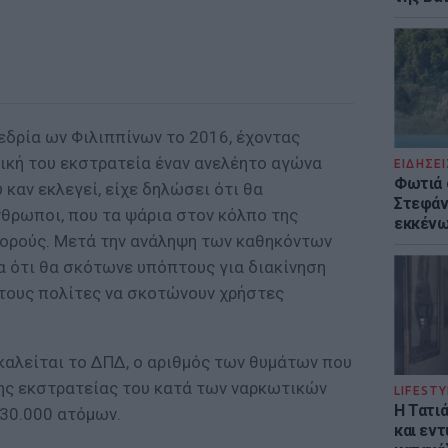
εδρία ων Φιλιππίνων το 2016, έχοντας
ική του εκστρατεία έναν ανελέητο αγώνα
ΕΙΔΗΣΕΙ
Φωτιά 
καν εκλεγεί, είχε δηλώσει ότι θα
Στεφάνι
θρωποι, που τα ψάρια στον κόλπο της
εκκένω
σορούς. Μετά την ανάληψη των καθηκόντων
α ότι θα σκότωνε υπόπτους για διακίνηση
 τους πολίτες να σκοτώνουν χρήστες
καλείται το ΔΠΔ, ο αριθμός των θυμάτων που
της εκστρατείας του κατά των ναρκωτικών
LIFESTY
Η Τατι
 30.000 ατόμων.
και εν