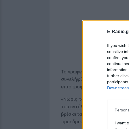
E-Radio.g
If you wish 
sensitive in
confirm you
continue se
information 
Το γραφείο του προέδρου των
further disc
συνελήφθη το πρωί της Τρίτης
participants
επιστροφή του από το Χονγκ 
Downstream 
«Νωρίς το πρωί, το τοπικό τμ
του εντάλματος σύλληψης από
Persona
βρίσκεται υπό την κράτηση τ
προεδρικού μεγάρου.
I want t