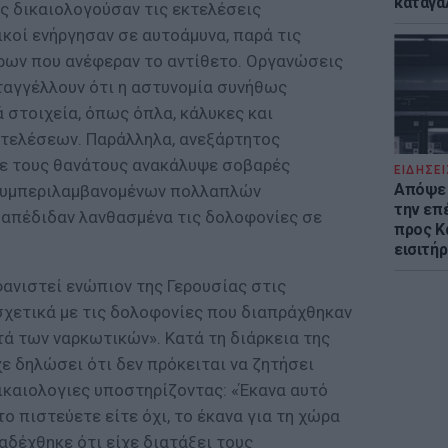
καταγά
ς δικαιολογούσαν τις εκτελέσεις
ικοί ενήργησαν σε αυτοάμυνα, παρά τις
ρων που ανέφεραν το αντίθετο. Οργανώσεις
αγγέλλουν ότι η αστυνομία συνήθως
 στοιχεία, όπως όπλα, κάλυκες και
κτελέσεων. Παράλληλα, ανεξάρτητος
σε τους θανάτους ανακάλυψε σοβαρές
ΕΙΔΗΣΕΙ
Απόψε 
 συμπεριλαμβανομένων πολλαπλών
την επ
απέδιδαν λανθασμένα τις δολοφονίες σε
προς Κα
εισιτήρ
φανιστεί ενώπιον της Γερουσίας στις
σχετικά με τις δολοφονίες που διαπράχθηκαν
τά των ναρκωτικών». Κατά τη διάρκεια της
ε δηλώσει ότι δεν πρόκειται να ζητήσει
ικαιολογιες υποστηρίζοντας: «Έκανα αυτό
το πιστεύετε είτε όχι, το έκανα για τη χώρα
ραδέχθηκε ότι είχε διατάξει τους