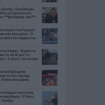
ς
 Δάντης: «Συνάδελφοι
ούν να ξεχάσουν ότι
ο """"My Number One""""»
στο λιμάνι του Πειραιά:
ακοπές έναν μήνα» - Η
 ατάκα στην κάμερα του
 στις Σέρρες: «Έχασα τη
και το παιδί μου, τα
λα» - Ο πόνος του πατέρα
Ιουλία Καλλιμάνη
 με το ίδιο νόμισμα
 «Εσένα σου αρέσει
ετε κάφρους και κτήνη
νσυναίσθηση»: Ο Τάσος
..δικάζει