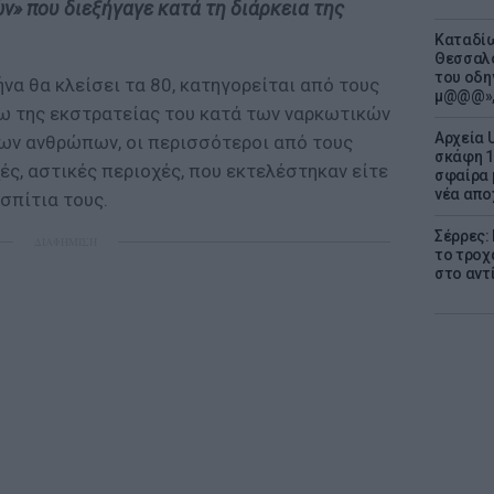
» που διεξήγαγε κατά τη διάρκεια της
Καταδίω
Θεσσαλο
του οδη
ήνα θα κλείσει τα 80, κατηγορείται από τους
μ@@@»,
σω της εκστρατείας του κατά των ναρκωτικών
Αρχεία 
ων ανθρώπων, οι περισσότεροι από τους
σκάφη 1
ς, αστικές περιοχές, που εκτελέστηκαν είτε
σφαίρα 
νέα απο
σπίτια τους.
Σέρρες:
ΔΙΑΦΗΜΙΣΗ
το τροχ
στο αντ