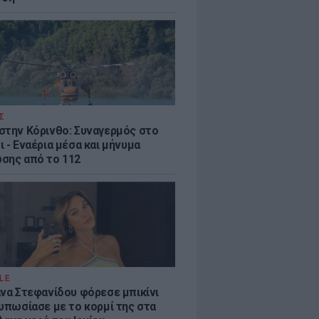
Σ
στην Κόρινθο: Συναγερμός στο
 - Εναέρια μέσα και μήνυμα
σης από το 112
LE
άνα Στεφανίδου φόρεσε μπικίνι
τυπωσίασε με το κορμί της στα