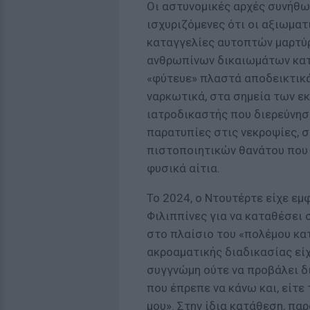
Οι αστυνομικές αρχές συνήθω
ισχυριζόμενες ότι οι αξιωματ
καταγγελίες αυτοπτών μαρτύ
ανθρωπίνων δικαιωμάτων κατ
«φύτευε» πλαστά αποδεικτικά
ναρκωτικά, στα σημεία των ε
ιατροδικαστής που διερεύνη
παρατυπίες στις νεκροψίες,
πιστοποιητικών θανάτου που 
φυσικά αίτια.
Το 2024, ο Ντουτέρτε είχε εμ
Φιλιππίνες για να καταθέσει 
στο πλαίσιο του «πολέμου κα
ακροαματικής διαδικασίας είχ
συγγνώμη ούτε να προβάλει δ
που έπρεπε να κάνω και, είτε 
μου». Στην ίδια κατάθεση, πα