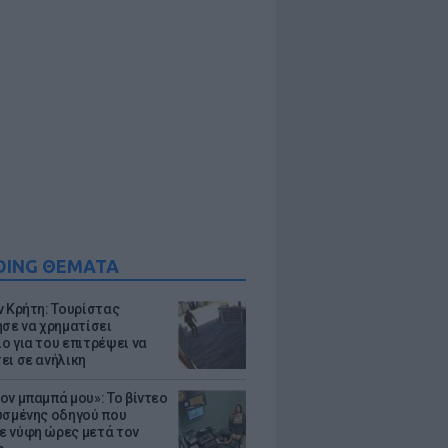
DING ΘΕΜΑΤΑ
ν Κρήτη: Τουρίστας
ησε να χρηματίσει
ο για του επιτρέψει να
ει σε ανήλικη
ον μπαμπά μου»: Το βίντεο
υσμένης οδηγού που
 νύφη ώρες μετά τον