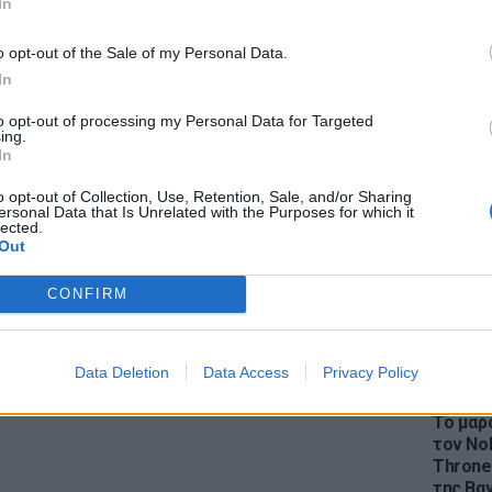
In
Ντουτέρτε είχε σχολιάσει πρόσφατα τη
ύλληψής του, δηλώνοντας: «Αν αυτή είναι η
o opt-out of the Sale of my Personal Data.
εν υπάρχει τίποτα που να μπορώ να κάνω».
In
ΔΙΑΦΗΜΙΣΗ
to opt-out of processing my Personal Data for Targeted
LIFESTY
ing.
Η Ελέν
In
χωρισμ
«Διαστ
o opt-out of Collection, Use, Retention, Sale, and/or Sharing
ersonal Data that Is Unrelated with the Purposes for which it
εκτοξε
lected.
Out
CONFIRM
Data Deletion
Data Access
Privacy Policy
LIFESTY
Το μαρο
τον Nol
Thrones
της Βα