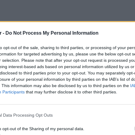
r -
Do Not Process My Personal Information
to opt-out of the sale, sharing to third parties, or processing of your per
formation for targeted advertising by us, please use the below opt-out s
r selection. Please note that after your opt-out request is processed y
eing interest-based ads based on personal information utilized by us or
disclosed to third parties prior to your opt-out. You may separately opt-
 Φιλιππίνων ανακοίνωσε ότι ο Ντουτέρτε
losure of your personal information by third parties on the IAB’s list of
 στο αεροδρόμιο της Μανίλα, μετά την
. This information may also be disclosed by us to third parties on the
IA
Κονγκ.
Participants
that may further disclose it to other third parties.
ΕΙΔΗΣΕΙ
ήμα της Interpol έλαβε το επίσημο αντίγραφο
Θερμοπ
 το ΔΠΔ. Αυτή τη στιγμή, o Ντουτέρτε
εξοικον
l Data Processing Opt Outs
ων αρχών» αναφέρει η ανακοίνωση του
την πο
o opt-out of the Sharing of my personal data.