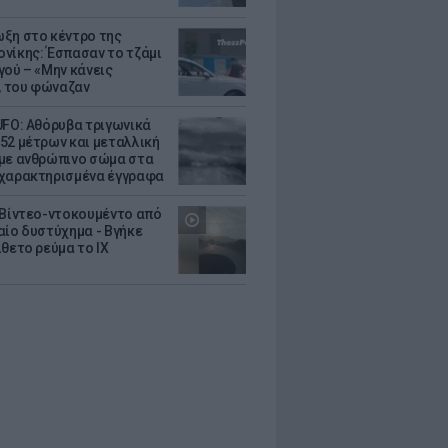
ξη στο κέντρο της
νίκης: Έσπασαν το τζάμι
γού – «Μην κάνεις
 του φώναζαν
UFO: Αθόρυβα τριγωνικά
52 μέτρων και μεταλλική
με ανθρώπινο σώμα στα
χαρακτηρισμένα έγγραφα
 Βίντεο-ντοκουμέντο από
αίο δυστύχημα - Βγήκε
ίθετο ρεύμα το ΙΧ