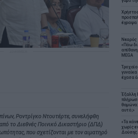
γάμο τη
Χρήστος
προσπαθ
έγραψα τ
Νεαρός 
«Πάω δι
απίθανη
ΔΙΑΦΗΜΙΣΗ
MEGA
Τροχαίο
γυναίκα 
έχασα ό
Έξαλλη 
πλήρωσε
θαμώνα:
αυτό;»
πίνων, Ροντρίγκο Ντουτέρτε, συνελήφθη
«Τα κάν
από το Διεθνές Ποινικό Δικαστήριο (ΔΠΔ)
χωρίς ε
ωπότητας, που σχετίζονται με τον αιματηρό
Δούσης.