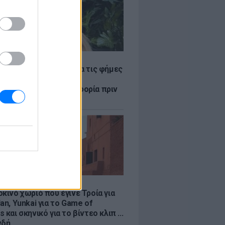
LE
η Βουλγαράκη ξεσπά για τις φήμες
ού με τον Ιωαννίδη:
αυρώστε καμία πληροφορία πριν
ύσετε τη βλακεία σας»
LE
κινό χωριό που έγινε Τροία για
an, Yunkai για το Game of
 και σκηνικό για το βίντεο κλιπ ...
νδή