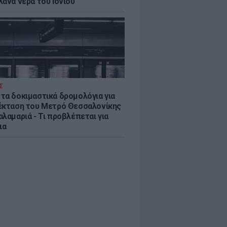
λανα νερά του Ιονίου
Σ
τα δοκιμαστικά δρομολόγια για
έκταση του Μετρό Θεσσαλονίκης
λαμαριά - Τι προβλέπεται για
ια