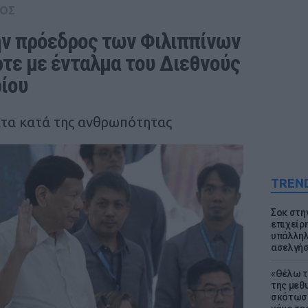
ΟΣ
ν πρόεδρος των Φιλιππίνων 
τε με ένταλμα του Διεθνούς 
ίου
ατα κατά της ανθρωπότητας
TREN
Σοκ στη
επιχείρ
υπάλληλ
ασελγήσ
«Θέλω τ
της μεθ
σκότωσε