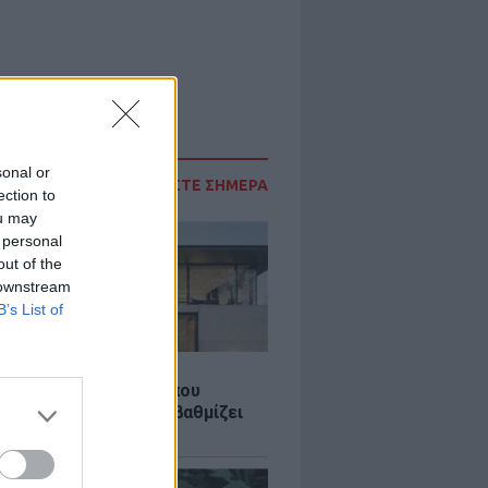
sonal or
ΔΙΑΒΑΣΤΕ ΣΗΜΕΡΑ
ection to
ou may
 personal
out of the
 downstream
B’s List of
Σ
λαστική: Καινοτομία που
ομεί ενέργεια και αναβαθμίζει
ιότητα ζωής