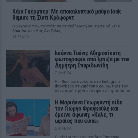
Κάια Γκέρμπερ: Με αποκαλυπτικό μαύρο look
θύμισε τη Σίντι Κρόφορντ
Η 24χρονη πρωτοστάτησε σε εκδήλωση για τη σειρά «The
Shards» στο Λος Αντζελες
ΣΉΜΕΡΑ
Ιωάννα Τούνη: Αδημοσίευτη
φωτογραφία από Ίμπιζα με τον
Δημήτρη Σπυριδωνίδη
ΣΉΜΕΡΑ
Η influencer ανέβασε στο Instagram
throwback στιγμιότυπο και ρώτησε τον
σύντροφό της για τον φετινό προορισμό
Η Μαριάννα Γεωργαντή είδε
τον Γιώργο Φραγκούλη και
έμεινε άφωνη: «Καλέ, τι
ωραίος που είναι»
ΣΉΜΕΡΑ
Οι τίτλοι της εφημερίδας Espresso