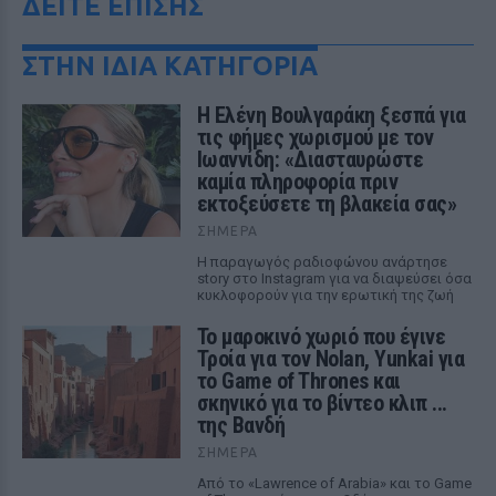
ΔΕΙΤΕ ΕΠΙΣΗΣ
ΣΤΗΝ ΙΔΙΑ ΚΑΤΗΓΟΡΙΑ
Η Ελένη Βουλγαράκη ξεσπά για
τις φήμες χωρισμού με τον
Ιωαννίδη: «Διασταυρώστε
καμία πληροφορία πριν
εκτοξεύσετε τη βλακεία σας»
ΣΉΜΕΡΑ
Η παραγωγός ραδιοφώνου ανάρτησε
story στο Instagram για να διαψεύσει όσα
κυκλοφορούν για την ερωτική της ζωή
Το μαροκινό χωριό που έγινε
Τροία για τον Nolan, Yunkai για
το Game of Thrones και
σκηνικό για το βίντεο κλιπ ...
της Βανδή
ΣΉΜΕΡΑ
Από το «Lawrence of Arabia» και το Game