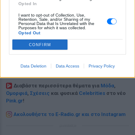
Opted In
I want to opt-out of Collection, Use,
Retention, Sale, and/or Sharing of my
Personal Data that Is Unrelated with the
Purposes for which it was collected.
Opted Out
CONFIRM
Ακολουθήστε το E-Radio.gr στο
Google News
Data Deletion
Data Access
Privacy Policy
και μάθετε πρώτοι
τα πιο hot νέα
.
Διαβάστε περισσότερα θέματα για
Μόδα
,
Ομορφιά
,
Σχέσεις
και φυσικά
Celebrities
στο νέο
Pink.gr
!
Ακολουθήστε το E-Radio.gr και στο Instagram
ΔΙΑΦΗΜΙΣΗ