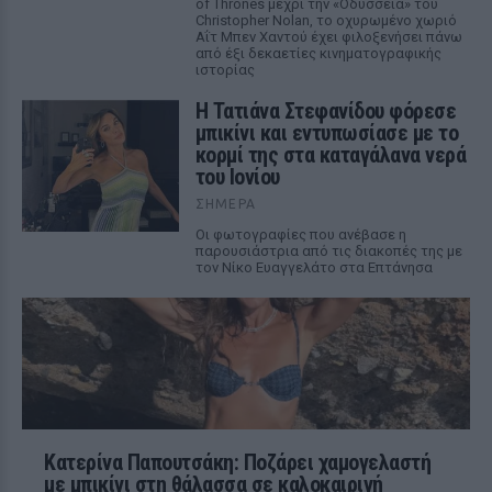
of Thrones μέχρι την «Οδύσσεια» του
Christopher Nolan, το οχυρωμένο χωριό
Αΐτ Μπεν Χαντού έχει φιλοξενήσει πάνω
από έξι δεκαετίες κινηματογραφικής
ιστορίας
Η Τατιάνα Στεφανίδου φόρεσε
μπικίνι και εντυπωσίασε με το
κορμί της στα καταγάλανα νερά
του Ιονίου
ΣΉΜΕΡΑ
Οι φωτογραφίες που ανέβασε η
παρουσιάστρια από τις διακοπές της με
τον Νίκο Ευαγγελάτο στα Επτάνησα
Κατερίνα Παπουτσάκη: Ποζάρει χαμογελαστή
με μπικίνι στη θάλασσα σε καλοκαιρινή