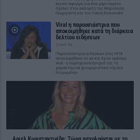
έγιναν αφορμή για ένα χαριτωμένο
σχόλιο στην εκπομπή της Μαριάννας
Γεωργαντή και του Γιάννη Κολοκυθά
Viral η παρουσιάστρια που
αποκοιμήθηκε κατά τη διάρκεια
δελτίου ειδήσεων
ΣΉΜΕΡΑ
Παρουσιάστρια ειδήσεων στις ΗΠΑ
αποκοιμήθηκε on air και έγινε αμέσως
viral - η συμπαρουσιάστριά της τη
χαρακτήρισε χιουμοριστικά «Ωραία
Κοιμωμένη».
Αριελ Κωνσταντινίδη: Τώρα ασχολούνται με το