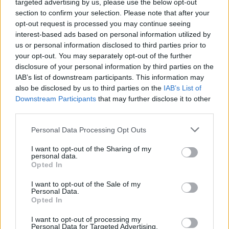
κυκλοφόρησε το κομμάτι ούτως ή άλλως.
targeted advertising by us, please use the below opt-out
section to confirm your selection. Please note that after your
Η ριάλιτι σταρ φέρεται τώρα να εξετάζει το
opt-out request is processed you may continue seeing
ενδεχόμενο να αλλάξει τη συμφωνία επιμέλειας με
interest-based ads based on personal information utilized by
us or personal information disclosed to third parties prior to
τον αστέρα του χιπ-χοπ.
your opt-out. You may separately opt-out of the further
disclosure of your personal information by third parties on the
[ΠΗΓΗ]
IAB’s list of downstream participants. This information may
also be disclosed by us to third parties on the
IAB’s List of
Downstream Participants
that may further disclose it to other
ΔΙΑΦΗΜΙΣΗ
third parties.
Personal Data Processing Opt Outs
I want to opt-out of the Sharing of my
personal data.
Opted In
I want to opt-out of the Sale of my
Personal Data.
Opted In
I want to opt-out of processing my
Personal Data for Targeted Advertising.