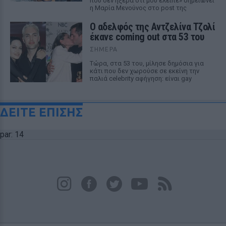
που δεν ήξερα ότι μου έλειπε» σημειώνει
η Μαρία Μενούνος στο post της
Ο αδελφός της Αντζελίνα Τζολί
έκανε coming out στα 53 του
ΣΉΜΕΡΑ
Τώρα, στα 53 του, μίλησε δημόσια για
κάτι που δεν χωρούσε σε εκείνη την
παλιά celebrity αφήγηση: είναι gay
ΔΕΙΤΕ ΕΠΙΣΗΣ
par: 14