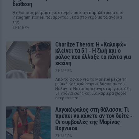
διάθεση
Η ηθοποιός μοιράστηκε στιγμές από την παραλία μέσα από
Instagram stories, ποζάροντας μέσα στο νερό με τα αγόρια
της
ΣΉΜΕΡΑ
Charlize Theron: Η «Καλυψώ»
κλείνει τα 51 ‑ H ζωή και ο
ρόλος που άλλαξε τα πάντα για
εκείνη
ΣΉΜΕΡΑ
Από το Όσκαρ για το Monster μέχρι τη
μυθική Καλυψώ στην «Οδύσσεια» του
Νόλαν - η Νοτιοαφρικανή σταρ γιορτάζει
51 χρόνια ζωής και μια καριέρα χωρίς
στερεότυπα.
Λαγοκέφαλος στη θάλασσα: Τι
πρέπει να κάνετε αν τον δείτε ‑
Οι συμβουλές της Μαρίνας
Βερνίκου
ΣΉΜΕΡΑ