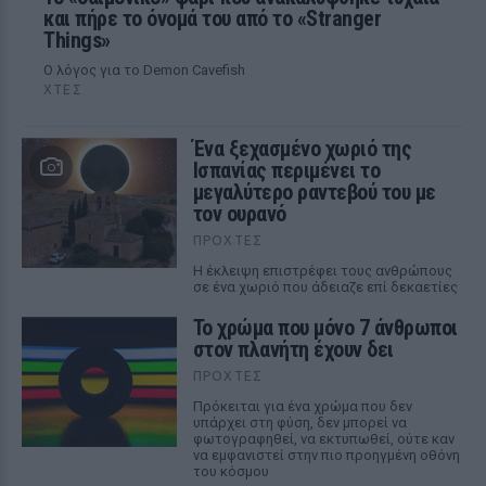
και πήρε το όνομά του από το «Stranger
Things»
Ο λόγος για το Demon Cavefish
ΧΤΕΣ
Ένα ξεχασμένο χωριό της
Ισπανίας περιμένει το
μεγαλύτερο ραντεβού του με
τον ουρανό
ΠΡΟΧΤΈΣ
Η έκλειψη επιστρέφει τους ανθρώπους
σε ένα χωριό που άδειαζε επί δεκαετίες
Το χρώμα που μόνο 7 άνθρωποι
στον πλανήτη έχουν δει
ΠΡΟΧΤΈΣ
Πρόκειται για ένα χρώμα που δεν
υπάρχει στη φύση, δεν μπορεί να
φωτογραφηθεί, να εκτυπωθεί, ούτε καν
να εμφανιστεί στην πιο προηγμένη οθόνη
του κόσμου