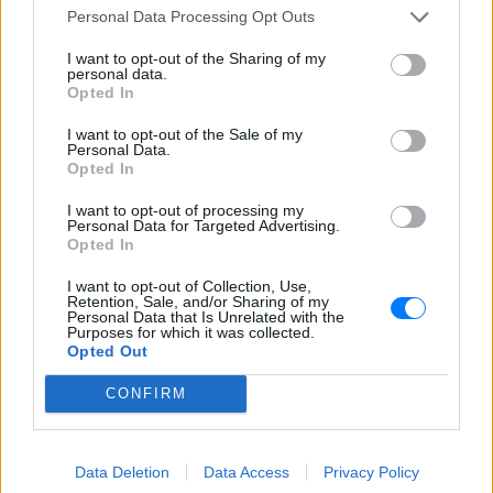
Personal Data Processing Opt Outs
I want to opt-out of the Sharing of my
personal data.
Opted In
I want to opt-out of the Sale of my
Personal Data.
Opted In
Ακολουθήστε το E-Radio.gr στο
Google News
και μάθετε πρώτοι
τα πιο hot νέα
.
I want to opt-out of processing my
Personal Data for Targeted Advertising.
Opted In
Εσύ μπήκες στο E-Daily.gr; Τα νέα της ημέρας
I want to opt-out of Collection, Use,
και ότι σου κάνει κλικ!
Retention, Sale, and/or Sharing of my
Personal Data that Is Unrelated with the
Purposes for which it was collected.
Ακολουθήστε το E-Radio.gr και στο Instagram
Opted Out
ΔΙΑΦΗΜΙΣΗ
CONFIRM
Data Deletion
Data Access
Privacy Policy