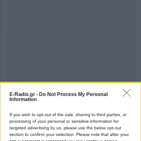
Ακολουθήστε το E-Radio.gr στο
Google News
E-Radio.gr -
Do Not Process My Personal
Information
και μάθετε πρώτοι
τα πιο hot νέα
.
If you wish to opt-out of the sale, sharing to third parties, or
Εσύ μπήκες στο E-Daily.gr; Τα νέα της ημέρας
processing of your personal or sensitive information for
και ότι σου κάνει κλικ!
targeted advertising by us, please use the below opt-out
section to confirm your selection. Please note that after your
Ακολουθήστε το E-Radio.gr και στο Instagram