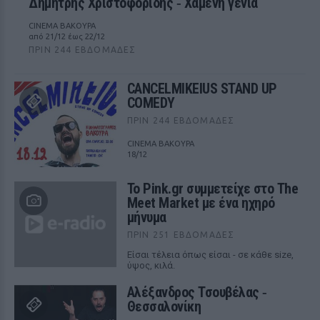
Δημήτρης Χριστοφορίδης ‑ Χαμένη γενιά
CINEMA ΒΑΚΟΥΡΑ
από 21/12 έως 22/12
ΠΡΙΝ 244 ΕΒΔΟΜΆΔΕΣ
CANCELMIKEIUS STAND UP
COMEDY
ΠΡΙΝ 244 ΕΒΔΟΜΆΔΕΣ
CINEMA ΒΑΚΟΥΡΑ
18/12
Το Pink.gr συμμετείχε στο The
Meet Market με ένα ηχηρό
μήνυμα
ΠΡΙΝ 251 ΕΒΔΟΜΆΔΕΣ
Είσαι τέλεια όπως είσαι - σε κάθε size,
ύψος, κιλά.
Αλέξανδρος Τσουβέλας ‑
Θεσσαλονίκη