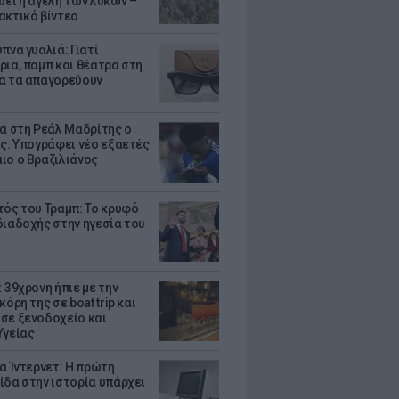
σει η αγέλη των λύκων –
ακτικό βίντεο
πνα γυαλιά: Γιατί
ρια, παμπ και θέατρα στη
α τα απαγορεύουν
τα στη Ρεάλ Μαδρίτης ο
υς: Υπογράφει νέο εξαετές
ιο ο Βραζιλιάνος
τός του Τραμπ: Το κρυφό
διαδοχής στην ηγεσία του
 39χρονη ήπιε με την
κόρη της σε boat trip και
σε ξενοδοχείο και
Υγείας
ια Ίντερνετ: Η πρώτη
ίδα στην ιστορία υπάρχει