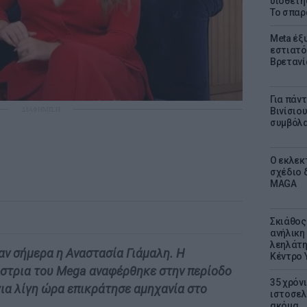
υιοθετή
Το σπαρ
Meta έξυ
εστιατό
Βρετανί
Για πάν
ΔΙΑΦΗΜΙΣΗ
Βινίσιο
συμβόλα
Ο εκλεκ
σχέδιο 
MAGA
Σκιάθος:
ανήλικη 
λεηλάτη
αν σήμερα η Αναστασία Γιάμαλη. Η
Κέντρο 
στρια του Mega αναφέρθηκε στην περίοδο
35 χρόν
για λίγη ώρα επικράτησε αμηχανία στο
ιστοσελ
ακόμα