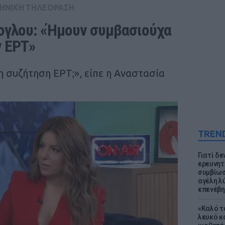
ΗΝΙΚΗ ΤΗΛΕΟΡΑΣΗ
ογλου: «Ήμουν συμβασιούχα 
ν ΕΡΤ»
η συζήτηση ΕΡΤ;», είπε η Αναστασία
TREN
Γιατί δε
ερευνητ
συμβίωσ
αγέλη λύ
επενέβη
«Καλό τα
λευκό κ