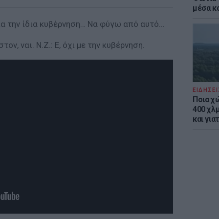
μέσα κ
ια την ίδια κυβέρνηση… Να φύγω από αυτό…
ον, ναι. Ν.Ζ.: Ε, όχι με την κυβέρνηση.
ΕΙΔΗΣΕΙ
Ποια χ
400 χλμ
και για