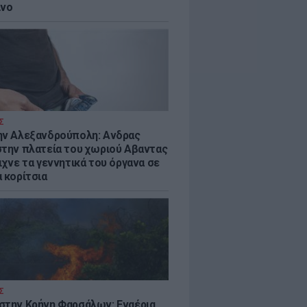
ίνο
Σ
ην Αλεξανδρούπολη: Ανδρας
στην πλατεία του χωριού Αβαντας
ιχνε τα γεννητικά του όργανα σε
 κορίτσια
Σ
στην Κρήνη Φαρσάλων: Εναέρια