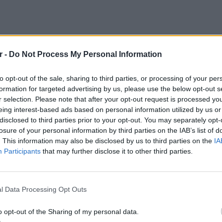
r -
Do Not Process My Personal Information
ασία του, πολλά είχαν ακουστεί εκείνη την
to opt-out of the sale, sharing to third parties, or processing of your per
τασία Γιάμαλη.
formation for targeted advertising by us, please use the below opt-out s
r selection. Please note that after your opt-out request is processed y
σουν μικρή, γιατί να ακουστεί;
eing interest-based ads based on personal information utilized by us or
disclosed to third parties prior to your opt-out. You may separately opt-
ε να ανοίξουμε τη συζήτηση ΕΡΤ; Άμα
losure of your personal information by third parties on the IAB’s list of
. This information may also be disclosed by us to third parties on the
IA
Participants
that may further disclose it to other third parties.
ΔΙΑΦΗΜΙΣΗ
ΕΙΔΗΣΕΙ
l Data Processing Opt Outs
Συμφων
Στην αμ
o opt-out of the Sharing of my personal data.
ευρώ