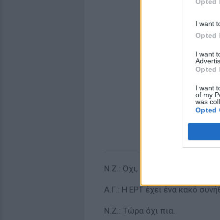
Opted 
I want t
Opted 
I want 
Advertis
Opted 
I want t
of my P
was col
Opted 
Ν.Ζ.: Όχι, άστο, τέλος πάντων.
Α.Γ.: Η ΕΡΤ έχει ένα κακό συν
Ν.Ζ.: Τώρα όχι πια.