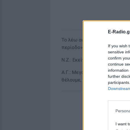
E-Radio.g
Το λέω αυτό γιατί έχει τη σημ
If you wish 
περίοδο», είπε αρχικά η Ανασ
sensitive in
confirm you
Ν.Ζ.: Εκείνη την περίοδο που ή
continue se
information 
Α.Γ.: Μεγάλη ιστορία… Θέλουμ
further disc
θέλουμε, να την ανοίξουμε.
participants
Downstream 
Persona
I want t