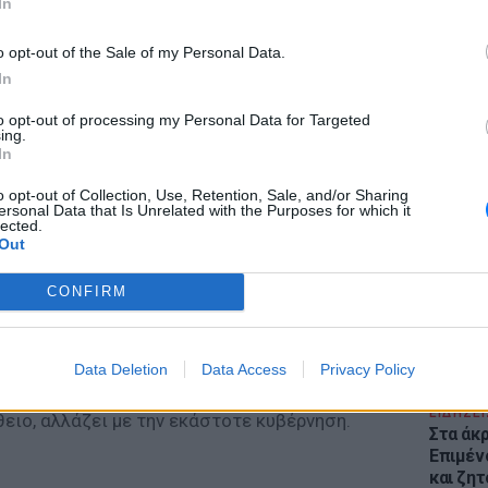
In
o opt-out of the Sale of my Personal Data.
In
to opt-out of processing my Personal Data for Targeted
ing.
In
ΕΙΔΗΣΕΙ
Θέουτα:
o opt-out of Collection, Use, Retention, Sale, and/or Sharing
γεμάτο
ersonal Data that Is Unrelated with the Purposes for which it
lected.
παραμέ
Out
CONFIRM
Data Deletion
Data Access
Privacy Policy
ΕΙΔΗΣΕΙ
ήθειο, αλλάζει με την εκάστοτε κυβέρνηση.
Στα άκ
Επιμέν
και ζητ