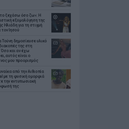
 το ξεχάσω όσο ζω»: Η
ιστική εξομολόγηση της
ς Ηλιάδη για τη στιγμή
 τον Ιησού
α Τούνη δημοσίευσε υλικό
 διακοπές της στη
 Όσο και αν έχω
ι, αυτός είναι ο
νος μου προορισμός
υναίκα από την Αιθιοπία
ral με τη φυσική ομορφιά
ίτε την εντυπωσιακή
ρφωσή της