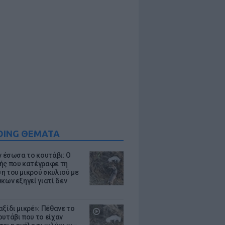
DING ΘΕΜΑΤΑ
ν έσωσα το κουτάβι: Ο
ής που κατέγραφε τη
η του μικρού σκυλιού με
κων εξηγεί γιατί δεν
ξίδι μικρέ»: Πέθανε το
ουτάβι που το είχαν