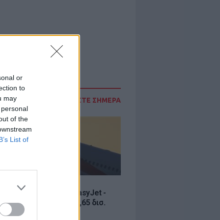
sonal or
ection to
ou may
ΔΙΑΒΑΣΤΕ ΣΗΜΕΡΑ
 personal
out of the
 downstream
B’s List of
Σ
ία εξαγοράς για την EasyJet -
ερικανική Appolo για 6,65 δισ.