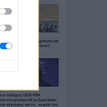
Σ
 «Οι κάτοικοι είναι ανήμποροι και
ι αγωνία» - 5.000 μετανάστες
νουν στην περιοχή
Σ
ρα ο πόλεμος UEFA-FIFA:
ουν στο μποϊκοτάζ οι Ευρωπαίοι
ούν εγγυήσεις και το... κεφάλι του