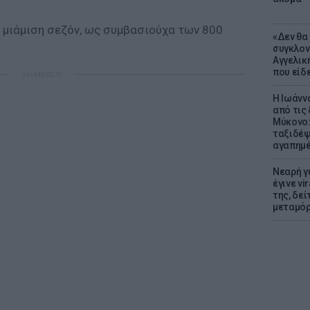
α μιάμιση σεζόν, ως συμβασιούχα των 800
«Δεν θα
συγκλον
Αγγελική
που είδε
ΔΙΑΦΗΜΙΣΗ
Η Ιωάνν
από τις
Μύκονο:
ταξιδέψε
αγαπημέ
Νεαρή γ
έγινε vi
της, δε
μεταμό