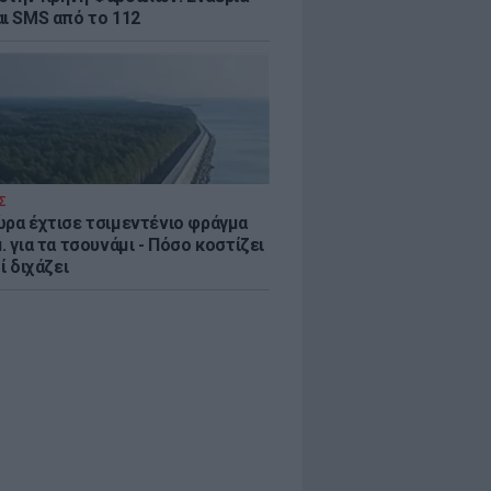
αι SMS από το 112
Σ
ώρα έχτισε τσιμεντένιο φράγμα
. για τα τσουνάμι - Πόσο κοστίζει
τί διχάζει