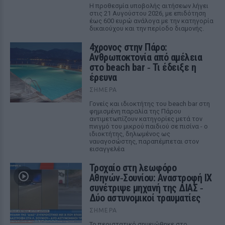
Η προθεσμία υποβολής αιτήσεων λήγει
στις 21 Αυγούστου 2026, με επιδότηση
έως 600 ευρώ ανάλογα με την κατηγορία
δικαιούχου και την περίοδο διαμονής.
4χρονος στην Πάρο:
Ανθρωποκτονία από αμέλεια
στο beach bar ‑ Τι έδειξε η
έρευνα
ΣΉΜΕΡΑ
Γονείς και ιδιοκτήτης του beach bar στη
φημισμένη παραλία της Πάρου
αντιμετωπίζουν κατηγορίες μετά τον
πνιγμό του μικρού παιδιού σε πισίνα - ο
ιδιοκτήτης, δηλωμένος ως
ναυαγοσώστης, παραπέμπεται στον
εισαγγελέα
Τροχαίο στη λεωφόρο
Αθηνών‑Σουνίου: Αναστροφή ΙΧ
συνέτριψε μηχανή της ΔΙΑΣ ‑
Δύο αστυνομικοί τραυματίες
ΣΉΜΕΡΑ
Το περιστατικό σημειώθηκε στο