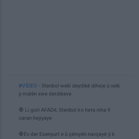
#VÎDEO
- Stenbol wekî deydikê diheje û xelk
ji malên xwe derdikeve
🛑 Li gorî AFADê, Stenbol îro heta niha 9
caran hejiyaye
🛑Ev der Esenyurt e û şêniyên navçeyê jî li