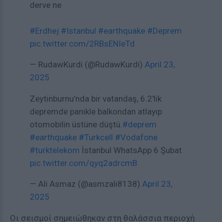
derve ne
#Erdhej
#Istanbul
#earthquake
#Deprem
pic.twitter.com/2RBsENIeTd
— RudawKurdi (@RudawKurdi)
April 23,
2025
Zeytinburnu'nda bir vatandaş, 6.2'lik
depremde panikle balkondan atlayıp
otomobilin üstüne düştü.
#deprem
#earthquake
#Turkcell
#Vodafone
#turktelekom
İstanbul WhatsApp 6 Şubat
pic.twitter.com/qyq2adrcmB
— Ali Asmaz (@asmzali8138)
April 23,
2025
Οι σεισμοί σημειώθηκαν στη θαλάσσια περιοχή