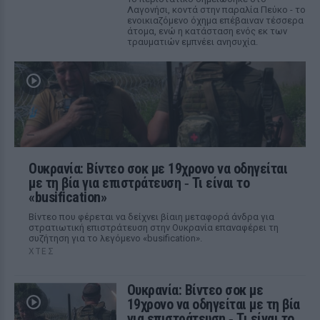
Λαγονήσι, κοντά στην παραλία Πεύκο - το
ενοικιαζόμενο όχημα επέβαιναν τέσσερα
άτομα, ενώ η κατάσταση ενός εκ των
τραυματιών εμπνέει ανησυχία.
Ουκρανία: Βίντεο σοκ με 19χρονο να οδηγείται
με τη βία για επιστράτευση ‑ Τι είναι το
«busification»
Βίντεο που φέρεται να δείχνει βίαιη μεταφορά άνδρα για
στρατιωτική επιστράτευση στην Ουκρανία επαναφέρει τη
συζήτηση για το λεγόμενο «busification».
ΧΤΕΣ
Ουκρανία: Βίντεο σοκ με
19χρονο να οδηγείται με τη βία
για επιστράτευση ‑ Τι είναι το