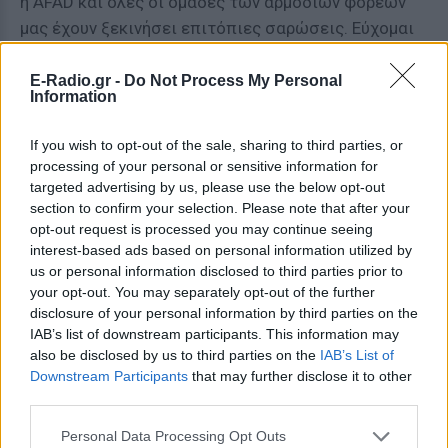
η AFAD και όλες οι ομάδες των αρμόδιων φορέων
μας έχουν ξεκινήσει επιτόπιες σαρώσεις. Εύχομαι
στους πολίτες μας που επλήγησαν από τον σεισμό
να γίνουν σύντομα καλά. Είθε ο Αλλάχ να
E-Radio.gr -
Do Not Process My Personal
Information
προστατεύει τη χώρα και το έθνος μας από
καταστροφές».
If you wish to opt-out of the sale, sharing to third parties, or
processing of your personal or sensitive information for
Ο πρόεδρος της Τουρκίας Ρετζέπ Ταγίπ Ερντογάν
targeted advertising by us, please use the below opt-out
δήλωσε ότι οι εξελίξεις παρακολουθούνται μετά
section to confirm your selection. Please note that after your
τους σεισμούς που έγιναν αισθητοί στην
opt-out request is processed you may continue seeing
interest-based ads based on personal information utilized by
Κωνσταντινούπολη. Ο Ερντογάν δήλωσε:
us or personal information disclosed to third parties prior to
«Παρακολουθούμε στενά τις εξελίξεις. Μεταφέρω
your opt-out. You may separately opt-out of the further
τις ευχές μου για περαστικά στους πολίτες μας».
disclosure of your personal information by third parties on the
IAB’s list of downstream participants. This information may
[ΠΗΓΗ]
also be disclosed by us to third parties on the
IAB’s List of
Downstream Participants
that may further disclose it to other
third parties.
ΔΙΑΦΗΜΙΣΗ
Personal Data Processing Opt Outs