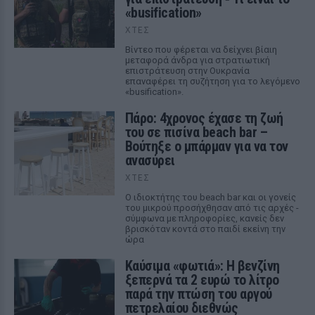
«busification»
ΧΤΕΣ
Βίντεο που φέρεται να δείχνει βίαιη
μεταφορά άνδρα για στρατιωτική
επιστράτευση στην Ουκρανία
επαναφέρει τη συζήτηση για το λεγόμενο
«busification».
Πάρο: 4χρονος έχασε τη ζωή
του σε πισίνα beach bar –
Βούτηξε ο μπάρμαν για να τον
ανασύρει
ΧΤΕΣ
Ο ιδιοκτήτης του beach bar και οι γονείς
του μικρού προσήχθησαν από τις αρχές -
σύμφωνα με πληροφορίες, κανείς δεν
βρισκόταν κοντά στο παιδί εκείνη την
ώρα
Καύσιμα «φωτιά»: Η βενζίνη
ξεπερνά τα 2 ευρώ το λίτρο
παρά την πτώση του αργού
πετρελαίου διεθνώς