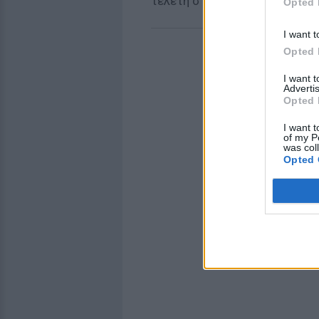
τελετή στην οποία θα παρευρ
Opted 
I want t
Opted 
I want 
Advertis
Opted 
I want t
of my P
was col
Opted 