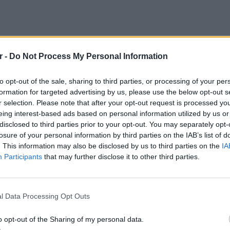
r -
Do Not Process My Personal Information
ς 10 το πρωί του Σαββάτου (26.04.2025)
to opt-out of the sale, sharing to third parties, or processing of your per
formation for targeted advertising by us, please use the below opt-out s
υ, μετά από τρεις ημέρες δημόσιας προβολής
r selection. Please note that after your opt-out request is processed y
eing interest-based ads based on personal information utilized by us or
disclosed to third parties prior to your opt-out. You may separately opt-
, ο Πάπας Φραγκίσκος θα ταφεί σε ένα απλό
losure of your personal information by third parties on the IAB’s list of
ντας την παραδοσιακή διάταξη τριπλού
. This information may also be disclosed by us to third parties on the
IA
 άνθρωποι συγκεντρώθηκαν στη Βασιλική του
Participants
that may further disclose it to other third parties.
, με το Βατικανό να κρατά τις πόρτες του
ΕΙΔΗΣΕΙ
ς νύχτας για να διαχειριστεί το αυξανόμενο
Συγκλο
Πόρτο 
l Data Processing Opt Outs
έζησαν
ου θα κλείσει στις 20:00 τοπική ώρα σε μια
o opt-out of the Sharing of my personal data.