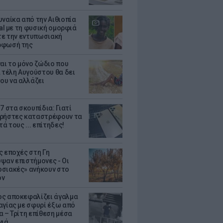
υναίκα από την Αιθιοπία
ral με τη φυσική ομορφιά
ίτε την εντυπωσιακή
ρφωσή της
ναι το μόνο ζώδιο που
α τέλη Αυγούστου θα δει
του να αλλάζει
7 στα σκουπίδια: Γιατί
ρήστες καταστρέφουν τα
τά τους ... επίτηδες!
ς εποχές στη Γη
ψαν επιστήμονες - Oι
σιακές» ανήκουν στο
όν
ς αποκεφαλίζει άγαλμα
αγίας με σφυρί έξω από
α – Τρίτη επίθεση μέσα
νιά