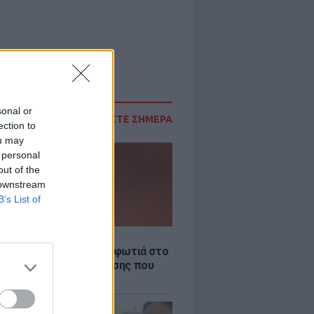
sonal or
ΔΙΑΒΑΣΤΕ ΣΗΜΕΡΑ
ection to
ou may
 personal
out of the
 downstream
B’s List of
Σ
νιστικό βίντεο από τη φωτιά στο
Γερμενό: Η νύχτα κόλασης που
 όσοι επιχειρούσαν