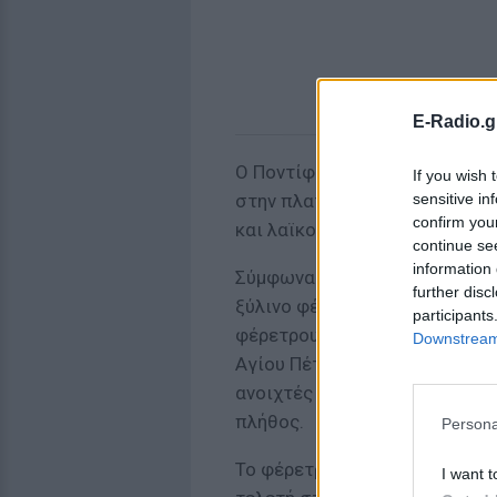
E-Radio.g
Ο Ποντίφικας θα κηδευτεί στι
If you wish 
sensitive in
στην πλατεία του Αγίου Πέτρο
confirm you
και λαϊκού προσκυνήματος.
continue se
information 
Σύμφωνα με τις επιθυμίες του
further disc
ξύλινο φέρετρο, εγκαταλείπο
participants
φέρετρου. Πάνω από 128.000
Downstream 
Αγίου Πέτρου από την Τετάρτη
ανοιχτές κατά τη διάρκεια τη
πλήθος.
Persona
Το φέρετρο του πάπα Φραγκίσκ
I want t