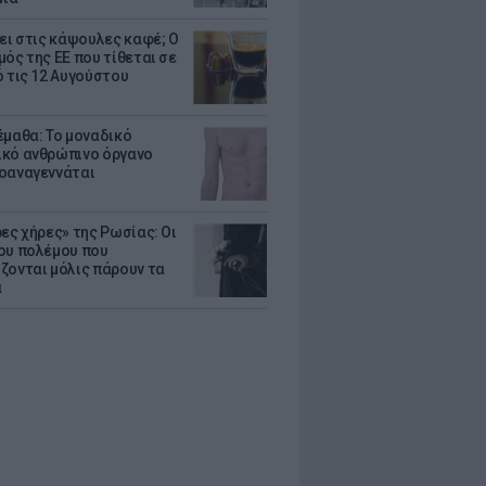
ζει στις κάψουλες καφέ; Ο
μός της ΕΕ που τίθεται σε
ό τις 12 Αυγούστου
έμαθα: Το μοναδικό
κό ανθρώπινο όργανο
οαναγεννάται
ρες χήρες» της Ρωσίας: Οι
ου πολέμου που
ζονται μόλις πάρουν τα
α