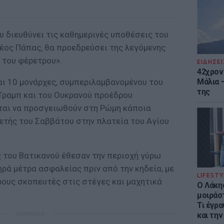
που διευθύνει τις καθημερινές υποθέσεις του
νέος Πάπας, θα προεδρεύσει της λεγόμενης
 του φέρετρου».
ΕΙΔΗΣΕΙ
42χρον
Μάλια 
αι 10 μονάρχες, συμπεριλαμβανομένου του
της
Τραμπ και του Ουκρανού προέδρου
εται να προσγειωθούν στη Ρώμη κάποια
λετής του Σαββάτου στην πλατεία του Αγίου
ές του Βατικανού έθεσαν την περιοχή γύρω
ρά μέτρα ασφαλείας πριν από την κηδεία, με
LIFESTY
ρους σκοπευτές στις στέγες και μαχητικά
Ο Λάκης
μοιράσ
Τι έγρα
ΔΙΑΦΗΜΙΣΗ
και την