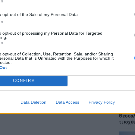
εθούν ανώτεροι καρδινάλιοι.
In
ΔΙΑΦΗΜΙΣΗ
o opt-out of the Sale of my Personal Data.
In
to opt-out of processing my Personal Data for Targeted
ΕΙΔΗΣΕΙ
ing.
Voucher
In
κρίσιμ
χάσετε
o opt-out of Collection, Use, Retention, Sale, and/or Sharing
ersonal Data that Is Unrelated with the Purposes for which it
lected.
Out
CONFIRM
Data Deletion
Data Access
Privacy Policy
ΕΙΔΗΣΕΙ
Αλλαγέ
Θεσσαλο
τι ισχύ