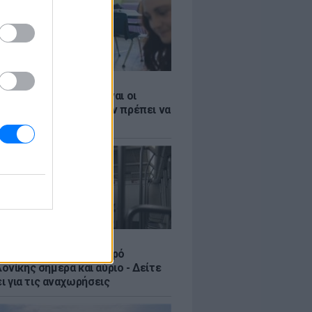
Σ
 ΕΣΠΑ 2026: Αυτές είναι οι
ες ημερομηνίες που δεν πρέπει να
Σ
ς στο ωράριο του Μετρό
νίκης σήμερα και αύριο - Δείτε
ει για τις αναχωρήσεις