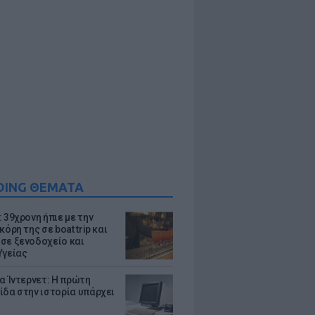
DING ΘΕΜΑΤΑ
 39χρονη ήπιε με την
κόρη της σε boat trip και
σε ξενοδοχείο και
Υγείας
ια Ίντερνετ: Η πρώτη
ίδα στην ιστορία υπάρχει