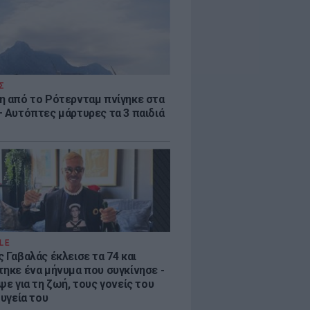
Σ
η από το Ρότερνταμ πνίγηκε στα
– Αυτόπτες μάρτυρες τα 3 παιδιά
LE
 Γαβαλάς έκλεισε τα 74 και
τηκε ένα μήνυμα που συγκίνησε -
ψε για τη ζωή, τους γονείς του
 υγεία του