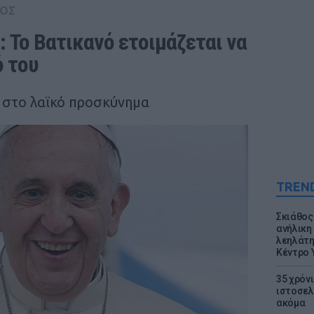
ΟΣ
Το Βατικανό ετοιμάζεται να 
ό του
 στο λαϊκό προσκύνημα
TREN
Σκιάθος:
ανήλικη 
λεηλάτη
Κέντρο 
35 χρόν
ιστοσελ
ακόμα