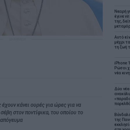
Νεαρή γ
έγινε vi
της, δε
μεταμό
Αυτό εί
ΔΙΑΦΗΜΙΣΗ
μέχρι τ
τη ζωή 
iPhone 1
Ρώσοι χ
νέα κινη
Δύο νέε
ανακάλυ
«παραδο
παρελθ
 έχουν κάνει ουρές για ώρες για να
σέβη στον ποντίφικα, του οποίου το
Βάνδαλο
ο απόγευμα
της Παν
εκκλησί
στη χρο