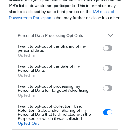
IAB’s list of downstream participants. This information may
Ακολουθήστε το E-Radio.gr στο
Google News
also be disclosed by us to third parties on the
IAB’s List of
και μάθετε πρώτοι
τα πιο hot νέα
.
Downstream Participants
that may further disclose it to other
third parties.
Εσύ μπήκες στο E-Daily.gr; Τα νέα της ημέρας
Personal Data Processing Opt Outs
και ότι σου κάνει κλικ!
I want to opt-out of the Sharing of my
personal data.
Ακολουθήστε το E-Radio.gr και στο Instagram
Opted In
ΔΙΑΦΗΜΙΣΗ
I want to opt-out of the Sale of my
Personal Data.
Opted In
I want to opt-out of processing my
Personal Data for Targeted Advertising.
Opted In
I want to opt-out of Collection, Use,
Retention, Sale, and/or Sharing of my
Personal Data that Is Unrelated with the
Purposes for which it was collected.
Opted Out