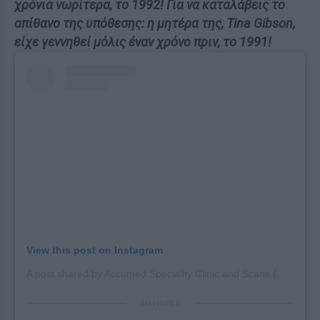
χρόνια νωρίτερα, το 1992! Για να καταλάβεις το
απίθανο της υπόθεσης: η μητέρα της, Tina Gibson,
είχε γεννηθεί μόλις έναν χρόνο πριν, το 1991!
View this post on Instagram
A post shared by Accumed Speciality Clinic and Scans (@accumedspecialityclinic)
ΔΙΑΦΗΜΙΣΗ