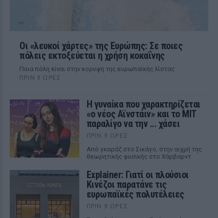
Οι «λευκοί χάρτες» της Ευρώπης: Σε ποιες
πόλεις εκτοξεύεται η χρήση κοκαΐνης
Ποια πόλη είναι στην κορυφή της ευρωπαϊκής λίστας
ΠΡΙΝ 9 ΏΡΕΣ
Η γυναίκα που χαρακτηρίζεται
«ο νέος Αϊνστάιν» και το MIT
παραλίγο να την ... χάσει
ΠΡΙΝ 9 ΏΡΕΣ
Από γκαράζ στο Σικάγο, στην αιχμή της
θεωρητικής φυσικής στο Χάρβαρντ
Explainer: Γιατί οι πλούσιοι
Κινέζοι παρατάνε τις
ευρωπαϊκές πολυτέλειες
ΠΡΙΝ 9 ΏΡΕΣ