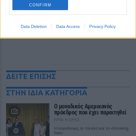
CONFIRM
Data Deletion
Data Access
Privacy Policy
ΔΕΙΤΕ ΕΠΙΣΗΣ
ΣΤΗΝ ΙΔΙΑ ΚΑΤΗΓΟΡΙΑ
Ο μοναδικός Αμερικανός
πρόεδρος που έχει παραιτηθεί
ΠΡΙΝ 9 ΏΡΕΣ
Η συγκάλυψη, οι ταινίες και το «Smoking
Gun»