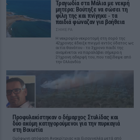
Τραγωδία στα Μάλια με νεκρή
μητέρα: Βούτηξε να σώσει τη
φίλη της και πνίγηκε ‑ τα
παιδιά φώναζαν για βοήθεια
ΣΉΜΕΡΑ
Η νεκροψία-νεκροτομή στη σορό της
42χρονης έδειξε πνιγμό εντός ύδατος ως
αιτία θανάτου - το 3χρονο παιδί της
αναμένεται να παραλάβει σήμερα η
21χρονη αδερφή του, που ταξίδεψε από
την Ολλανδία
Προφυλακίστηκαν ο δήμαρχος Στυλίδας και
δύο ακόμη κατηγορούμενοι για την πυρκαγιά
στη Βοιωτία
Ομόφωνη απόφαση Ανακρίτριας και Εισαγγελέα μετά από