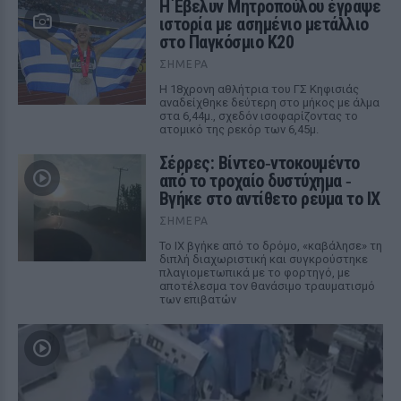
Η Έβελυν Μητροπούλου έγραψε
ιστορία με ασημένιο μετάλλιο
στο Παγκόσμιο Κ20
ΣΉΜΕΡΑ
Η 18χρονη αθλήτρια του ΓΣ Κηφισιάς
αναδείχθηκε δεύτερη στο μήκος με άλμα
στα 6,44μ., σχεδόν ισοφαρίζοντας το
ατομικό της ρεκόρ των 6,45μ.
Σέρρες: Βίντεο‑ντοκουμέντο
από το τροχαίο δυστύχημα ‑
Βγήκε στο αντίθετο ρεύμα το ΙΧ
ΣΉΜΕΡΑ
Το ΙΧ βγήκε από το δρόμο, «καβάλησε» τη
διπλή διαχωριστική και συγκρούστηκε
πλαγιομετωπικά με το φορτηγό, με
αποτέλεσμα τον θανάσιμο τραυματισμό
των επιβατών