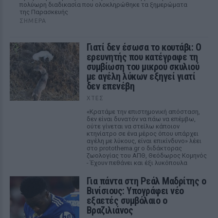
πολύωρη διαδικασία που ολοκληρώθηκε τα ξημερώματα
της Παρασκευής
ΣΉΜΕΡΑ
Γιατί δεν έσωσα το κουτάβι: Ο
ερευνητής που κατέγραφε τη
συμβίωση του μικρού σκυλιού
με αγέλη λύκων εξηγεί γιατί
δεν επενέβη
ΧΤΕΣ
«Κρατάμε την επιστημονική απόσταση,
δεν είναι δυνατόν να πάω να επέμβω,
ούτε γίνεται να στείλω κάποιον
κτηνίατρο σε ένα μέρος όπου υπάρχει
αγέλη με λύκους, είναι επικίνδυνο» λέει
στο protothema.gr ο διδάκτορας
ζωολογίας του ΑΠΘ, Θεόδωρος Κομηνός
- Έχουν πεθάνει και έξι λυκόπουλα
Για πάντα στη Ρεάλ Μαδρίτης ο
Βινίσιους: Υπογράφει νέο
εξαετές συμβόλαιο ο
Βραζιλιάνος