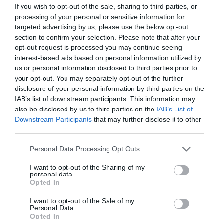
If you wish to opt-out of the sale, sharing to third parties, or
ΚΥΚΛΑΔΕΣ, ΚΡΗΤΗ
processing of your personal or sensitive information for
targeted advertising by us, please use the below opt-out
Καιρός: Αραιές νεφώσεις παροδικά πυκνότερες με
section to confirm your selection. Please note that after your
πιθανότητα τοπικών όμβρων στα ορεινά της Κρήτης
opt-out request is processed you may continue seeing
τις μεσημβρινές – απογευματινές ώρες.
interest-based ads based on personal information utilized by
us or personal information disclosed to third parties prior to
Ανεμοι: Νοτίων διευθύνσεων 3 έως 5 και τοπικά
your opt-out. You may separately opt-out of the further
στα θαλάσσια έως 6 μποφόρ.
disclosure of your personal information by third parties on the
IAB’s list of downstream participants. This information may
Θερμοκρασία: Από 16 έως 24 με 25 και στην Κρήτη
also be disclosed by us to third parties on the
IAB’s List of
Downstream Participants
that may further disclose it to other
τοπικά 27 με 28 βαθμούς Κελσίου.
third parties.
ΝΗΣΙΑ ΑΝΑΤΟΛΙΚΟΥ ΑΙΓΑΙΟΥ – ΔΩΔΕΚΑΝΗΣΑ
Personal Data Processing Opt Outs
Καιρός: Αραιές νεφώσεις παροδικά πιο πυκνές.
I want to opt-out of the Sharing of my
personal data.
Opted In
Ανεμοι: Νοτίων διευθύνσεων 3 με 5 και τοπικά στα
θαλάσσια έως 6 μποφόρ.
I want to opt-out of the Sale of my
Personal Data.
Opted In