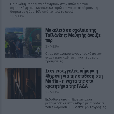
Ποια λάθη μπορεί να οδηγήσουν στην απώλεια του
αφορολόγητου των 800.000 ευρώ και να μετατρέψουν τη
δωρεά σε φόρο 10% από το πρώτο ευρώ
ΣΉΜΕΡΑ
Μακελειό σε σχολείο της
Ταϊλάνδης: Μαθητής άνοιξε
πυρ
ΣΉΜΕΡΑ
Οι αρχές ανακοινώνουν τουλάχιστον
έναν νεκρό καθηγητή και τέσσερις
τραυματίες
Στον εισαγγελέα σήμερα η
46χρονη για την επίθεση στη
Marfin ‑ η νύχτα της στα
κρατητήρια της ΓΑΔΑ
ΣΉΜΕΡΑ
Εκδόθηκε από τη Βρετανία και
μεταφέρθηκε στην Αθήνα με συνοδεία
του ελληνικού FBI - Δείτε φωτογραφίες