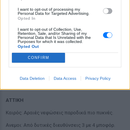
Θερμοκρασία: Από 15 έως 23 με 24 βαθμούς
Κελσίου.
I want to opt-out of processing my
Personal Data for Targeted Advertising.
Opted In
ΘΕΣΣΑΛΙΑ
I want to opt-out of Collection, Use,
Καιρός: Αραιές νεφώσεις παροδικά πιο πυκνές τις
Retention, Sale, and/or Sharing of my
Personal Data that Is Unrelated with the
μεσημβρινές – απογευματινές ώρες με τοπικές
Purposes for which it was collected.
Opted Out
βροχές και στα ορεινά πιθανόν μεμονωμένες
καταιγίδες.
CONFIRM
Ανεμοι: Από δυτικές διευθύνσεις 3 με 4 μποφόρ.
Data Deletion
Data Access
Privacy Policy
Θερμοκρασία: Από 14 έως 27 με 28 βαθμούς
Κελσίου.
ΑΤΤΙΚΗ
Καιρός: Αραιές νεφώσεις παροδικά πιο πυκνές.
Ανεμοι: Από δυτικές διευθύνσεις 3 με 4 μποφόρ.