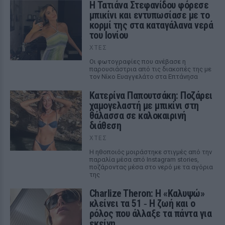
Η Τατιάνα Στεφανίδου φόρεσε
μπικίνι και εντυπωσίασε με το
κορμί της στα καταγάλανα νερά
του Ιονίου
ΧΤΕΣ
Οι φωτογραφίες που ανέβασε η
παρουσιάστρια από τις διακοπές της με
τον Νίκο Ευαγγελάτο στα Επτάνησα
Κατερίνα Παπουτσάκη: Ποζάρει
χαμογελαστή με μπικίνι στη
θάλασσα σε καλοκαιρινή
διάθεση
ΧΤΕΣ
Η ηθοποιός μοιράστηκε στιγμές από την
παραλία μέσα από Instagram stories,
ποζάροντας μέσα στο νερό με τα αγόρια
της
Charlize Theron: Η «Καλυψώ»
κλείνει τα 51 ‑ H ζωή και ο
ρόλος που άλλαξε τα πάντα για
εκείνη