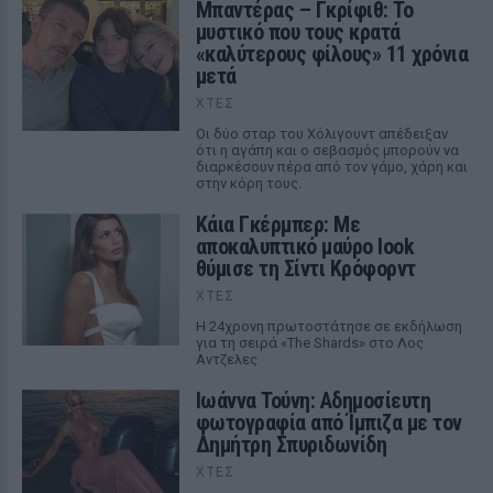
Μπαντέρας – Γκρίφιθ: Το
μυστικό που τους κρατά
«καλύτερους φίλους» 11 χρόνια
μετά
ΧΤΕΣ
Οι δύο σταρ του Χόλιγουντ απέδειξαν
ότι η αγάπη και ο σεβασμός μπορούν να
διαρκέσουν πέρα από τον γάμο, χάρη και
στην κόρη τους.
Κάια Γκέρμπερ: Με
αποκαλυπτικό μαύρο look
θύμισε τη Σίντι Κρόφορντ
ΧΤΕΣ
Η 24χρονη πρωτοστάτησε σε εκδήλωση
για τη σειρά «The Shards» στο Λος
Αντζελες
Ιωάννα Τούνη: Αδημοσίευτη
φωτογραφία από Ίμπιζα με τον
Δημήτρη Σπυριδωνίδη
ΧΤΕΣ