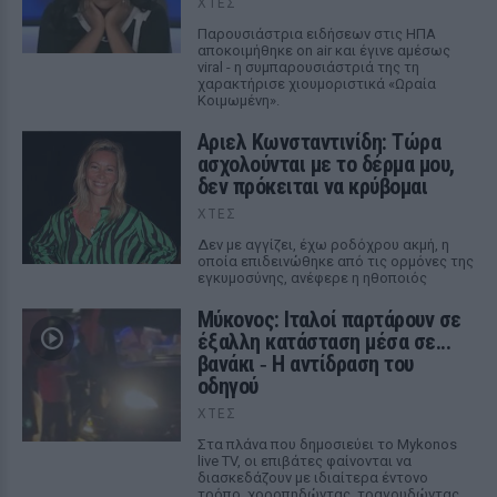
ΧΤΕΣ
Παρουσιάστρια ειδήσεων στις ΗΠΑ
αποκοιμήθηκε on air και έγινε αμέσως
viral - η συμπαρουσιάστριά της τη
χαρακτήρισε χιουμοριστικά «Ωραία
Κοιμωμένη».
Αριελ Κωνσταντινίδη: Τώρα
ασχολούνται με το δέρμα μου,
δεν πρόκειται να κρύβομαι
ΧΤΕΣ
Δεν με αγγίζει, έχω ροδόχρου ακμή, η
οποία επιδεινώθηκε από τις ορμόνες της
εγκυμοσύνης, ανέφερε η ηθοποιός
Μύκονος: Ιταλοί παρτάρουν σε
έξαλλη κατάσταση μέσα σε...
βανάκι ‑ Η αντίδραση του
οδηγού
ΧΤΕΣ
Στα πλάνα που δημοσιεύει το Mykonos
live TV, οι επιβάτες φαίνονται να
διασκεδάζουν με ιδιαίτερα έντονο
τρόπο, χοροπηδώντας, τραγουδώντας