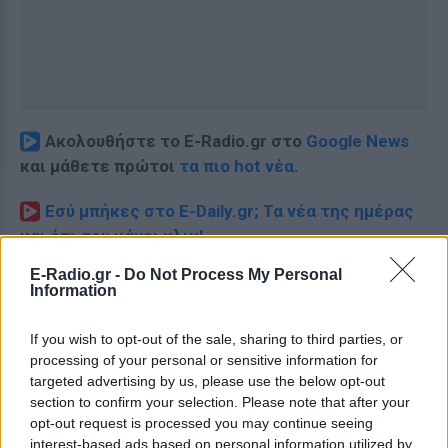
Ακολουθήστε το E-Radio.gr στο
Google News
και μάθετε πρώτοι
τα πιο hot νέα
.
Εσύ μπήκες στο E-Daily.gr; Τα νέα της ημέρας
και ότι σου κάνει κλικ!
E-Radio.gr -
Do Not Process My Personal
Ακολουθήστε το E-Radio.gr και στο Instagram
Information
ΔΙΑΦΗΜΙΣΗ
If you wish to opt-out of the sale, sharing to third parties, or
processing of your personal or sensitive information for
targeted advertising by us, please use the below opt-out
section to confirm your selection. Please note that after your
opt-out request is processed you may continue seeing
interest-based ads based on personal information utilized by