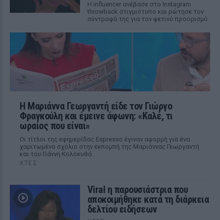
Η influencer ανέβασε στο Instagram
throwback στιγμιότυπο και ρώτησε τον
σύντροφό της για τον φετινό προορισμό
Η Μαριάννα Γεωργαντή είδε τον Γιώργο
Φραγκούλη και έμεινε άφωνη: «Καλέ, τι
ωραίος που είναι»
Οι τίτλοι της εφημερίδας Espresso έγιναν αφορμή για ένα
χαριτωμένο σχόλιο στην εκπομπή της Μαριάννας Γεωργαντή
και του Γιάννη Κολοκυθά
ΧΤΕΣ
Viral η παρουσιάστρια που
αποκοιμήθηκε κατά τη διάρκεια
δελτίου ειδήσεων