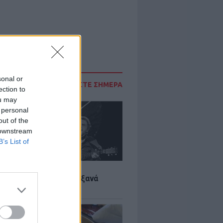
sonal or
ΔΙΑΒΑΣΤΕ ΣΗΜΕΡΑ
ection to
ou may
 personal
out of the
 downstream
B’s List of
LTURE
it wonders που έγιναν ξανά
οι από… ατύχημα