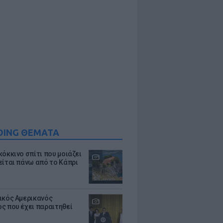
DING ΘΕΜΑΤΑ
κόκκινο σπίτι που μοιάζει
είται πάνω από το Κάπρι
ικός Αμερικανός
ς που έχει παραιτηθεί