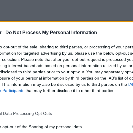
r -
Do Not Process My Personal Information
to opt-out of the sale, sharing to third parties, or processing of your per
formation for targeted advertising by us, please use the below opt-out s
r selection. Please note that after your opt-out request is processed y
eing interest-based ads based on personal information utilized by us or
disclosed to third parties prior to your opt-out. You may separately opt-
losure of your personal information by third parties on the IAB’s list of
. This information may also be disclosed by us to third parties on the
IA
Participants
that may further disclose it to other third parties.
POP CU
5 one-h
διάσημ
ημαίνεται, ηγείται αυτής της προσπάθειας με
l Data Processing Opt Outs
ση αλλά τη δημιουργία ενός πλαισίου που θα
o opt-out of the Sharing of my personal data.
ση ηλικίας και στον σχεδιασμό ψηφιακών