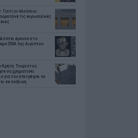
r: Γιατί οι πλούσιοι
 παρατάνε τις ευρωπαϊκές
ειες
αλύπτει έρευνα στο
ερο DNA της Αιγύπτου
ν Κρήτη: Τουρίστας
ησε να χρηματίσει
ο για του επιτρέψει να
ει σε ανήλικη