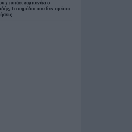
ου χτυπάει καμπανάκι ο
ιδής; Τα σημάδια που δεν πρέπει
οήσεις