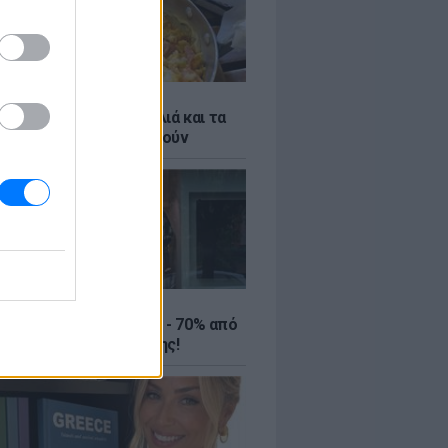
ό γιαούρτι: Μία κουταλιά και τα
led eggs θα απογειωθούν
ΤΕ
ιρινές εκπτώσεις έως - 70% από
αλύτερα eshops ένδυσης!