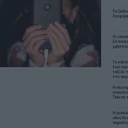
Τα ζώδια
διαφορ
Οι «λευ
Σε ποιε
χρήση κ
Το κόλπ
λίγο πρι
ΔΙΑΦΗΜΙΣΗ
ταξίδι 
στο αερ
Η νέα σχ
συγκατοί
Theron 
Η γυναί
νέος Αϊν
παραλίγο