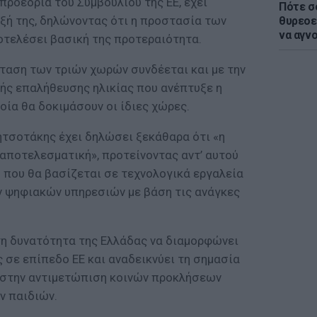
 προεδρία του Συμβουλίου της ΕΕ, έχει
Πότε σ
ξή της, δηλώνοντας ότι η προστασία των
θυρεοε
να αγν
οτελέσει βασική της προτεραιότητα.
όταση των τριών χωρών συνδέεται και με την
γής επαλήθευσης ηλικίας που ανέπτυξε η
ία θα δοκιμάσουν οι ίδιες χώρες.
τσοτάκης έχει δηλώσει ξεκάθαρα ότι «η
αποτελεσματική», προτείνοντας αντ’ αυτού
 που θα βασίζεται σε τεχνολογικά εργαλεία
 ψηφιακών υπηρεσιών με βάση τις ανάγκες
τη δυνατότητα της Ελλάδας να διαμορφώνει
ς σε επίπεδο ΕΕ και αναδεικνύει τη σημασία
 στην αντιμετώπιση κοινών προκλήσεων
ν παιδιών.