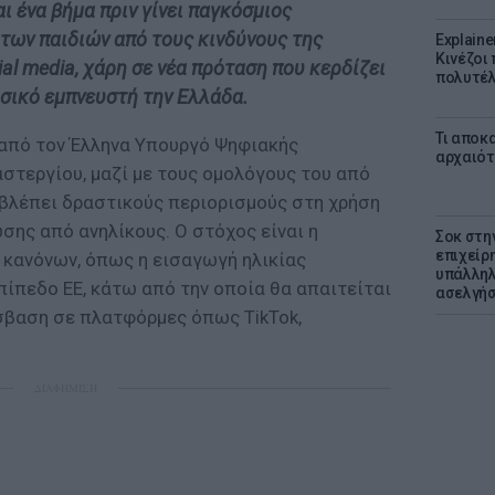
 ένα βήμα πριν γίνει παγκόσμιος
των παιδιών από τους κινδύνους της
Explaine
Κινέζοι
al media, χάρη σε νέα πρόταση που κερδίζει
πολυτέλ
σικό εμπνευστή την Ελλάδα.
Τι αποκ
από τον Έλληνα Υπουργό Ψηφιακής
αρχαιότ
στεργίου, μαζί με τους ομολόγους του από
ροβλέπει δραστικούς περιορισμούς στη χρήση
σης από ανηλίκους. Ο στόχος είναι η
Σοκ στη
επιχείρ
κανόνων, όπως η εισαγωγή ηλικίας
υπάλληλ
ίπεδο ΕΕ, κάτω από την οποία θα απαιτείται
ασελγήσ
όσβαση σε πλατφόρμες όπως TikTok,
ΔΙΑΦΗΜΙΣΗ