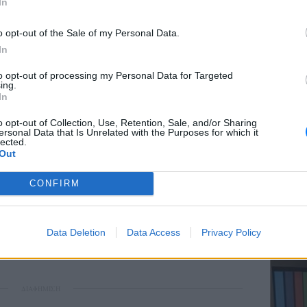
In
 τον εθισμό των ανηλίκων.
o opt-out of the Sale of my Personal Data.
τη στιγμή που η Ευρωπαϊκή Επιτροπή ήδη
In
των online πλατφορμών μέσω του Νόμου για
ΕΥ ΖΗΝ
, όμως το σχέδιο Ελλάδας, Γαλλίας και
to opt-out of processing my Personal Data for Targeted
Ελληνικ
ing.
ο τολμηρά βήματα: υποχρεωτικούς
scramb
In
κίας στο επίπεδο των συσκευών (και όχι
o opt-out of Collection, Use, Retention, Sale, and/or Sharing
τωμένους γονικούς ελέγχους και
ersonal Data that Is Unrelated with the Purposes for which it
lected.
 το autoplay, οι προσωποποιημένες
Out
ενα παράθυρα που αυξάνουν την
CONFIRM
άλυψε το POLITICO, η πρόταση έχει ήδη
ΚΕΡΔΙΣ
Καλοκα
κρατών-μελών, ενώ αναμένεται να τεθεί σε
Data Deletion
Data Access
Privacy Policy
τα μεγ
ωπαίων Υπουργών Ψηφιακής Πολιτικής στις
ΔΙΑΦΗΜΙΣΗ