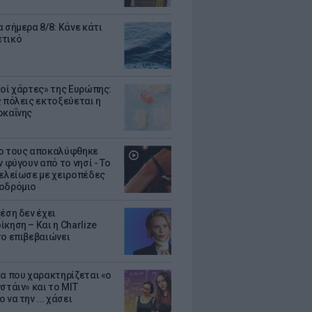
 σήμερα 8/8: Κάνε κάτι
ετικό
κοί χάρτες» της Ευρώπης:
ς πόλεις εκτοξεύεται η
οκαΐνης
ο τους αποκαλύφθηκε
ν φύγουν από το νησί - Το
τελείωσε με χειροπέδες
οδρόμιο
έση δεν έχει
κηση – Και η Charlize
το επιβεβαιώνει
κα που χαρακτηρίζεται «ο
στάιν» και το MIT
 να την ... χάσει