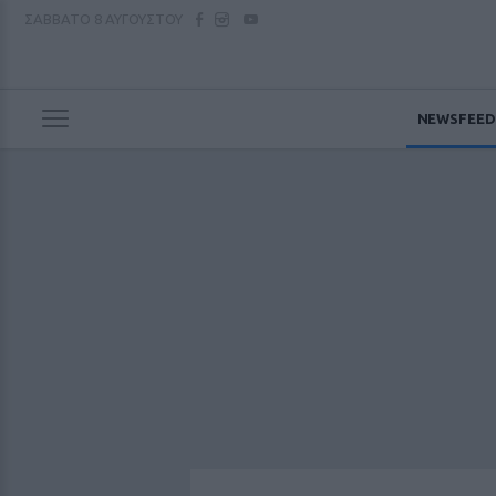
ΣΑΒΒΑΤΟ
8 ΑΥΓΟΥΣΤΟΥ
NEWSFEED