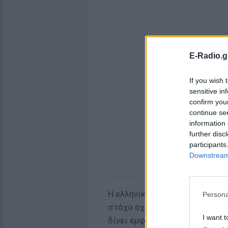
E-Radio.g
If you wish 
sensitive in
confirm you
continue se
information 
further disc
participants
Downstream 
Η ελληνική πλευρά, όπως επισ
Persona
στόχο όχι την πλήρη απαγόρευ
I want t
δίνει έμφαση στην ταυτοποίη