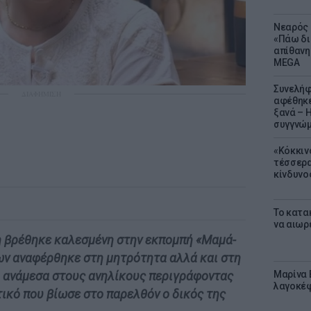
Νεαρός 
«Πάω δι
απίθανη
MEGA
Συνελήφ
ΔΙΑΦΗΜΙΣΗ
αφέθηκε
ξανά – 
συγγνώ
«Κόκκιν
τέσσερα
κίνδυνο
Το κατα
να αιωρ
η βρέθηκε καλεσμένη στην εκπομπή «Μαμά-
ων αναφέρθηκε στη μητρότητα αλλά και στη
Μαρίνα 
ι ανάμεσα στους ανηλίκους περιγράφοντας
λαγοκέφ
τικό που βίωσε στο παρελθόν ο δικός της