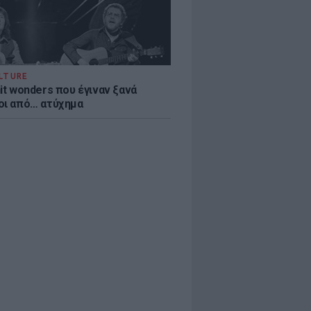
LTURE
it wonders που έγιναν ξανά
οι από… ατύχημα