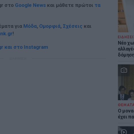
gr στο
Google News
και μάθετε πρώτοι
τα
έματα για
Μόδα
,
Ομορφιά
,
Σχέσεις
και
ink.gr
!
ΕΙΔΗΣΕΙ
Νέο χω
r και στο Instagram
αλλαγές
δόμησ
ΔΙΑΦΗΜΙΣΗ
ΘΕΜΑΤ
Ο μονα
έχει πα