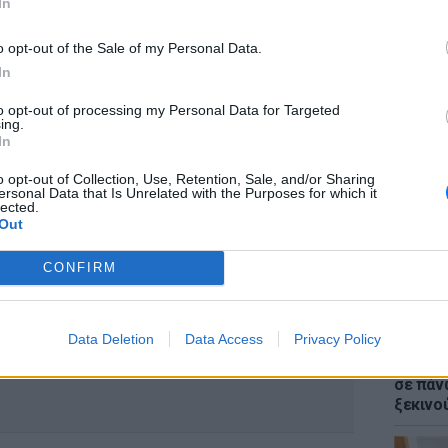
In
. Φυσικά όλο αυτό με τρομοκρατεί πολύ αλλά
εν μπορώ να περιορίσω ένα παιδί στο σπίτι.
o opt-out of the Sale of my Personal Data.
 ό,τι μπορώ για να μπορέσει να
In
to opt-out of processing my Personal Data for Targeted
ΕΙΔΗΣΕΙ
ing.
Νέα Αγ
In
κοιτάζ
του
o opt-out of Collection, Use, Retention, Sale, and/or Sharing
ersonal Data that Is Unrelated with the Purposes for which it
lected.
ΔΙΑΦΗΜΙΣΗ
Out
CONFIRM
Data Deletion
Data Access
Privacy Policy
ΕΙΔΗΣΕΙ
Σούπερ
σε πάν
ξεκινο