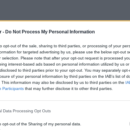
r -
Do Not Process My Personal Information
to opt-out of the sale, sharing to third parties, or processing of your per
formation for targeted advertising by us, please use the below opt-out s
r selection. Please note that after your opt-out request is processed y
eing interest-based ads based on personal information utilized by us or
disclosed to third parties prior to your opt-out. You may separately opt-
losure of your personal information by third parties on the IAB’s list of
θεί πάρα πολύ και πήγαμε στο σχολείο. Ήταν
. This information may also be disclosed by us to third parties on the
IA
ια… κακή στιγμή. Από κει και πέρα έχουν
Participants
that may further disclose it to other third parties.
συμμορίες, γιατί υπάρχουν συμμορίες εκτός
ΕΙΔΗΣΕΙ
Σητεία
– Σε επ
l Data Processing Opt Outs
νο, έγινε ένα τέτοιο περιστατικό. Επιτέθηκε
πυρκαγ
ά, που σύχναζαν στο παρκάκι στις 20.30, όχι
o opt-out of the Sharing of my personal data.
ία τα ξυλοκόπησαν. Μιλάμε τώρα για παιδιά