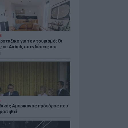
Σ
ροταξικό για τον τουρισμό: Οι
 σε Airbnb, επενδύσεις και
η
Α
δικός Αμερικανός πρόεδρος που
ραιτηθεί