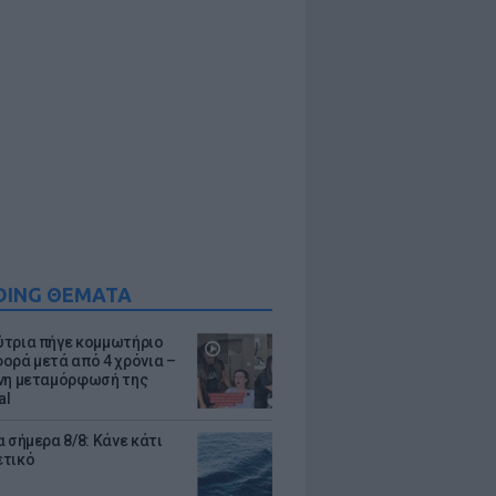
DING ΘΕΜΑΤΑ
τρια πήγε κομμωτήριο
ορά μετά από 4 χρόνια –
νη μεταμόρφωσή της
al
 σήμερα 8/8: Κάνε κάτι
ετικό