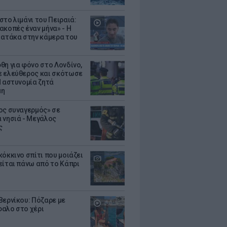
στο λιμάνι του Πειραιά:
ακοπές έναν μήνα» - Η
 ατάκα στην κάμερα του
θη για φόνο στο Λονδίνο,
 ελεύθερος και σκότωσε
Η αστυνομία ζητά
μη
ος συναγερμός» σε
 νησιά - Μεγάλος
ς
κόκκινο σπίτι που μοιάζει
είται πάνω από το Κάπρι
Βερνίκου: Πόζαρε με
αλο στο χέρι