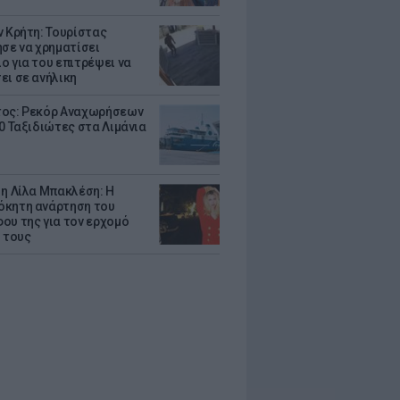
ν Κρήτη: Τουρίστας
ησε να χρηματίσει
ο για του επιτρέψει να
ει σε ανήλικη
ος: Ρεκόρ Αναχωρήσεων
00 Ταξιδιώτες στα Λιμάνια
 η Λίλα Μπακλέση: Η
κητη ανάρτηση του
ου της για τον ερχομό
υ τους