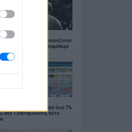
Σ
χίαλος: Ηλικιωμένος αυνανιζόταν
οντας 13χρονη από το παράθυρό
Σ
 μάρκετ: Μειώσεις τιμών έως 7%
ω από 1.000 προϊόντα, πότε
ύν