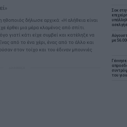
εί»
Σοκ στη
επιχείρ
η ηθοποιός δήλωσε αρχικά: «Η αλήθεια είναι
υπάλληλ
ασελγήσ
ίχε έρθει μια μέρα κλαμένος από σπίτι.
όγο γιατί κάτι είχε συμβεί και κατέληξε να
Αύγουστ
με 56.0
νας από το ένα χέρι, ένας από το άλλο και
ύσαν στον τοίχο και του έδιναν μπουνιές
Γέννησε
απροσδό
ΔΙΑΦΗΜΙΣΗ
συντρόφ
του γιο