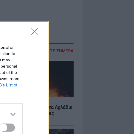
sonal or
ΔΙΑΒΑΣΤΕ ΣΗΜΕΡΑ
ection to
ou may
 personal
out of the
 downstream
B’s List of
Σ
: Υπό έλεγχο η φωτιά στα Αχλάδια
ιφυλακή η Κρήτη για νέες
ιές