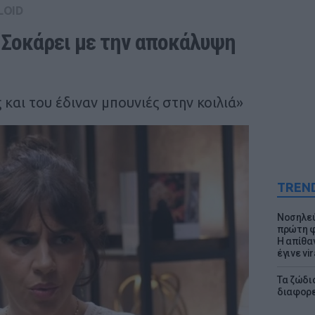
LOID
 Σοκάρει με την αποκάλυψη 
και του έδιναν μπουνιές στην κοιλιά»
TREN
Νοσηλεύ
πρώτη φ
Η απίθα
έγινε vir
Τα ζώδια
διαφορ