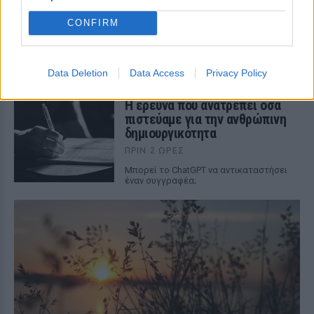
άλλαξε τον ρόλο των γυναικών
στην Παλαιστίνη
CONFIRM
ΠΡΙΝ 2 ΏΡΕΣ
Η δημοσιογράφος που αψήφησε την
εποχή της και έγινε σύμβολο ενός
Data Deletion
Data Access
Privacy Policy
ολόκληρου λαού
Η έρευνα που ανατρέπει όσα
πιστεύαμε για την ανθρώπινη
δημιουργικότητα
ΠΡΙΝ 2 ΏΡΕΣ
Mπορεί το ChatGPT να αντικαταστήσει
έναν συγγραφέα;