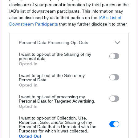
disclosure of your personal information by third parties on the
IAB’s list of downstream participants. This information may
also be disclosed by us to third parties on the
IAB’s List of
Downstream Participants
that may further disclose it to other
third parties.
Personal Data Processing Opt Outs
ΔΕΙΤΕ ΕΠΙΣΗΣ
I want to opt-out of the Sharing of my
personal data.
Opted In
ΣΤΗΝ ΙΔΙΑ ΚΑΤΗΓΟΡΙΑ
I want to opt-out of the Sale of my
Personal Data.
Ξέχνα τα μουσεία: Οι τουρίστες
Opted In
τρέχουν πλέον εδώ
I want to opt-out of processing my
ΠΡΙΝ 2 ΏΡΕΣ
Personal Data for Targeted Advertising.
Opted In
Και υπάρχει λόγος
I want to opt-out of Collection, Use,
Retention, Sale, and/or Sharing of my
Personal Data that Is Unrelated with the
Έγραψε ιστορία με την πένα
Purposes for which it was collected.
της: Η δημοσιογράφος που
Opted Out