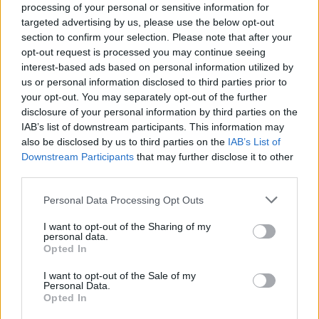
processing of your personal or sensitive information for
Συναγερμός στο Στεφάνι ‑
targeted advertising by us, please use the below opt-out
Εναέρια μέσα και μήνυμα
εκκένωσης από το 112
section to confirm your selection. Please note that after your
opt-out request is processed you may continue seeing
ΣΉΜΕΡΑ
interest-based ads based on personal information utilized by
Ισχυρές επίγειες δυνάμεις της
us or personal information disclosed to third parties prior to
Πυροσβεστικής ενισχυμένες με
your opt-out. You may separately opt-out of the further
αεροσκάφη και ελικόπτερα επιχειρούν
για τον άμεσο περιορισμό της φωτιάς
disclosure of your personal information by third parties on the
στο Στεφάνι Κορίνθου.
IAB’s list of downstream participants. This information may
also be disclosed by us to third parties on the
IAB’s List of
Downstream Participants
that may further disclose it to other
third parties.
Personal Data Processing Opt Outs
I want to opt-out of the Sharing of my
Απόψε τα δοκιμαστικά δρομολόγια για την
personal data.
επέκταση του Μετρό Θεσσαλονίκης προς
Opted In
Καλαμαριά ‑ Τι προβλέπεται για εισιτήρια
I want to opt-out of the Sale of my
Ο υφυπουργός Υποδομών Νίκος Ταχιάος εξήγησε γιατί τα
Personal Data.
πρώτα δρομολόγια θα γίνονται νυχτερινές ώρες χωρίς
Opted In
επιβάτες, και τι προβλέπεται για εισιτήρια και νέες
επεκτάσεις.