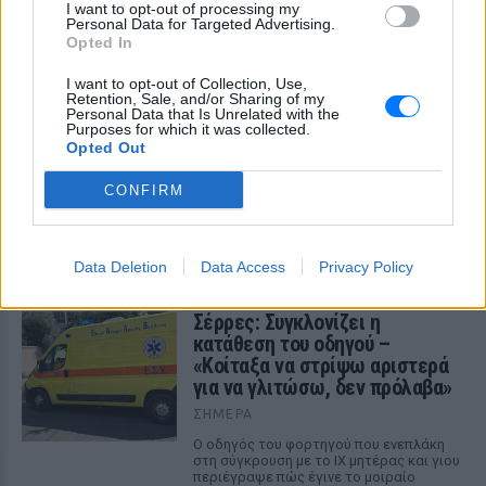
I want to opt-out of processing my
ΣΉΜΕΡΑ
Personal Data for Targeted Advertising.
Opted In
ΗΠΑ: 15χρονος με στολή
I want to opt-out of Collection, Use,
κλόουν δολοφόνησε
Retention, Sale, and/or Sharing of my
ηλικιωμένο σε στάση
Personal Data that Is Unrelated with the
Purposes for which it was collected.
λεωφορείου – Βίντεο του
Opted Out
δράστη γίνεται viral
ΣΉΜΕΡΑ
CONFIRM
Ο έφηβος δράστης μαχαίρωσε
επανειλημμένα τον 78χρονο Τζον Γουέσλι
Αλεν σε στάση λεωφορείου, με
αποτέλεσμα τον θάνατό του, σύμφωνα
Data Deletion
Data Access
Privacy Policy
με τις αρχές
Σέρρες: Συγκλονίζει η
κατάθεση του οδηγού –
«Κοίταξα να στρίψω αριστερά
για να γλιτώσω, δεν πρόλαβα»
ΣΉΜΕΡΑ
Ο οδηγός του φορτηγού που ενεπλάκη
στη σύγκρουση με το ΙΧ μητέρας και γιου
περιέγραψε πώς έγινε το μοιραίο