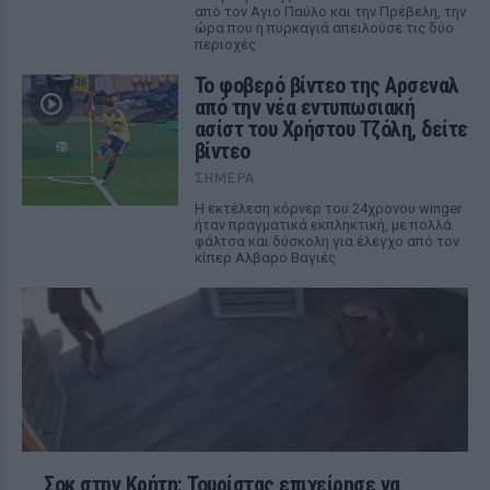
από τον Αγιο Παύλο και την Πρέβελη, την
ώρα που η πυρκαγιά απειλούσε τις δύο
περιοχές
Το φοβερό βίντεο της Αρσεναλ
από την νέα εντυπωσιακή
ασίστ του Χρήστου Τζόλη, δείτε
βίντεο
ΣΉΜΕΡΑ
Η εκτέλεση κόρνερ του 24χρονου winger
ήταν πραγματικά εκπληκτική, με πολλά
φάλτσα και δύσκολη για έλεγχο από τον
κίπερ Αλβαρο Βαγιές
Σοκ στην Κρήτη: Τουρίστας επιχείρησε να