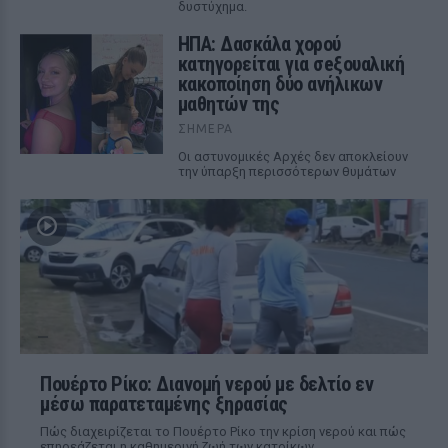
δυστύχημα.
ΗΠΑ: Δασκάλα χορού
κατηγορείται για σeξουαλική
κακοποίηση δύο ανήλικων
μαθητών της
ΣΉΜΕΡΑ
Οι αστυνομικές Αρχές δεν αποκλείουν
την ύπαρξη περισσότερων θυμάτων
Πουέρτο Ρίκο: Διανομή νερού με δελτίο εν
μέσω παρατεταμένης ξηρασίας
Πώς διαχειρίζεται το Πουέρτο Ρίκο την κρίση νερού και πώς
επηρεάζεται η καθημερινή ζωή των κατοίκων