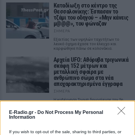
Καταδίωξη στο κέντρο της
Θεσσαλονίκης: Έσπασαν το
τζάμι του οδηγού – «Μην κάνεις
μ@@@», του φώναζαν
ΣΉΜΕΡΑ
Εξαιτίας των υψηλών ταχυτήτων το
λευκό όχημα έχασε τον έλεγχο και
καρφώθηκε πάνω σε κολονάκια.
Αρχεία UFO: Αθόρυβα τριγωνικά
σκάφη 152 μέτρων και
μεταλλική σφαίρα με
ανθρώπινο σώμα στα νέα
αποχαρακτηρισμένα έγγραφα
ΣΉΜΕΡΑ
Η κυβέρνηση Τραμπ δημοσίευσε την 5η
παρτίδα αποχαρακτηρισμένων αρχείων
με αναφορές στρατιωτικών πιλότων,
E-Radio.gr -
Do Not Process My Personal
μαρτύρων και αναλύσεων του FBI για
Information
ανεξήγητα εναέρια φαινόμενα σε ΗΠΑ,
Βραζιλία και Αφγανιστάν.
If you wish to opt-out of the sale, sharing to third parties, or
Φωτιά στην Κόρινθο: