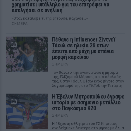
χρηματίσει υπάλληλο για του επιτρέψει να
ασελγήσει σε ανήλικη
«Όταν κατάλαβε τι της ζητούσε, πάγωσε...»
ΣΉΜΕΡΑ
Πέθανε η influencer Σίντνεϊ
Τάουλ σε ηλικία 26 ετών
έπειτα από μάχη με σπάνια
μορφή καρκίνου
ΣΉΜΕΡΑ
Τον θάνατο της ανακοίνωσε η μητέρα
της, Ελίζαμπεθ Μόροου, και ο αδελφός
της, Όστιν Τάουλ, μέσω ενός βίντεο στον
λογαριασμό της στο TikTok την Τετάρτη
Η Έβελυν Μητροπούλου έγραψε
ιστορία με ασημένιο μετάλλιο
στο Παγκόσμιο Κ20
ΣΉΜΕΡΑ
Η 18χρονη αθλήτρια του ΓΣ Κηφισιάς
αναδείχθηκε δεύτερη στο μήκος με άλμα