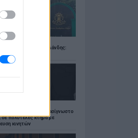
Σ
ιό σε σχολείο της Ταϊλάνδης:
ς άνοιξε πυρ
LE
ή γαμήλια γιορτή για πασίγνωστο
ι σε πολυτελές κτήμα με
ευση κινητών