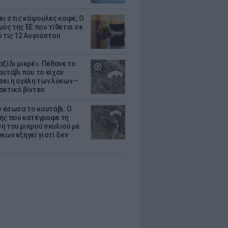
ζει στις κάψουλες καφέ; Ο
μός της ΕΕ που τίθεται σε
ό τις 12 Αυγούστου
ξίδι μικρέ»: Πέθανε το
ουτάβι που το είχαν
σει η αγέλη των λύκων –
ακτικό βίντεο
ν έσωσα το κουτάβι: Ο
ής που κατέγραφε τη
η του μικρού σκυλιού με
κων εξηγεί γιατί δεν