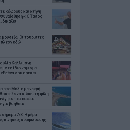
τη
ετε κάφρους και κτήνη
νσυναίσθηση»: Ο Τάσος
..δικάζει
α μουσεία: Οι τουρίστες
 πλέον εδώ
Ιουλία Καλλιμάνη
 με το ίδιο νόμισμα
 «Εσένα σου αρέσει
α στα Μάλια με νεκρή
 Βούτηξε να σώσει τη φίλη
πνίγηκε - τα παιδιά
 για βοήθεια
 σήμερα 7/8: Η μέρα
τις κινήσεις συμφιλίωσης