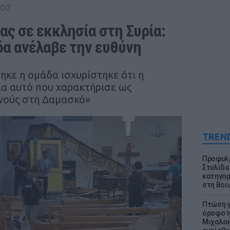
ΟΣ
ς σε εκκλησία στη Συρία: 
δα ανέλαβε την ευθύνη
ηκε η ομάδα ισχυρίστηκε ότι η
για αυτό που χαρακτήρισε ως
ανούς στη Δαμασκό»
TREN
Προφυλα
Στυλίδα
κατηγορ
στη Βοι
Πτώση γ
όροφο π
Μιχαλακ