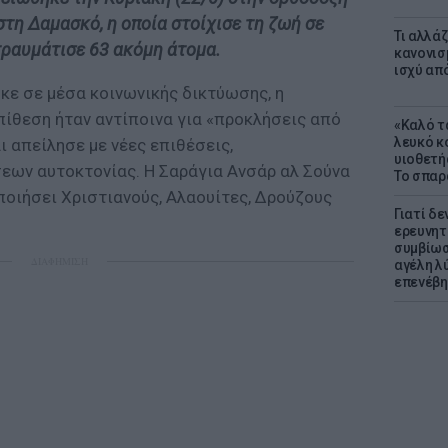
τη Δαμασκό, η οποία στοίχισε τη ζωή σε
Τι αλλά
τραυμάτισε 63 ακόμη άτομα.
κανονισ
ισχύ απ
κε σε μέσα κοινωνικής δικτύωσης, η
πίθεση ήταν αντίποινα για «προκλήσεις από
«Καλό τα
λευκό κ
 απείλησε με νέες επιθέσεις,
υιοθετή
εων αυτοκτονίας. Η Σαράγια Ανσάρ αλ Σούνα
Το σπαρ
ποιήσει Χριστιανούς, Αλαουίτες, Δρούζους
Γιατί δε
ερευνητ
συμβίωσ
ΔΙΑΦΗΜΙΣΗ
αγέλη λύ
επενέβη