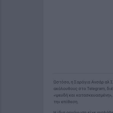
Ωστόσο, η Σαράγια Ανσάρ αλ Σ
ακόλουθους στο Telegram, διέ
«ψευδή και κατασκευασμένη»,
την επίθεση.
Η ίδια οργάνωση είχε αναλάβε