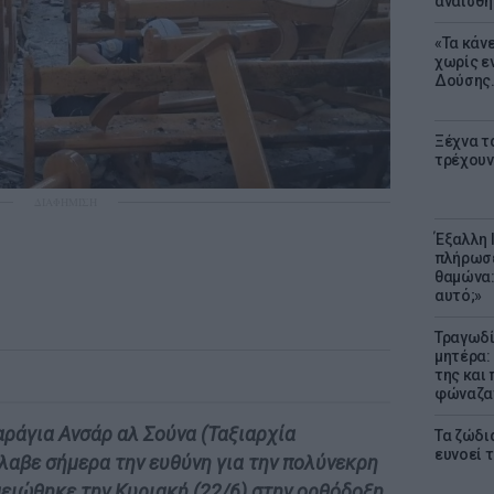
αναίσθη
«Τα κάν
χωρίς ε
Δούσης.
Ξέχνα τ
τρέχουν
ΔΙΑΦΗΜΙΣΗ
Έξαλλη 
πλήρωσε
θαμώνα:
αυτό;»
Τραγωδί
μητέρα:
της και 
φώναζαν
αράγια Ανσάρ αλ Σούνα (Ταξιαρχία
Τα ζώδια
ευνοεί 
λαβε σήμερα την ευθύνη για την πολύνεκρη
ειώθηκε την Κυριακή (22/6) στην ορθόδοξη