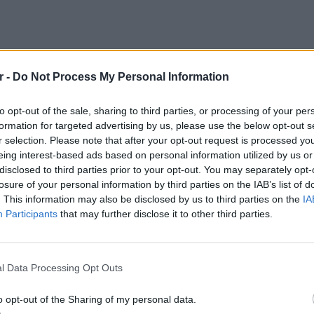
r -
Do Not Process My Personal Information
to opt-out of the sale, sharing to third parties, or processing of your per
formation for targeted advertising by us, please use the below opt-out s
r selection. Please note that after your opt-out request is processed y
eing interest-based ads based on personal information utilized by us or
disclosed to third parties prior to your opt-out. You may separately opt-
losure of your personal information by third parties on the IAB’s list of
. This information may also be disclosed by us to third parties on the
IA
υρίας, Άχμαντ αλ Σάρα, καταδίκασε την
Participants
that may further disclose it to other third parties.
«ειδεχθή» και δεσμεύτηκε ότι οι υπεύθυνοι
.
ΕΙΔΗΣΕΙ
Γονικές
l Data Processing Opt Outs
shows the destruction inside Mar Elias
μεταφο
ea of
#Damascus
, caused by the suicide
φόρο
o opt-out of the Sharing of my personal data.
rshippers.
https://t.co/IWHFGgoYyg