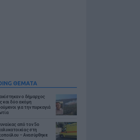
DING ΘΕΜΑΤΑ
κίστηκαν ο δήμαρχος
ς και δύο ακόμη
ούμενοι για την πυρκαγιά
ωτία
υναίκας από τον 5ο
ολυκατοικίας στη
οπούλου – Ανασύρθηκε