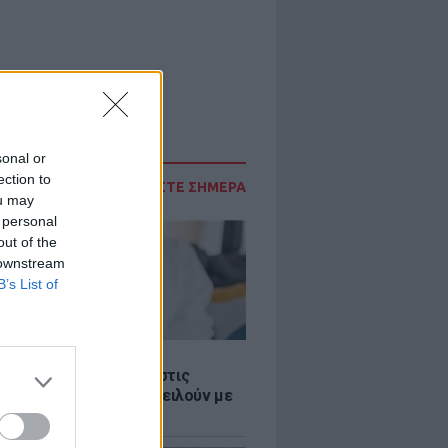
sonal or
ection to
ΔΙΑΒΑΣΤΕ ΣΗΜΕΡΑ
ou may
 personal
out of the
 downstream
B’s List of
Σ
 παροχές: Οι παγίδες στις
ρές χρημάτων που απειλούν με