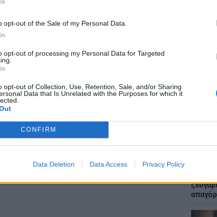
In
b
o opt-out of the Sale of my Personal Data.
(@CoastSyrianMoni)
June 22, 2025
In
ίχε αρχικά αποδοθεί από τις ισλαμιστικές
to opt-out of processing my Personal Data for Targeted
ing.
ό Κράτος, με τις αρχές να ανακοινώνουν τη
ΕΙΔΗΣΕΙ
In
ιο ευρείας επιχείρησης ασφαλείας. Ο
Μακελε
Μαθητή
ατάμπ δήλωσε ότι πραγματοποιήθηκε
o opt-out of Collection, Use, Retention, Sale, and/or Sharing
ersonal Data that Is Unrelated with the Purposes for which it
που δρουν πυρήνες της τρομοκρατικής
lected.
Out
και πρόσθεσε πως οι έρευνες συνεχίζονται
μπλεκόμενοι.
CONFIRM
ΔΙΑΦΗΜΙΣΗ
Data Deletion
Data Access
Privacy Policy
LIFESTY
Μυστικ
ζευγάρ
απαγόρ