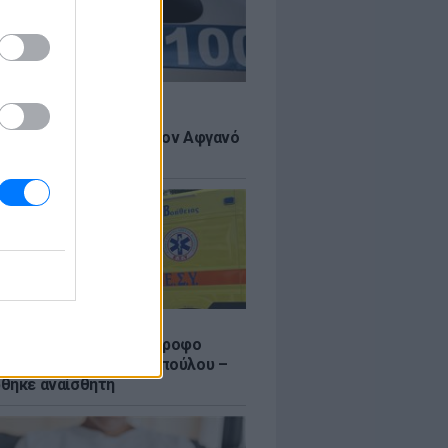
Σ
 πιστεύουμε», λένε οι
ανοί που υιοθέτησαν τον Αφγανό
σβο
Σ
γυναίκας από τον 5ο όροφο
τοικίας στη Μιχαλακοπούλου –
θηκε αναίσθητη