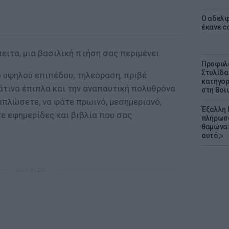
Ο αδελφ
έκανε c
πειτα, μια βασιλική πτήση σας περιμένει.
Προφυλα
Στυλίδα
 υψηλού επιπέδου, τηλεόραση, πριβέ
κατηγορ
άτινα έπιπλα και την αναπαυτική πολυθρόνα
στη Βοι
απλώσετε, να φάτε πρωινό, μεσημεριανό,
Έξαλλη 
ε εφημερίδες και βιβλία που σας
πλήρωσε
θαμώνα:
αυτό;»
ΔΙΑΦΗΜΙΣΗ