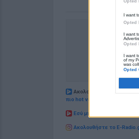
Opted 
I want t
Opted 
I want 
Advertis
Opted 
I want t
of my P
was col
Opted 
Ακολουθήστε το E-Radio.
πιο hot νέα
.
Εσύ μπήκες στο E-Daily.gr
Ακολουθήστε το E-Radio.g