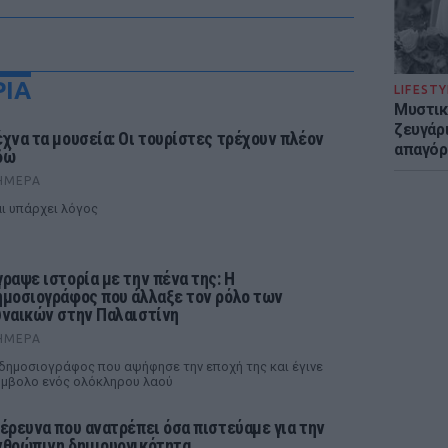
ΡΙΑ
LIFESTY
Μυστικ
ζευγάρ
έχνα τα μουσεία: Οι τουρίστες τρέχουν πλέον
απαγόρ
δώ
ΉΜΕΡΑ
ι υπάρχει λόγος
γραψε ιστορία με την πένα της: Η
ημοσιογράφος που άλλαξε τον ρόλο των
υναικών στην Παλαιστίνη
ΉΜΕΡΑ
δημοσιογράφος που αψήφησε την εποχή της και έγινε
μβολο ενός ολόκληρου λαού
 έρευνα που ανατρέπει όσα πιστεύαμε για την
νθρώπινη δημιουργικότητα