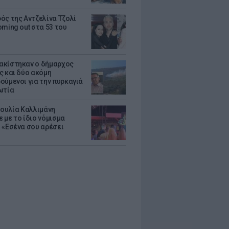
ός της Αντζελίνα Τζολί
oming out στα 53 του
κίστηκαν ο δήμαρχος
ς και δύο ακόμη
ούμενοι για την πυρκαγιά
ωτία
Ιουλία Καλλιμάνη
 με το ίδιο νόμισμα
 «Εσένα σου αρέσει