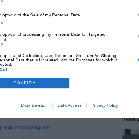
In
ΔΙΑΦΗΜΙΣΗ
o opt-out of the Sale of my Personal Data.
In
ΕΙΔΗΣΕΙ
to opt-out of processing my Personal Data for Targeted
«Δεν το
ing.
Αμερικ
In
στη Λέ
o opt-out of Collection, Use, Retention, Sale, and/or Sharing
ersonal Data that Is Unrelated with the Purposes for which it
lected.
Out
CONFIRM
gr στο
Google News
και μάθετε πρώτοι
τα
ΕΙΔΗΣΕΙ
Data Deletion
Data Access
Privacy Policy
Πτώση 
; Τα νέα της ημέρας και ότι σου κάνει κλικ!
πολυκα
Ανασύρ
r και στο Instagram