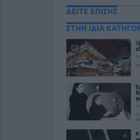
ΔΕΙΤΕ ΕΠΙΣΗΣ
ΣΤΗΝ ΙΔΙΑ ΚΑΤΗΓΟ
Ξ
ε
Σ
Κα
Έ
δ
γ
Σ
Η 
σύ
Η
α