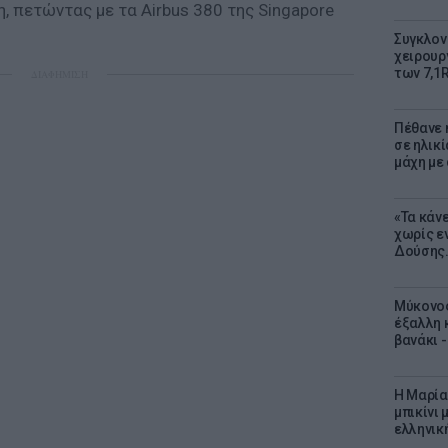
, πετώντας με τα Airbus 380 της Singapore
Συγκλον
χειρουρ
των 7,1
ΔΙΑΦΗΜΙΣΗ
Πέθανε η
σε ηλικ
μάχη με
«Τα κάν
χωρίς ε
Δούσης.
Μύκονος
έξαλλη 
βανάκι 
Η Μαρία
μπικίνι
ελληνικ