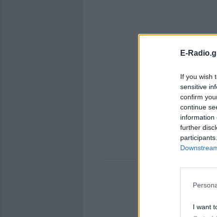
E-Radio.g
If you wish 
sensitive in
confirm you
continue se
information 
further disc
participants
Downstream 
Persona
I want t