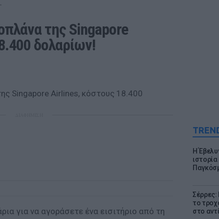
T
οπλάνα της Singapore 
18.400 δολαρίων! 
ΔΙΑΦΗΜΙΣΗ
TREN
Η Έβελυ
ιστορία
Παγκόσμ
Σέρρες:
το τροχ
ρια για να αγοράσετε ένα εισιτήριο από τη
στο αντ