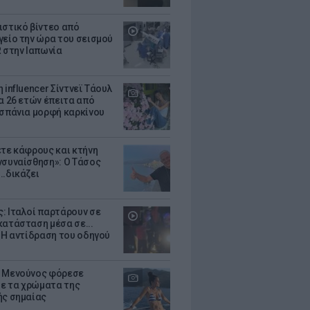
ιστικό βίντεο από
γείο την ώρα του σεισμού
R στην Ιαπωνία
 influencer Σίντνεϊ Τάουλ
ία 26 ετών έπειτα από
 σπάνια μορφή καρκίνου
ετε κάφρους και κτήνη
νσυναίσθηση»: Ο Τάσος
..δικάζει
: Ιταλοί παρτάρουν σε
κατάσταση μέσα σε...
- Η αντίδραση του οδηγού
 Μενούνος φόρεσε
 με τα χρώματα της
ής σημαίας