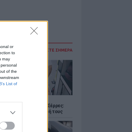
sonal or
ΔΙΑΒΑΣΤΕ ΣΗΜΕΡΑ
ection to
ou may
 personal
out of the
 downstream
B’s List of
Σ
ο με δύο νεκρούς στις Σέρρες:
 και γιος έχασαν τη ζωή τους