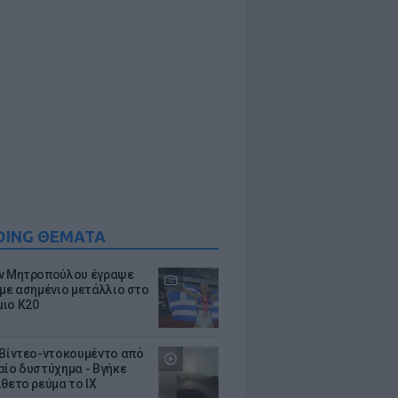
DING ΘΕΜΑΤΑ
ν Μητροπούλου έγραψε
 με ασημένιο μετάλλιο στο
ιο Κ20
 Βίντεο-ντοκουμέντο από
αίο δυστύχημα - Βγήκε
ίθετο ρεύμα το ΙΧ