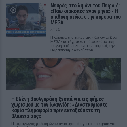
Νεαρός στο λιμάνι του Πειραιά:
«Πάω διακοπές έναν μήνα» ‑ Η
απίθανη ατάκα στην κάμερα του
MEGA
ΧΤΕΣ
Η κάμερα της εκπομπής «Κοινωνία Ώρα
MEGA» κατέγραψε τη διασκεδαστική
στιγμή από το λιμάνι του Πειραιά, την
Παρασκευή 7 Αυγούστου.
Η Ελένη Βουλγαράκη ξεσπά για τις φήμες
χωρισμού με τον Ιωαννίδη: «Διασταυρώστε
καμία πληροφορία πριν εκτοξεύσετε τη
βλακεία σας»
Η παραγωγός ραδιοφώνου ανάρτησε story στο Instagram για