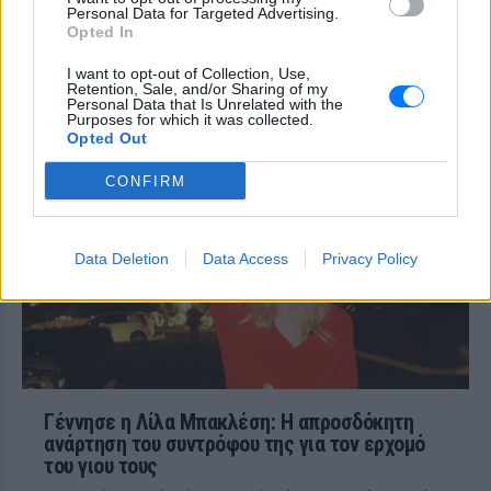
Τον θυμόμαστε ως σπουδαίο ηθοποιό και
Personal Data for Targeted Advertising.
καλλιτέχνη που αποτέλεσε, μαζί με την
Opted In
Αλίκη, αναπόσπαστο κομμάτι της
μεγάλης οικογένειας της Φίνος Φιλμ,
I want to opt-out of Collection, Use,
αναφέρεται χαρακτηριστικά
Retention, Sale, and/or Sharing of my
Personal Data that Is Unrelated with the
Μαρίνα Βερνίκου: Πόζαρε με
Purposes for which it was collected.
λαγοκέφαλο στο χέρι
Opted Out
ΣΉΜΕΡΑ
CONFIRM
Η Μαρίνα Βερνίκου εξηγεί πώς να
αντιδρούμε όταν συναντάμε λαγοκέφαλο
στη θάλασσα
Data Deletion
Data Access
Privacy Policy
Γέννησε η Λίλα Μπακλέση: Η απροσδόκητη
ανάρτηση του συντρόφου της για τον ερχομό
του γιου τους