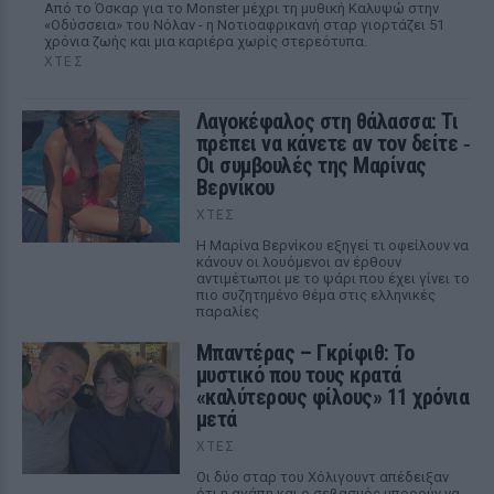
Από το Όσκαρ για το Monster μέχρι τη μυθική Καλυψώ στην
«Οδύσσεια» του Νόλαν - η Νοτιοαφρικανή σταρ γιορτάζει 51
χρόνια ζωής και μια καριέρα χωρίς στερεότυπα.
ΧΤΕΣ
Λαγοκέφαλος στη θάλασσα: Τι
πρέπει να κάνετε αν τον δείτε ‑
Οι συμβουλές της Μαρίνας
Βερνίκου
ΧΤΕΣ
Η Μαρίνα Βερνίκου εξηγεί τι οφείλουν να
κάνουν οι λουόμενοι αν έρθουν
αντιμέτωποι με το ψάρι που έχει γίνει το
πιο συζητημένο θέμα στις ελληνικές
παραλίες
Μπαντέρας – Γκρίφιθ: Το
μυστικό που τους κρατά
«καλύτερους φίλους» 11 χρόνια
μετά
ΧΤΕΣ
Οι δύο σταρ του Χόλιγουντ απέδειξαν
ότι η αγάπη και ο σεβασμός μπορούν να