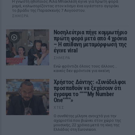
Η γνωστή ηθοποιός Λίλα Μπακλέση έγινε για πρώτη φορά
μαμά, καλωσορίζοντας στον κόσμο ένα υγιέστατο αγοράκι
το βράδυ της Παρασκευής 7 Αυγούστου.
ΣΉΜΕΡΑ
Νοσηλεύτρια πήγε κομμωτήριο
πρώτη φορά μετά από 4 χρόνια
– Η απίθανη μεταμόρφωσή της
έγινε viral
ΣΉΜΕΡΑ
Ενώ φρόντιζε όλους τους άλλους...
κανείς δεν φρόντισε για εκείνη
Χρήστος Δάντης: «Συνάδελφοι
προσπαθούν να ξεχάσουν ότι
έγραψα το """"My Number
One""""»
ΧΤΕΣ
Ο συνθέτης μίλησε ανοιχτά για την
αχαριστία που βιώνει στον χώρο της
μουσικής, 22 χρόνια μετά τη νίκη της
Ελλάδας στη Eurovision.