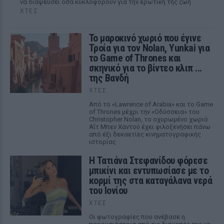
να διαψεύσει όσα κυκλοφορούν για την ερωτική της ζωή
ΧΤΕΣ
Το μαροκινό χωριό που έγινε
Τροία για τον Nolan, Yunkai για
το Game of Thrones και
σκηνικό για το βίντεο κλιπ ...
της Βανδή
ΧΤΕΣ
Από το «Lawrence of Arabia» και το Game
of Thrones μέχρι την «Οδύσσεια» του
Christopher Nolan, το οχυρωμένο χωριό
Αΐτ Μπεν Χαντού έχει φιλοξενήσει πάνω
από έξι δεκαετίες κινηματογραφικής
ιστορίας
Η Τατιάνα Στεφανίδου φόρεσε
μπικίνι και εντυπωσίασε με το
κορμί της στα καταγάλανα νερά
του Ιονίου
ΧΤΕΣ
Οι φωτογραφίες που ανέβασε η