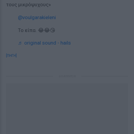
τους μικρόψυχους»
@voulgarakieleni
Το είπα. 😂😂😘
♬ original sound - hails
[ΠΗΓΗ]
ΔΙΑΦΗΜΙΣΗ