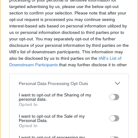
processing of your personal or sensitive information for
targeted advertising by us, please use the below opt-out
ΔΕΙΤΕ ΕΠΙΣΗΣ
section to confirm your selection. Please note that after your
opt-out request is processed you may continue seeing
ΣΤΗΝ ΙΔΙΑ ΚΑΤΗΓΟΡΙΑ
interest-based ads based on personal information utilized by
us or personal information disclosed to third parties prior to
Ο Μπρούκλιν Μπέκαμ έβρασε
your opt-out. You may separately opt-out of the further
μακαρόνια με θαλασσινό νερό
disclosure of your personal information by third parties on the
και δέχτηκε ανελέητο
IAB’s list of downstream participants. This information may
τρολάρισμα online
also be disclosed by us to third parties on the
IAB’s List of
Downstream Participants
that may further disclose it to other
ΣΉΜΕΡΑ
third parties.
Πολλοί εξέφρασαν απορία για την
καταλληλότητα του νερού, με σχόλια
Personal Data Processing Opt Outs
όπως «τα πόδια του δεν ήταν μέσα σε
αυτό;»
I want to opt-out of the Sharing of my
22 χρόνια από τον θάνατο του
personal data.
Opted In
Δημήτρη Παπαμιχαήλ: Η
ανάρτηση της Φίνος Φιλμ για
I want to opt-out of the Sale of my
το «γοητευτικό λεβεντόπαιδο
Personal Data.
του ελληνικού σινεμά»
Opted In
ΣΉΜΕΡΑ
I want to opt-out of processing my